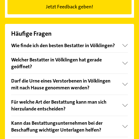
Jetzt Feedback geben!
Häufige Fragen
Wie finde ich den besten Bestatter in Völklingen?
Vergleichen Sie alle Anbieter anhand echter
Welcher Bestatter in Völklingen hat gerade
Kundenmeinungen und profitieren Sie von den
geöffnet?
Empfehlungen. Die Suchergebnisse können Sie sich
einfach nach
Bewertungen
sortiert anzeigen lassen.
Im Anbieter-Bereich finden Sie alle
Öffnungszeiten
.
Darf die Urne eines Verstorbenen in Völklingen
Bitte beachten Sie, dass diese an Sonn- und
mit nach Hause genommen werden?
Feiertagen abweichen können.
In der Bundesrepublik Deutschland gibt es genaue
Für welche Art der Bestattung kann man sich
Regelungen für Beisetzungen, die darauf abzielen,
hierzulande entscheiden?
eine geordnete Totenruhe zu sichern. Die
existierenden Verordnungen zu Bestattung und
Bei der Verabschiedung eines geliebten Menschen
Kann das Bestattungsunternehmen bei der
Friedhofswesen liegen in der Zuständigkeit der
haben Angehörige in Deutschland die Möglichkeit,
Beschaffung wichtiger Unterlagen helfen?
einzelnen Bundesländer. Der Friedhofszwang (auch
aus verschiedenen Bestattungsarten zu wählen.
Bestattungspflicht) schreibt vor, dass Verstorbene