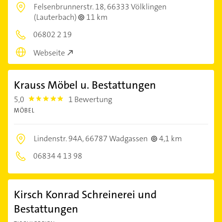
Felsenbrunnerstr. 18,
66333 Völklingen
(Lauterbach)
11 km
06802 2 19
Webseite
Krauss Möbel u. Bestattungen
5,0
1 Bewertung
5.0
MÖBEL
Lindenstr. 94A,
66787 Wadgassen
4,1 km
06834 4 13 98
Kirsch Konrad Schreinerei und
Bestattungen