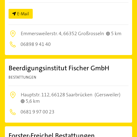
E-Mail
Emmersweilerstr. 4,
66352 Großrosseln
5 km
06898 9 41 40
Beerdigungsinstitut Fischer GmbH
BESTATTUNGEN
Hauptstr. 112,
66128 Saarbrücken
(Gersweiler)
5,6 km
0681 9 97 00 23
Forster-Freichel Bestattungen