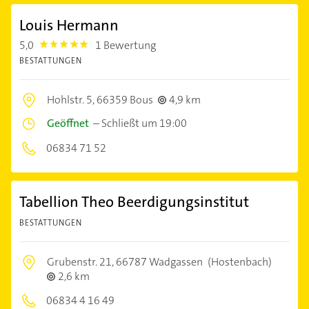
Louis Hermann
5,0
1 Bewertung
5.0
BESTATTUNGEN
Hohlstr. 5,
66359 Bous
4,9 km
Geöffnet
–
Schließt um 19:00
06834 71 52
Tabellion Theo Beerdigungsinstitut
BESTATTUNGEN
Grubenstr. 21,
66787 Wadgassen
(Hostenbach)
2,6 km
06834 4 16 49