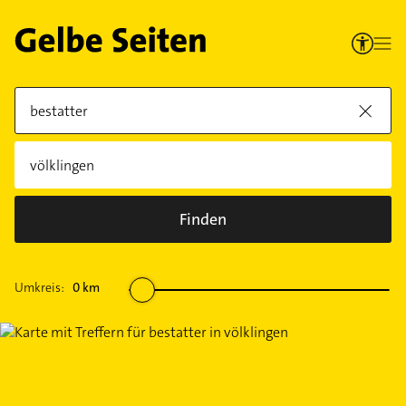
Finden
Umkreis:
0
km