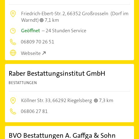
Friedrich-Ebert-Str. 2,
66352 Großrosseln
(Dorf im
Warndt)
7,1 km
Geöffnet
–
24 Stunden Service
06809 70 26 51
Webseite
Raber Bestattungsinstitut GmbH
BESTATTUNGEN
Köllner Str. 33,
66292 Riegelsberg
7,3 km
06806 27 81
BVO Bestattungen A. Gaffga & Sohn