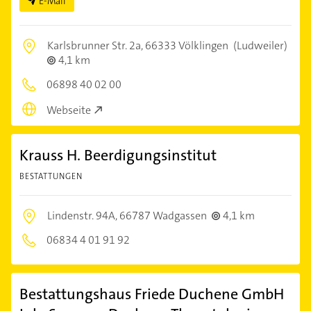
E-Mail
Karlsbrunner Str. 2a,
66333 Völklingen
(Ludweiler)
4,1 km
06898 40 02 00
Webseite
Krauss H. Beerdigungsinstitut
BESTATTUNGEN
Lindenstr. 94A,
66787 Wadgassen
4,1 km
06834 4 01 91 92
Bestattungshaus Friede Duchene GmbH