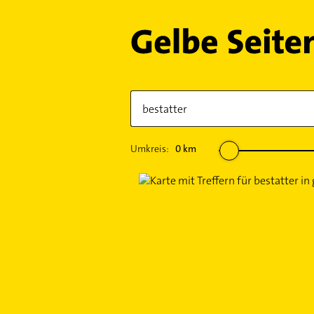
Umkreis:
0
km