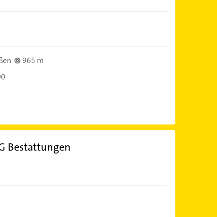
ßen
965 m
00
G Bestattungen