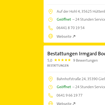
Auf der Hohl 4,
35625 Hütten
Geöffnet
–
24 Stunden Servic
06441 8 70 19 54
Webseite
Bestattungen Irmgard Bod
5,0
9 Bewertungen
5.0
BESTATTUNGEN
Bahnhofstraße 24,
35390 Gie
Geöffnet
–
24 Stunden Servic
0641 9 66 19 77
Webseite