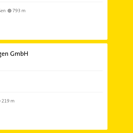
ßen
793 m
ngen GmbH
219 m