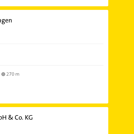
ngen
270 m
bH & Co. KG