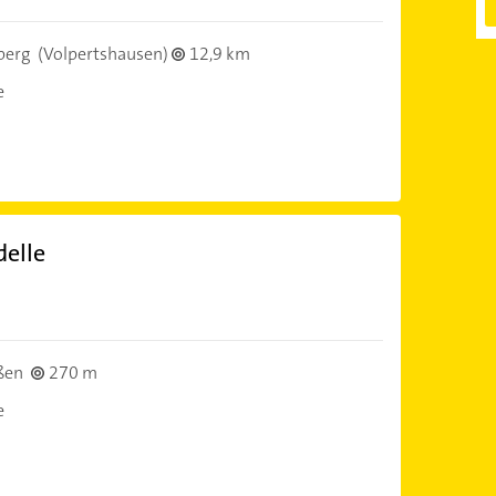
berg
(Volpertshausen)
12,9 km
e
elle
ßen
270 m
e