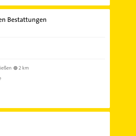
ßen Bestattungen
ießen
2 km
e