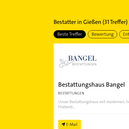
Bestatter
in
Gießen
(
31
Treffer)
Beste Treffer
Bewertung
En
Bestattungshaus Bangel
BESTATTUNGEN
Unser Bestattungshaus mit modernen, li
Hüttenb...
E-Mail