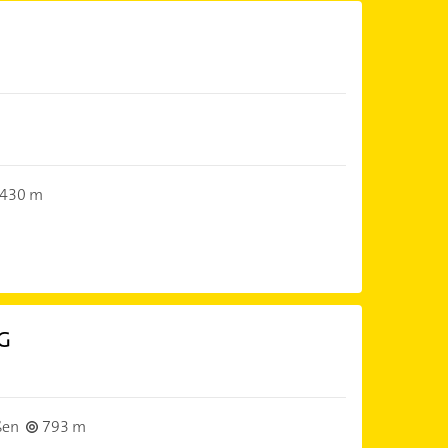
430 m
G
ßen
793 m