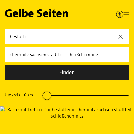
Finden
Umkreis:
0
km