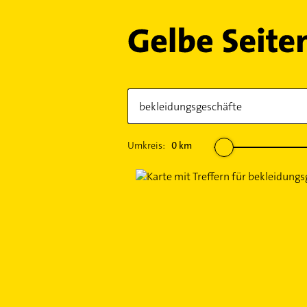
Umkreis:
0
km