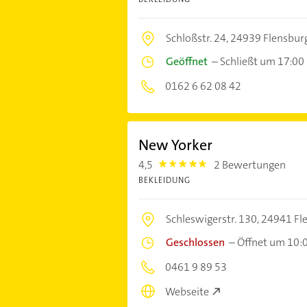
Schloßstr. 24,
24939 Flensbur
Geöffnet
–
Schließt um 17:00
0162 6 62 08 42
New Yorker
4,5
2 Bewertungen
4.5
BEKLEIDUNG
Schleswigerstr. 130,
24941 Fl
Geschlossen
–
Öffnet um 10:
0461 9 89 53
Webseite