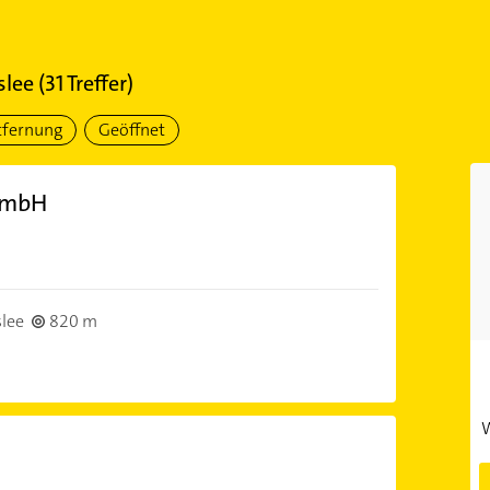
slee
(
31
Treffer)
tfernung
Geöffnet
GmbH
lee
820 m
W