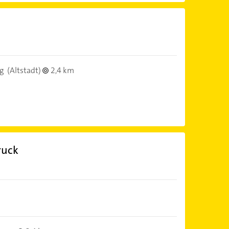
g
(Altstadt)
2,4 km
ruck