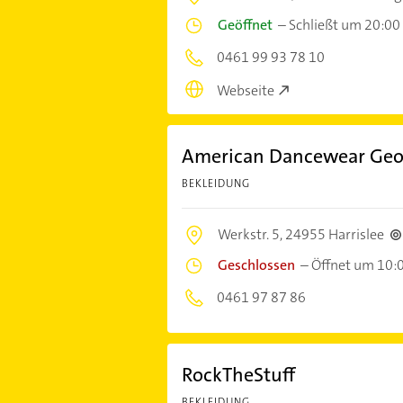
Geöffnet
–
Schließt um 20:00
0461 99 93 78 10
Webseite
American Dancewear Geo
BEKLEIDUNG
Werkstr. 5,
24955 Harrislee
Geschlossen
–
Öffnet um 10:
0461 97 87 86
RockTheStuff
BEKLEIDUNG