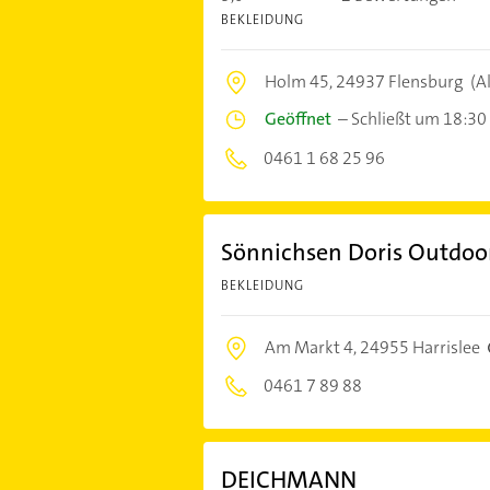
BEKLEIDUNG
Holm 45,
24937 Flensburg
(A
Geöffnet
–
Schließt um 18:30
0461 1 68 25 96
Sönnichsen Doris Outdoo
BEKLEIDUNG
Am Markt 4,
24955 Harrislee
0461 7 89 88
DEICHMANN