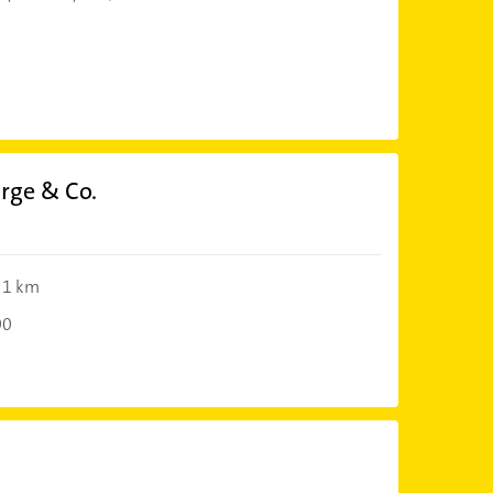
rge & Co.
1 km
00