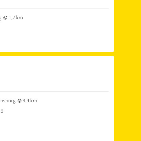
g
1,2 km
ensburg
4,9 km
00