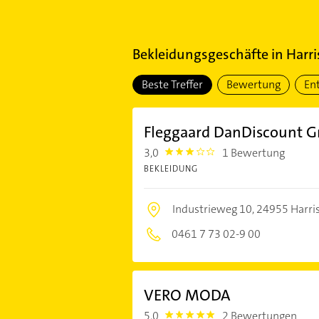
Bekleidungsgeschäfte
in
Harri
Beste Treffer
Bewertung
En
Fleggaard DanDiscount 
3,0
1 Bewertung
3.0
BEKLEIDUNG
Industrieweg 10,
24955 Harris
0461 7 73 02-9 00
VERO MODA
5,0
2 Bewertungen
5.0