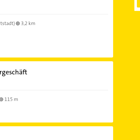
ltstadt)
3,2 km
rgeschäft
115 m