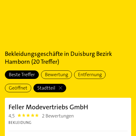
Bekleidungsgeschäfte
in
Duisburg Bezirk
Hamborn
(
20
Treffer)
Beste Treffer
Bewertung
Entfernung
Geöffnet
Stadtteil
Feller Modevertriebs GmbH
4,5
2 Bewertungen
4.5
BEKLEIDUNG