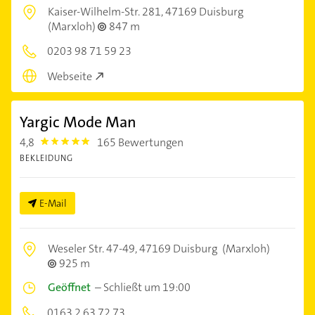
Kaiser-Wilhelm-Str. 281,
47169 Duisburg
(Marxloh)
847 m
0203 98 71 59 23
Webseite
Yargic Mode Man
4,8
165 Bewertungen
4.8
BEKLEIDUNG
E-Mail
Weseler Str. 47-49,
47169 Duisburg
(Marxloh)
925 m
Geöffnet
–
Schließt um 19:00
0163 2 63 72 73