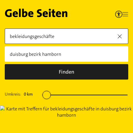
Finden
Umkreis:
0
km