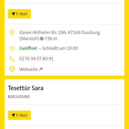
E-Mail
Kaiser-Wilhelm-Str. 296,
47169 Duisburg
(Marxloh)
736 m
Geöffnet
–
Schließt um 19:00
0176 34 07 80 91
Webseite
Tesettür Sara
BEKLEIDUNG
E-Mail