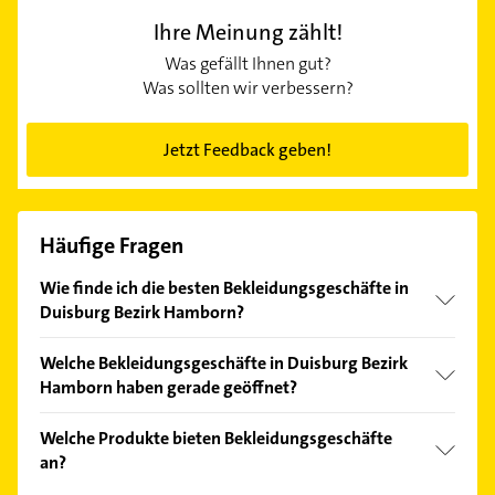
Ihre Meinung zählt!
Was gefällt Ihnen gut?
Was sollten wir verbessern?
Jetzt Feedback geben!
Häufige Fragen
Wie finde ich die besten Bekleidungsgeschäfte in
Duisburg Bezirk Hamborn?
Vergleichen Sie alle Anbieter anhand echter
Welche Bekleidungsgeschäfte in Duisburg Bezirk
Kundenmeinungen und profitieren Sie von den
Hamborn haben gerade geöffnet?
Empfehlungen. Die Suchergebnisse können Sie sich
einfach nach
Bewertungen
sortiert anzeigen lassen.
Im Anbieter-Bereich finden Sie alle
Öffnungszeiten
.
Welche Produkte bieten Bekleidungsgeschäfte
Bitte beachten Sie, dass diese an Sonn- und
an?
Feiertagen abweichen können.