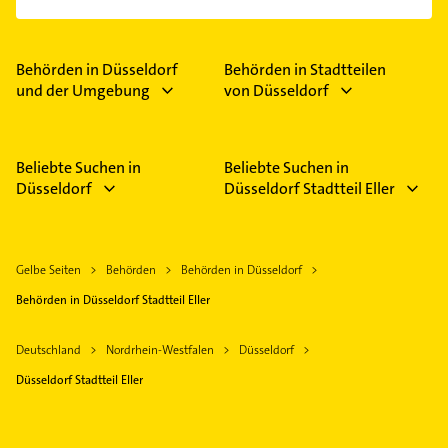
einfach nach
Bewertungen
sortiert anzeigen lassen.
Im Anbieter-Bereich finden Sie alle
Öffnungszeiten
.
Bitte beachten Sie, dass diese an Sonn- und
Feiertagen abweichen können.
Behörden in Düsseldorf
Behörden in Stadtteilen
und der Umgebung
von Düsseldorf
Beliebte Suchen in
Beliebte Suchen in
Düsseldorf
Düsseldorf Stadtteil Eller
Gelbe Seiten
Behörden
Behörden in Düsseldorf
Behörden in Düsseldorf Stadtteil Eller
Deutschland
Nordrhein-Westfalen
Düsseldorf
Düsseldorf Stadtteil Eller