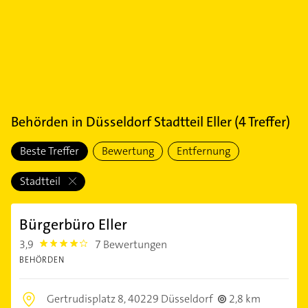
Behörden
in
Düsseldorf Stadtteil Eller
(
4
Treffer)
Beste Treffer
Bewertung
Entfernung
Stadtteil
Bürgerbüro Eller
3,9
7 Bewertungen
3.9
BEHÖRDEN
Gertrudisplatz 8,
40229 Düsseldorf
2,8 km