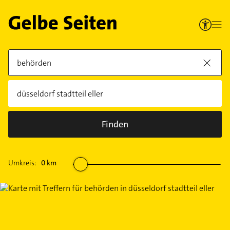
Finden
Umkreis:
0
km