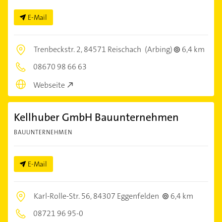
E-Mail
Trenbeckstr. 2,
84571 Reischach
(Arbing)
6,4 km
08670 98 66 63
Webseite
Kellhuber GmbH Bauunternehmen
BAUUNTERNEHMEN
E-Mail
Karl-Rolle-Str. 56,
84307 Eggenfelden
6,4 km
08721 96 95-0