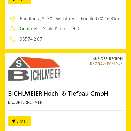
Friedlöd 2,
84384 Wittibreut
(Friedlöd)
16,3 km
Geöffnet
–
Schließt um 12:00
08574 2 87
AUS DER REGION
BRONZE- PARTNER
BICHLMEIER Hoch- & Tiefbau GmbH
BAUUNTERNEHMEN
E-Mail