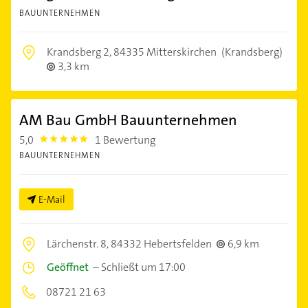
BAUUNTERNEHMEN
Krandsberg 2,
84335 Mitterskirchen
(Krandsberg)
3,3 km
AM Bau GmbH Bauunternehmen
5,0
1 Bewertung
5.0
BAUUNTERNEHMEN
E-Mail
Lärchenstr. 8,
84332 Hebertsfelden
6,9 km
Geöffnet
–
Schließt um 17:00
08721 21 63