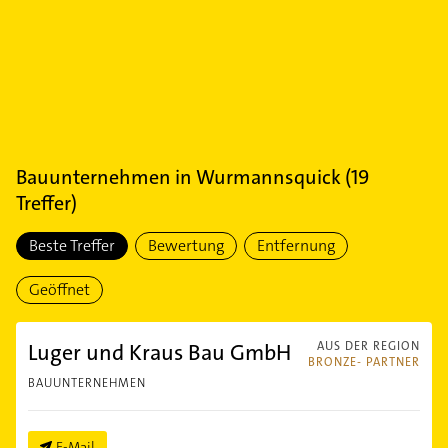
Bauunternehmen
in
Wurmannsquick
(
19
Treffer)
Beste Treffer
Bewertung
Entfernung
Geöffnet
Luger und Kraus Bau GmbH
AUS DER REGION
BRONZE- PARTNER
BAUUNTERNEHMEN
E-Mail