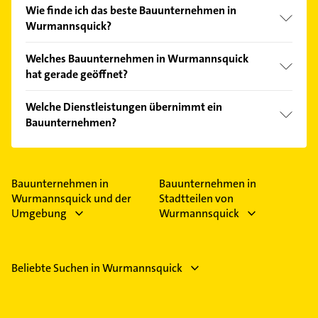
Wie finde ich das beste Bauunternehmen in
Wurmannsquick?
Vergleichen Sie alle Anbieter anhand echter
Welches Bauunternehmen in Wurmannsquick
Kundenmeinungen und profitieren Sie von den
hat gerade geöffnet?
Empfehlungen. Die Suchergebnisse können Sie sich
einfach nach
Bewertungen
sortiert anzeigen lassen.
Im Anbieter-Bereich finden Sie alle
Öffnungszeiten
.
Welche Dienstleistungen übernimmt ein
Bitte beachten Sie, dass diese an Sonn- und
Bauunternehmen?
Feiertagen abweichen können.
Folgende Leistungen werden angeboten:
Erdarbeiten, Pflasterarbeiten, Abbrucharbeiten,
Baumeisterarbeiten und Estricharbeiten.
Bauunternehmen in
Bauunternehmen in
Wurmannsquick und der
Stadtteilen von
Umgebung
Wurmannsquick
Beliebte Suchen in Wurmannsquick