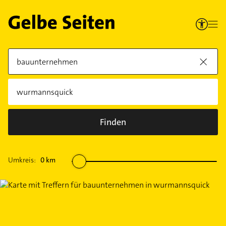
Finden
Umkreis:
0
km