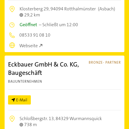
Klosterberg 29,
94094 Rotthalmünster
(Asbach)
29,2 km
Geöffnet
–
Schließt um 12:00
08533 91 08 10
Webseite
Eckbauer GmbH & Co. KG,
BRONZE- PARTNER
Baugeschäft
BAUUNTERNEHMEN
E-Mail
Schloßbergstr. 13,
84329 Wurmannsquick
738 m