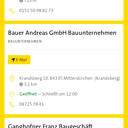
723 m
0151 50 98 82 73
Bauer Andreas GmbH Bauunternehmen
BAUUNTERNEHMEN
E-Mail
Krandsberg 10,
84335 Mitterskirchen
(Krandsberg)
3,1 km
Geöffnet
–
Schließt um 12:00
08725 78 41
Ganghofner Franz Baugeschäft