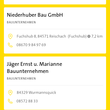
Niederhuber Bau GmbH
BAUUNTERNEHMEN
Fuchshub 8,
84571 Reischach
(Fuchshub)
7,2 km
08670 9 84 97 69
Jäger Ernst u. Marianne
Bauunternehmen
BAUUNTERNEHMEN
84329 Wurmannsquick
08572 88 33