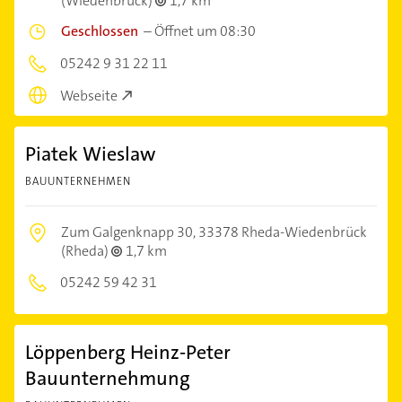
(Wiedenbrück)
1,7 km
Geschlossen
–
Öffnet um 08:30
05242 9 31 22 11
Webseite
Piatek Wieslaw
BAUUNTERNEHMEN
Zum Galgenknapp 30,
33378 Rheda-Wiedenbrück
(Rheda)
1,7 km
05242 59 42 31
Löppenberg Heinz-Peter
Bauunternehmung