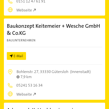
0151 12 47 61 91
Webseite
Baukonzept Keitemeier + Wesche GmbH
& Co.KG
BAUUNTERNEHMEN
E-Mail
Bohlenstr. 27,
33330 Gütersloh
(Innenstadt)
7,9 km
05241 53 16 34
Webseite