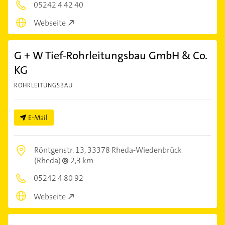
05242 4 42 40
Webseite
G + W Tief-Rohrleitungsbau GmbH & Co.
KG
ROHRLEITUNGSBAU
E-Mail
Röntgenstr. 13,
33378 Rheda-Wiedenbrück
(Rheda)
2,3 km
05242 4 80 92
Webseite