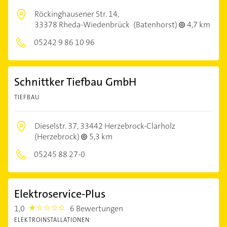
Röckinghausener Str. 14,
33378 Rheda-Wiedenbrück
(Batenhorst)
4,7 km
05242 9 86 10 96
Schnittker Tiefbau GmbH
TIEFBAU
Dieselstr. 37,
33442 Herzebrock-Clarholz
(Herzebrock)
5,3 km
05245 88 27-0
Elektroservice-Plus
1,0
6 Bewertungen
1.0
ELEKTROINSTALLATIONEN