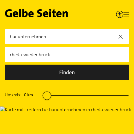
Finden
Umkreis:
0
km