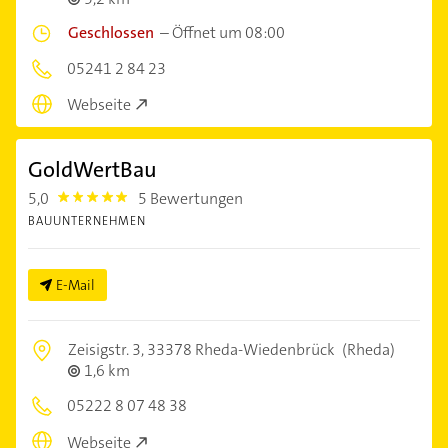
Geschlossen
–
Öffnet um 08:00
05241 2 84 23
Webseite
GoldWertBau
5,0
5 Bewertungen
5.0
BAUUNTERNEHMEN
E-Mail
Zeisigstr. 3,
33378 Rheda-Wiedenbrück
(Rheda)
1,6 km
05222 8 07 48 38
Webseite