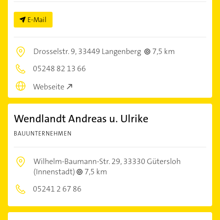
E-Mail
Drosselstr. 9,
33449 Langenberg
7,5 km
05248 82 13 66
Webseite
Wendlandt Andreas u. Ulrike
BAUUNTERNEHMEN
Wilhelm-Baumann-Str. 29,
33330 Gütersloh
(Innenstadt)
7,5 km
05241 2 67 86