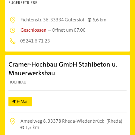
FUGERBETRIEBE
Fichtenstr. 36,
33334 Gütersloh
6,6 km
Geschlossen
–
Öffnet um 07:00
05241 6 71 23
Cramer-Hochbau GmbH Stahlbeton u.
Mauerwerksbau
HOCHBAU
E-Mail
Amselweg 8,
33378 Rheda-Wiedenbrück
(Rheda)
1,3 km