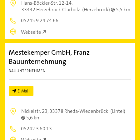
Hans-Böckler-Str. 12-14,
33442 Herzebrock-Clarholz
(Herzebrock)
5,5 km
05245 9 24 74 66
Webseite
Mestekemper GmbH, Franz
Bauunternehmung
BAUUNTERNEHMEN
E-Mail
Nickelstr. 23,
33378 Rheda-Wiedenbrück
(Lintel)
5,6 km
05242 3 60 13
Webseite