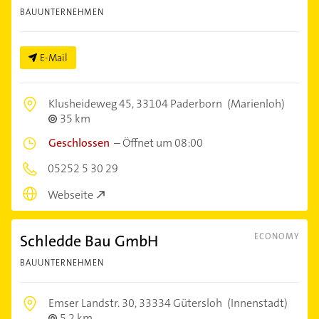
BAUUNTERNEHMEN
E-Mail
Klusheideweg 45,
33104 Paderborn
(Marienloh)
35 km
Geschlossen
–
Öffnet um 08:00
05252 5 30 29
Webseite
Schledde Bau GmbH
ECONOMY
BAUUNTERNEHMEN
Emser Landstr. 30,
33334 Gütersloh
(Innenstadt)
5,2 km