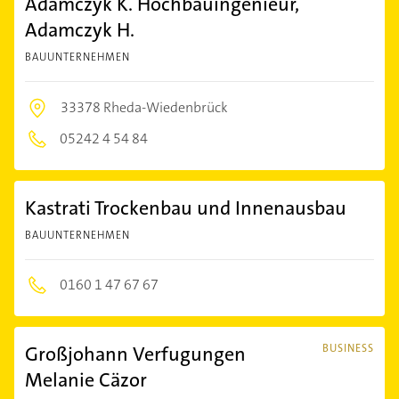
Adamczyk K. Hochbauingenieur,
Adamczyk H.
BAUUNTERNEHMEN
33378 Rheda-Wiedenbrück
05242 4 54 84
Kastrati Trockenbau und Innenausbau
BAUUNTERNEHMEN
0160 1 47 67 67
Großjohann Verfugungen
BUSINESS
Melanie Cäzor