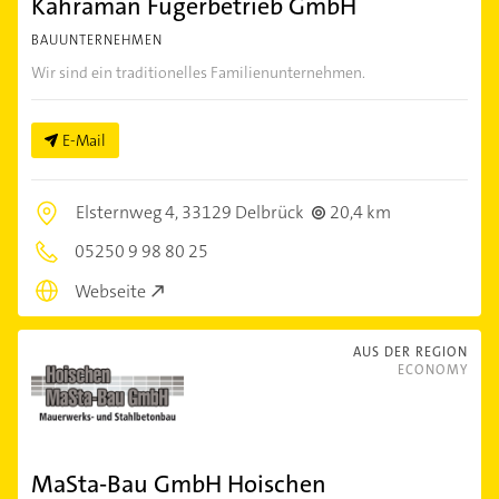
Kahraman Fugerbetrieb GmbH
BAUUNTERNEHMEN
Wir sind ein traditionelles Familienunternehmen.
E-Mail
Elsternweg 4,
33129 Delbrück
20,4 km
05250 9 98 80 25
Webseite
AUS DER REGION
ECONOMY
MaSta-Bau GmbH Hoischen