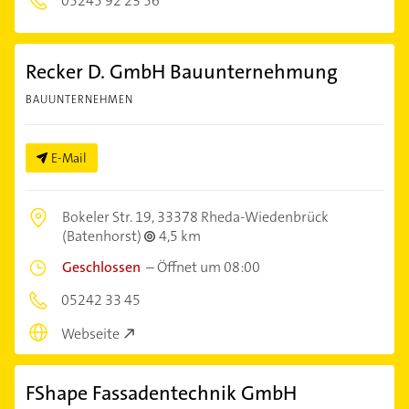
05245 92 23 56
Recker D. GmbH Bauunternehmung
BAUUNTERNEHMEN
E-Mail
Bokeler Str. 19,
33378 Rheda-Wiedenbrück
(Batenhorst)
4,5 km
Geschlossen
–
Öffnet um 08:00
05242 33 45
Webseite
FShape Fassadentechnik GmbH