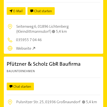
E-Mail
Chat starten
Seitenweg 6,
01896 Lichtenberg
(Kleindittmannsdorf)
5,4 km
035955 7 04 46
Webseite
Pfützner & Scholz GbR Baufirma
BAUUNTERNEHMEN
Chat starten
Pulsnitzer Str. 25,
01936 Großnaundorf
5,4 km