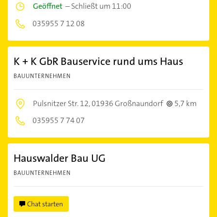
Geöffnet
–
Schließt um 11:00
035955 7 12 08
K + K GbR Bauservice rund ums Haus
BAUUNTERNEHMEN
Pulsnitzer Str. 12,
01936 Großnaundorf
5,7 km
035955 7 74 07
Hauswalder Bau UG
BAUUNTERNEHMEN
Chat starten