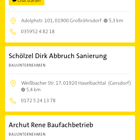
Chat starten
Adolphstr. 101,
01900 Großröhrsdorf
5,3 km
035952 4 82 18
Schölzel Dirk Abbruch Sanierung
BAUUNTERNEHMEN
Weißbacher Str. 17,
01920 Haselbachtal
(Gersdorf)
5,4 km
0172 5 24 13 78
Archut Rene Baufachbetrieb
BAUUNTERNEHMEN