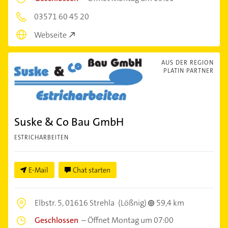
03571 60 45 20
Webseite
AUS DER REGION
PLATIN PARTNER
Suske & Co Bau GmbH
ESTRICHARBEITEN
E-Mail
Chat starten
Elbstr. 5,
01616 Strehla
(Lößnig)
59,4 km
Geschlossen
–
Öffnet Montag um 07:00