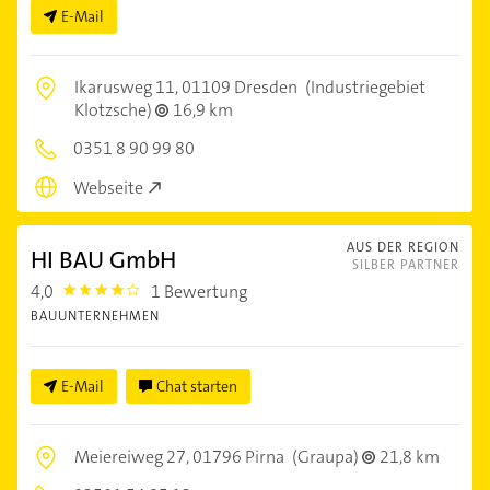
E-Mail
Ikarusweg 11,
01109 Dresden
(Industriegebiet
Klotzsche)
16,9 km
0351 8 90 99 80
Webseite
AUS DER REGION
HI BAU GmbH
SILBER PARTNER
4,0
1 Bewertung
4.0
BAUUNTERNEHMEN
E-Mail
Chat starten
Meiereiweg 27,
01796 Pirna
(Graupa)
21,8 km