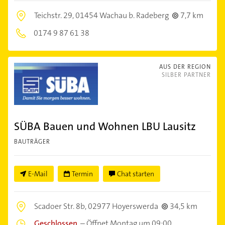
Teichstr. 29,
01454 Wachau b. Radeberg
7,7 km
0174 9 87 61 38
AUS DER REGION
SILBER PARTNER
SÜBA Bauen und Wohnen LBU Lausitz
BAUTRÄGER
E-Mail
Termin
Chat starten
Scadoer Str. 8b,
02977 Hoyerswerda
34,5 km
Geschlossen
–
Öffnet Montag um 09:00