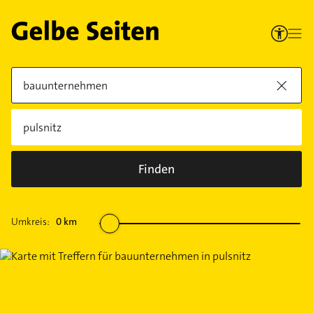
Finden
Umkreis:
0
km