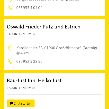
035955 4 04 04
Oswald Frieder Putz und Estrich
BAUUNTERNEHMEN
Karolinenstr. 33,
01900 Großröhrsdorf
(Bretnig)
4 km
035952 5 88 50
Bau-Just Inh. Heiko Just
BAUUNTERNEHMEN
Chat starten