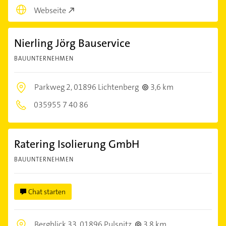
Webseite
Nierling Jörg Bauservice
BAUUNTERNEHMEN
Parkweg 2,
01896 Lichtenberg
3,6 km
035955 7 40 86
Ratering Isolierung GmbH
BAUUNTERNEHMEN
Chat starten
Bergblick 33,
01896 Pulsnitz
3,8 km