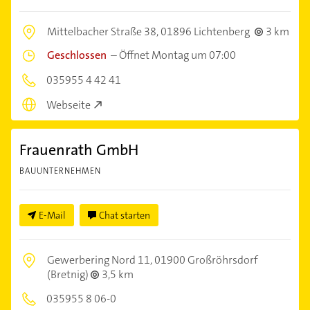
Mittelbacher Straße 38,
01896 Lichtenberg
3 km
Geschlossen
–
Öffnet Montag um 07:00
035955 4 42 41
Webseite
Frauenrath GmbH
BAUUNTERNEHMEN
E-Mail
Chat starten
Gewerbering Nord 11,
01900 Großröhrsdorf
(Bretnig)
3,5 km
035955 8 06-0