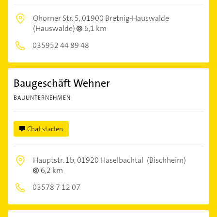
Ohorner Str. 5,
01900 Bretnig-Hauswalde
(Hauswalde)
6,1 km
035952 44 89 48
Baugeschäft Wehner
BAUUNTERNEHMEN
Chat starten
Hauptstr. 1b,
01920 Haselbachtal
(Bischheim)
6,2 km
03578 7 12 07