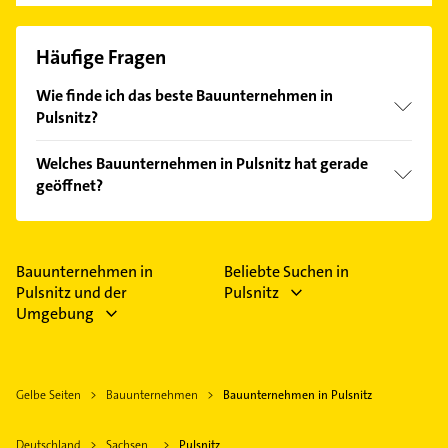
Häufige Fragen
Wie finde ich das beste Bauunternehmen in
Pulsnitz?
Vergleichen Sie alle Anbieter anhand echter
Welches Bauunternehmen in Pulsnitz hat gerade
Kundenmeinungen und profitieren Sie von den
geöffnet?
Empfehlungen. Die Suchergebnisse können Sie sich
einfach nach
Bewertungen
sortiert anzeigen lassen.
Im Anbieter-Bereich finden Sie alle
Öffnungszeiten
.
Bitte beachten Sie, dass diese an Sonn- und
Feiertagen abweichen können.
Bauunternehmen in
Beliebte Suchen in
Pulsnitz und der
Pulsnitz
Umgebung
Gelbe Seiten
Bauunternehmen
Bauunternehmen in Pulsnitz
Deutschland
Sachsen
Pulsnitz