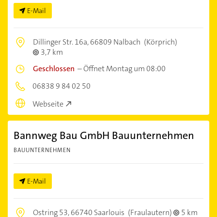
E-Mail
Dillinger Str. 16a,
66809 Nalbach
(Körprich)
3,7 km
Geschlossen
–
Öffnet Montag um 08:00
06838 9 84 02 50
Webseite
Bannweg Bau GmbH Bauunternehmen
BAUUNTERNEHMEN
E-Mail
Ostring 53,
66740 Saarlouis
(Fraulautern)
5 km