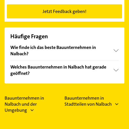
Jetzt Feedback geben!
Häufige Fragen
Wie finde ich das beste Bauunternehmen in
Nalbach?
Vergleichen Sie alle Anbieter anhand echter
Welches Bauunternehmen in Nalbach hat gerade
Kundenmeinungen und profitieren Sie von den
geöffnet?
Empfehlungen. Die Suchergebnisse können Sie sich
einfach nach
Bewertungen
sortiert anzeigen lassen.
Im Anbieter-Bereich finden Sie alle
Öffnungszeiten
.
Bitte beachten Sie, dass diese an Sonn- und
Feiertagen abweichen können.
Bauunternehmen in
Bauunternehmen in
Nalbach und der
Stadtteilen von Nalbach
Umgebung