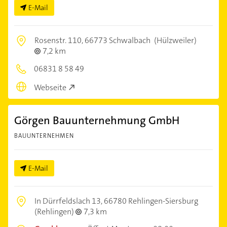
E-Mail
Rosenstr. 110,
66773 Schwalbach
(Hülzweiler)
7,2 km
06831 8 58 49
Webseite
Görgen Bauunternehmung GmbH
BAUUNTERNEHMEN
E-Mail
In Dürrfeldslach 13,
66780 Rehlingen-Siersburg
(Rehlingen)
7,3 km