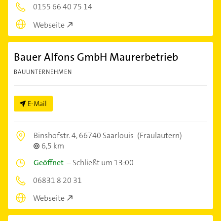
0155 66 40 75 14
Webseite
Bauer Alfons GmbH Maurerbetrieb
BAUUNTERNEHMEN
E-Mail
Binshofstr. 4,
66740 Saarlouis
(Fraulautern)
6,5 km
Geöffnet
–
Schließt um 13:00
06831 8 20 31
Webseite