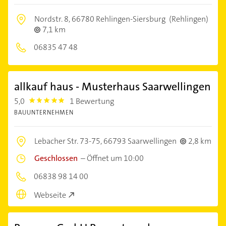
Nordstr. 8,
66780 Rehlingen-Siersburg
(Rehlingen)
7,1 km
06835 47 48
allkauf haus - Musterhaus Saarwellingen
5,0
1 Bewertung
5.0
BAUUNTERNEHMEN
Lebacher Str. 73-75,
66793 Saarwellingen
2,8 km
Geschlossen
–
Öffnet um 10:00
06838 98 14 00
Webseite