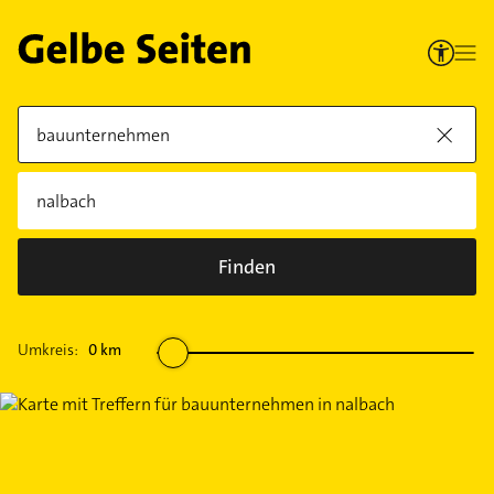
Finden
Umkreis:
0
km