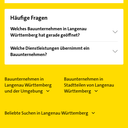
Häufige Fragen
Welches Bauunternehmen in Langenau
Württemberg hat gerade geöffnet?
Im Anbieter-Bereich finden Sie alle
Öffnungszeiten
.
Welche Dienstleistungen übernimmt ein
Bitte beachten Sie, dass diese an Sonn- und
Bauunternehmen?
Feiertagen abweichen können.
Folgende Leistungen werden angeboten: Abbruch-
und Umbauarbeiten, Gewerbeobjekt, Großprojekt,
Planung und Rohbauarbeiten und Wohnhaus.
Bauunternehmen in
Bauunternehmen in
Langenau Württemberg
Stadtteilen von Langenau
und der Umgebung
Württemberg
Beliebte Suchen in Langenau Württemberg