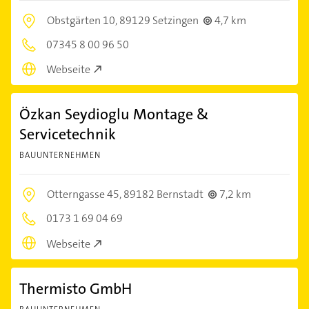
Obstgärten 10,
89129 Setzingen
4,7 km
07345 8 00 96 50
Webseite
Özkan Seydioglu Montage &
Servicetechnik
BAUUNTERNEHMEN
Otterngasse 45,
89182 Bernstadt
7,2 km
0173 1 69 04 69
Webseite
Thermisto GmbH