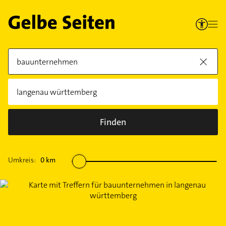
Finden
Umkreis:
0
km