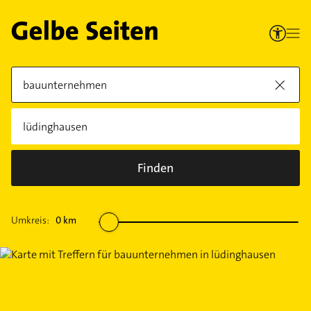
Finden
Umkreis:
0
km