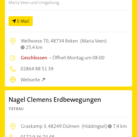
Maria Veen und Umgebung.
E-Mail
Wellwiese 70,
48734 Reken
(Maria Veen)
25,4 km
Geschlossen
–
Öffnet Montag um 08:00
02864 88 51 39
Webseite
Nagel Clemens Erdbewegungen
TIEFBAU
Graskamp 3,
48249 Dülmen
(Hiddingsel)
7,4 km
0172 9 36 74 48