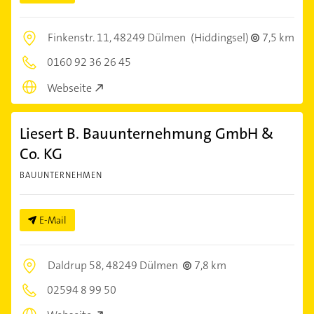
Finkenstr. 11,
48249 Dülmen
(Hiddingsel)
7,5 km
0160 92 36 26 45
Webseite
Liesert B. Bauunternehmung GmbH &
Co. KG
BAUUNTERNEHMEN
E-Mail
Daldrup 58,
48249 Dülmen
7,8 km
02594 8 99 50