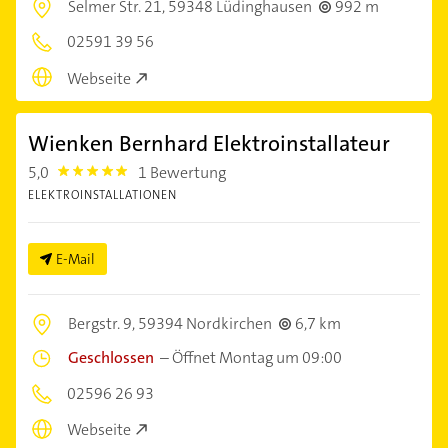
Selmer Str. 21,
59348 Lüdinghausen
992 m
02591 39 56
Webseite
Wienken Bernhard Elektroinstallateur
5,0
1 Bewertung
5.0
ELEKTROINSTALLATIONEN
E-Mail
Bergstr. 9,
59394 Nordkirchen
6,7 km
Geschlossen
–
Öffnet Montag um 09:00
02596 26 93
Webseite