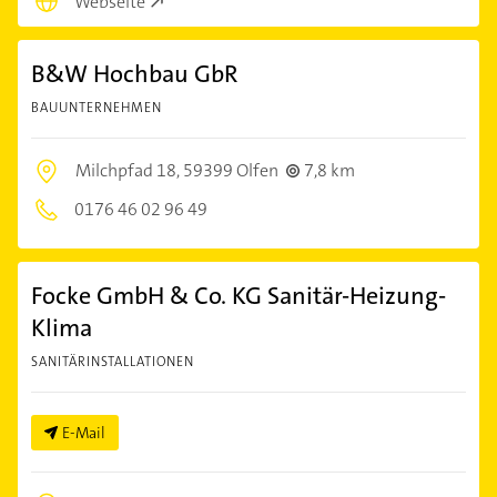
Webseite
B&W Hochbau GbR
BAUUNTERNEHMEN
Milchpfad 18,
59399 Olfen
7,8 km
0176 46 02 96 49
Focke GmbH & Co. KG Sanitär-Heizung-
Klima
SANITÄRINSTALLATIONEN
E-Mail