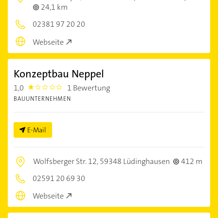
24,1 km
02381 97 20 20
Webseite
Konzeptbau Neppel
1,0
1 Bewertung
1.0
BAUUNTERNEHMEN
E-Mail
Wolfsberger Str. 12,
59348 Lüdinghausen
412 m
02591 20 69 30
Webseite