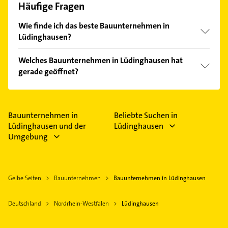
Häufige Fragen
Wie finde ich das beste Bauunternehmen in
Lüdinghausen?
Vergleichen Sie alle Anbieter anhand echter
Welches Bauunternehmen in Lüdinghausen hat
Kundenmeinungen und profitieren Sie von den
gerade geöffnet?
Empfehlungen. Die Suchergebnisse können Sie sich
einfach nach
Bewertungen
sortiert anzeigen lassen.
Im Anbieter-Bereich finden Sie alle
Öffnungszeiten
.
Bitte beachten Sie, dass diese an Sonn- und
Feiertagen abweichen können.
Bauunternehmen in
Beliebte Suchen in
Lüdinghausen und der
Lüdinghausen
Umgebung
Gelbe Seiten
Bauunternehmen
Bauunternehmen in Lüdinghausen
Deutschland
Nordrhein-Westfalen
Lüdinghausen