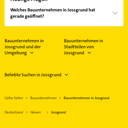
Welches Bauunternehmen in Jossgrund hat
gerade geöffnet?
Im Anbieter-Bereich finden Sie alle
Öffnungszeiten
.
Bitte beachten Sie, dass diese an Sonn- und
Feiertagen abweichen können.
Bauunternehmen in
Bauunternehmen in
Jossgrund und der
Stadtteilen von
Umgebung
Jossgrund
Beliebte Suchen in Jossgrund
Gelbe Seiten
Bauunternehmen
Bauunternehmen in Jossgrund
Deutschland
Hessen
Jossgrund