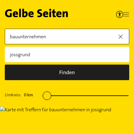
Finden
Umkreis:
0
km