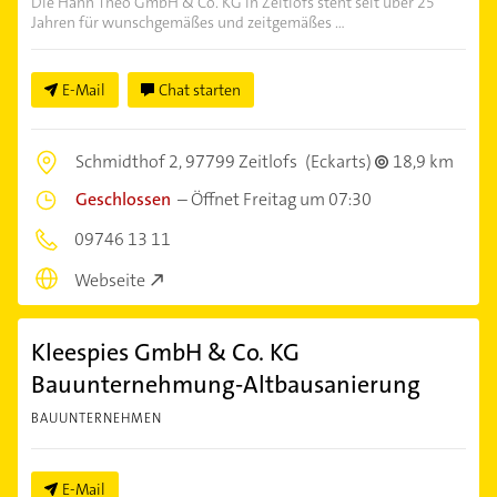
Die Hahn Theo GmbH & Co. KG in Zeitlofs steht seit über 25
Jahren für wunschgemäßes und zeitgemäßes ...
E-Mail
Chat starten
Schmidthof 2,
97799 Zeitlofs
(Eckarts)
18,9 km
Geschlossen
–
Öffnet Freitag um 07:30
09746 13 11
Webseite
Kleespies GmbH & Co. KG
Bauunternehmung-Altbausanierung
BAUUNTERNEHMEN
E-Mail