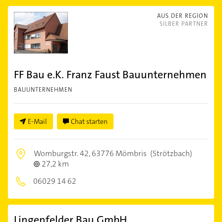
AUS DER REGION
SILBER PARTNER
FF Bau e.K. Franz Faust Bauunternehmen
BAUUNTERNEHMEN
E-Mail
Chat starten
Womburgstr. 42,
63776 Mömbris
(Strötzbach)
27,2 km
06029 14 62
Lingenfelder Bau GmbH