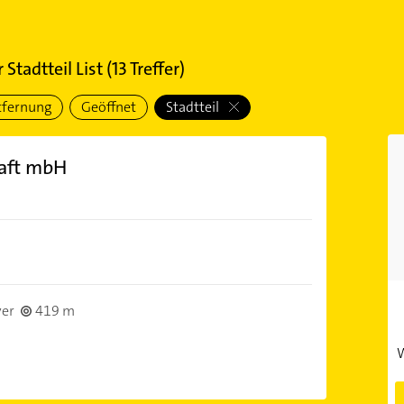
Stadtteil List
(
13
Treffer)
tfernung
Geöffnet
Stadtteil
haft mbH
er
419 m
W