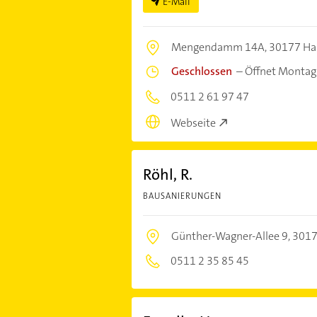
E-Mail
Mengendamm 14A,
30177 Ha
Geschlossen
–
Öffnet Montag
0511 2 61 97 47
Webseite
Röhl, R.
BAUSANIERUNGEN
Günther-Wagner-Allee 9,
3017
0511 2 35 85 45