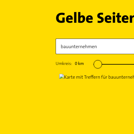
Umkreis:
0
km