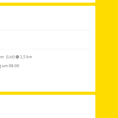
er
(List)
1,5 km
g um 08:00