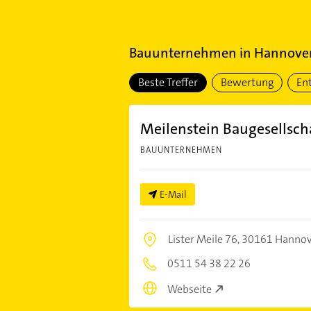
Bauunternehmen
in
Hannover 
Beste Treffer
Bewertung
En
Meilenstein Baugesellsc
BAUUNTERNEHMEN
E-Mail
Lister Meile 76,
30161 Hannov
0511 54 38 22 26
Webseite