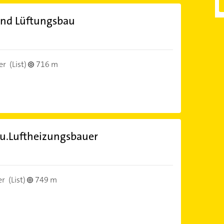
und Lüftungsbau
er
(List)
716 m
 u.Luftheizungsbauer
er
(List)
749 m