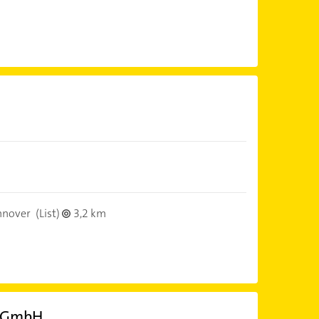
nnover
(List)
3,2 km
k GmbH