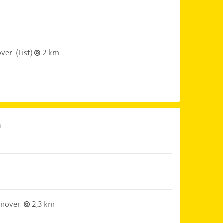
over
(List)
2 km
G
nover
2,3 km