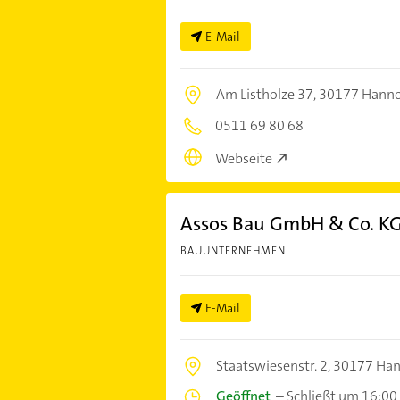
E-Mail
Am Listholze 37,
30177 Hann
0511 69 80 68
Webseite
Assos Bau GmbH & Co. K
BAUUNTERNEHMEN
E-Mail
Staatswiesenstr. 2,
30177 Han
Geöffnet
–
Schließt um 16:00