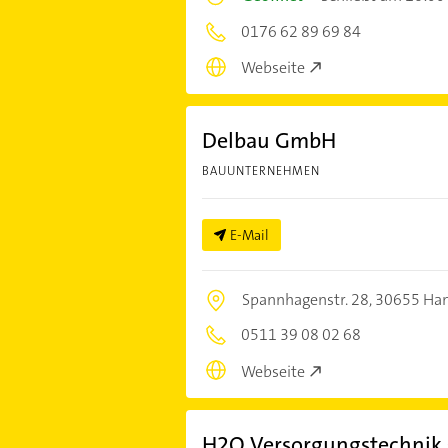
0176 62 89 69 84
Webseite
Delbau GmbH
BAUUNTERNEHMEN
E-Mail
Spannhagenstr. 28,
30655 Ha
0511 39 08 02 68
Webseite
H2O Versorgungstechni