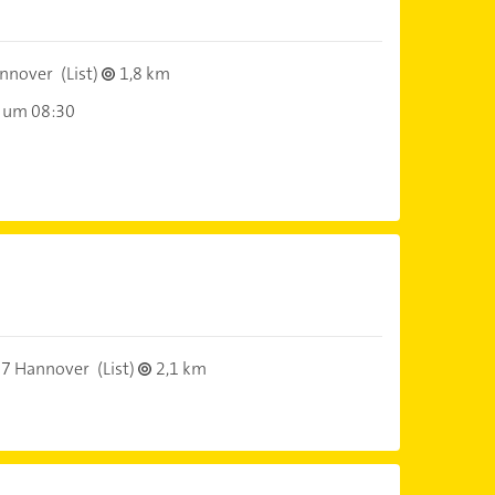
nnover
(List)
1,8 km
 um 08:30
7 Hannover
(List)
2,1 km