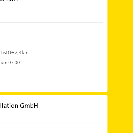
(List)
2,3 km
 um 07:00
allation GmbH