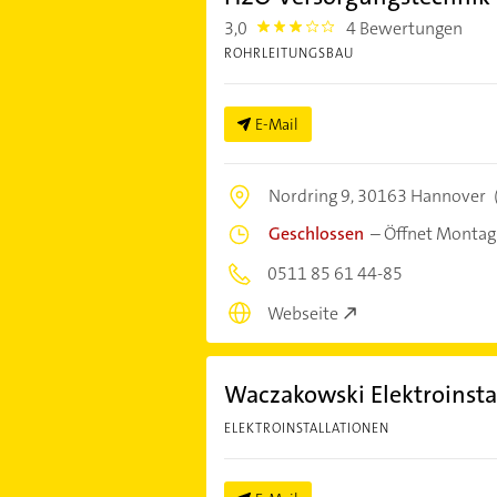
3,0
4 Bewertungen
3.0
ROHRLEITUNGSBAU
E-Mail
Nordring 9,
30163 Hannover
Geschlossen
–
Öffnet Montag
0511 85 61 44-85
Webseite
Waczakowski Elektroinst
ELEKTROINSTALLATIONEN