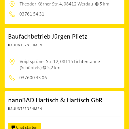
Theodor-Körner-Str. 4,
08412 Werdau
5 km
03761 54 31
Baufachbetrieb Jürgen Plietz
BAUUNTERNEHMEN
Voigtsgrüner Str. 12,
08115 Lichtentanne
(Schönfels)
5,2 km
037600 43 06
nanoBAD Hartisch & Hartisch GbR
BAUUNTERNEHMEN
Chat starten