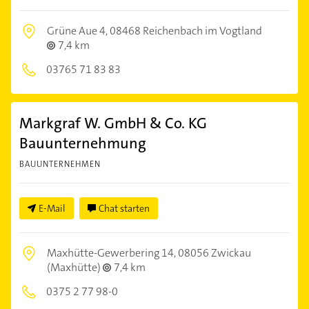
Grüne Aue 4,
08468 Reichenbach im Vogtland
7,4 km
03765 71 83 83
Markgraf W. GmbH & Co. KG
Bauunternehmung
BAUUNTERNEHMEN
E-Mail
Chat starten
Maxhütte-Gewerbering 14,
08056 Zwickau
(Maxhütte)
7,4 km
0375 2 77 98-0