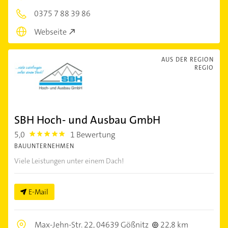
0375 7 88 39 86
Webseite
AUS DER REGION
REGIO
SBH Hoch- und Ausbau GmbH
5,0
1 Bewertung
5.0
BAUUNTERNEHMEN
Viele Leistungen unter einem Dach!
E-Mail
Max-Jehn-Str. 22,
04639 Gößnitz
22,8 km