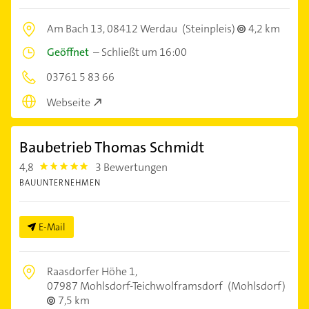
Am Bach 13,
08412 Werdau
(Steinpleis)
4,2 km
Geöffnet
–
Schließt um 16:00
03761 5 83 66
Webseite
Baubetrieb Thomas Schmidt
4,8
3 Bewertungen
4.8
BAUUNTERNEHMEN
E-Mail
Raasdorfer Höhe 1,
07987 Mohlsdorf-Teichwolframsdorf
(Mohlsdorf)
7,5 km