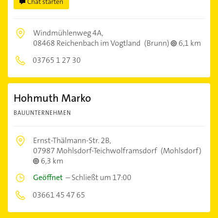
Chat starten
Windmühlenweg 4A,
08468 Reichenbach im Vogtland
(Brunn)
6,1 km
03765 1 27 30
Hohmuth Marko
BAUUNTERNEHMEN
Ernst-Thälmann-Str. 2B,
07987 Mohlsdorf-Teichwolframsdorf
(Mohlsdorf)
6,3 km
Geöffnet
–
Schließt um 17:00
03661 45 47 65