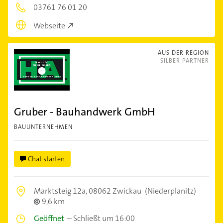
03761 76 01 20
Webseite
AUS DER REGION
SILBER PARTNER
Gruber - Bauhandwerk GmbH
BAUUNTERNEHMEN
Chat starten
Marktsteig 12a,
08062 Zwickau
(Niederplanitz)
9,6 km
Geöffnet
–
Schließt um 16:00