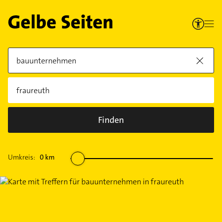
Finden
Umkreis:
0
km