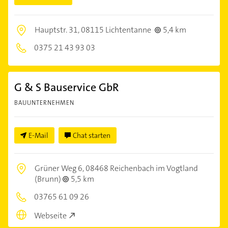
Hauptstr. 31,
08115 Lichtentanne
5,4 km
0375 21 43 93 03
G & S Bauservice GbR
BAUUNTERNEHMEN
E-Mail
Chat starten
Grüner Weg 6,
08468 Reichenbach im Vogtland
(Brunn)
5,5 km
03765 61 09 26
Webseite