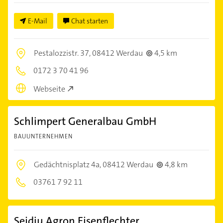
E-Mail
Chat starten
Pestalozzistr. 37,
08412 Werdau
4,5 km
0172 3 70 41 96
Webseite
Schlimpert Generalbau GmbH
BAUUNTERNEHMEN
Gedächtnisplatz 4a,
08412 Werdau
4,8 km
03761 7 92 11
Sejdiu Agron Eisenflechter