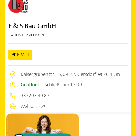
F & S Bau GmbH
BAUUNTERNEHMEN
E-Mail
Kaisergrubenstr. 16,
09355 Gersdorf
26,4 km
Geöffnet
–
Schließt um 17:00
037203 40 87
Webseite