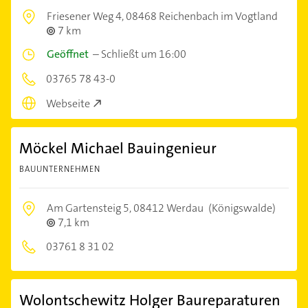
Friesener Weg 4,
08468 Reichenbach im Vogtland
7 km
Geöffnet
–
Schließt um 16:00
03765 78 43-0
Webseite
Möckel Michael Bauingenieur
BAUUNTERNEHMEN
Am Gartensteig 5,
08412 Werdau
(Königswalde)
7,1 km
03761 8 31 02
Wolontschewitz Holger Baureparaturen