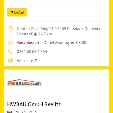
E-Mail
Konrad-Zuse-Ring 13,
14469 Potsdam
(Nauener
Vorstadt)
22,7 km
Geschlossen
–
Öffnet Montag um 08:00
0331 60 08 49 64
Webseite
HWBAU GmbH Beelitz
BAUUNTERNEHMEN