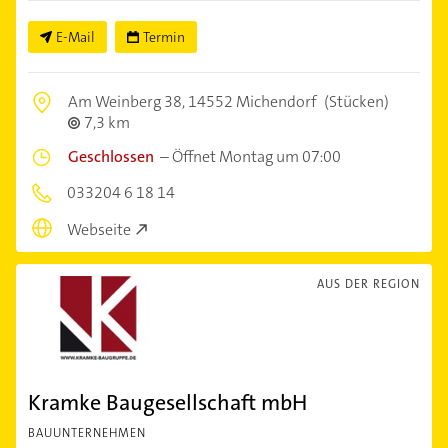
E-Mail
Termin
Am Weinberg 38,
14552 Michendorf
(Stücken)
7,3 km
Geschlossen
–
Öffnet Montag um 07:00
033204 6 18 14
Webseite
AUS DER REGION
Kramke Baugesellschaft mbH
BAUUNTERNEHMEN