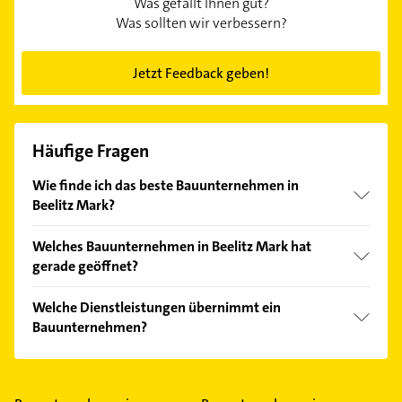
Was gefällt Ihnen gut?
Was sollten wir verbessern?
Jetzt Feedback geben!
Häufige Fragen
Wie finde ich das beste Bauunternehmen in
Beelitz Mark?
Vergleichen Sie alle Anbieter anhand echter
Welches Bauunternehmen in Beelitz Mark hat
Kundenmeinungen und profitieren Sie von den
gerade geöffnet?
Empfehlungen. Die Suchergebnisse können Sie sich
einfach nach
Bewertungen
sortiert anzeigen lassen.
Im Anbieter-Bereich finden Sie alle
Öffnungszeiten
.
Welche Dienstleistungen übernimmt ein
Bitte beachten Sie, dass diese an Sonn- und
Bauunternehmen?
Feiertagen abweichen können.
Folgende Leistungen werden angeboten: Ausbau,
Bau, Betonarbeiten, Sanierung und
Abbrucharbeiten.