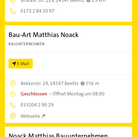
Brücker Str. 129,
14547 Beelitz
1,3 km
0173 2 84 20 97
Bau-Art Matthias Noack
BAUUNTERNEHMEN
E-Mail
Bekkerstr. 24,
14547 Beelitz
556 m
Geschlossen
–
Öffnet Montag um 08:00
033204 2 90 29
Webseite
Noack Matthias Bauunternehmen