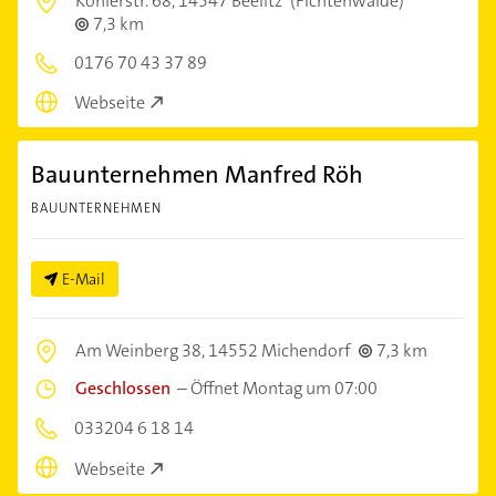
Köhlerstr. 68,
14547 Beelitz
(Fichtenwalde)
7,3 km
0176 70 43 37 89
Webseite
Bauunternehmen Manfred Röh
BAUUNTERNEHMEN
E-Mail
Am Weinberg 38,
14552 Michendorf
7,3 km
Geschlossen
–
Öffnet Montag um 07:00
033204 6 18 14
Webseite