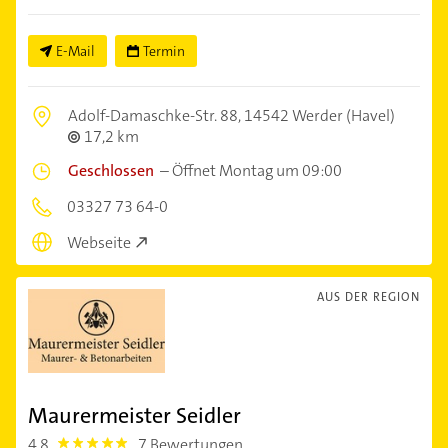
E-Mail
Termin
Adolf-Damaschke-Str. 88,
14542 Werder (Havel)
17,2 km
Geschlossen
–
Öffnet Montag um 09:00
03327 73 64-0
Webseite
AUS DER REGION
Maurermeister Seidler
4,8
7 Bewertungen
4.8