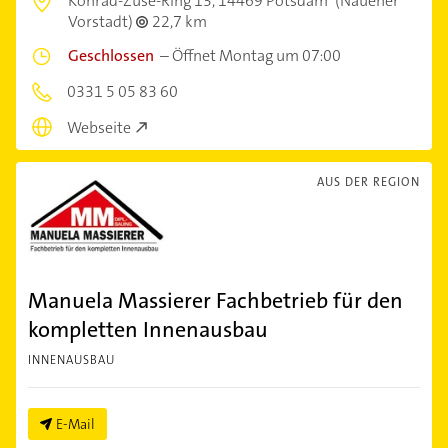
Konrad-Zuse-Ring 13,
14469 Potsdam
(Nauener
Vorstadt)
22,7 km
Geschlossen
–
Öffnet Montag um 07:00
0331 5 05 83 60
Webseite
AUS DER REGION
Manuela Massierer Fachbetrieb für den
kompletten Innenausbau
INNENAUSBAU
E-Mail