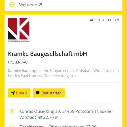
Webseite
AUS DER REGION
Kramke Baugesellschaft mbH
HALLENBAU
Kramke Baugruppe - Ihr Baupartner aus Potsdam. Wir decken ein
breites Spektrum an Dienstleistungen a...
E-Mail
Chat starten
Konrad-Zuse-Ring 13,
14469 Potsdam
(Nauener
Vorstadt)
22,7 km
Geschlossen
–
Öffnet Montag um 07:00