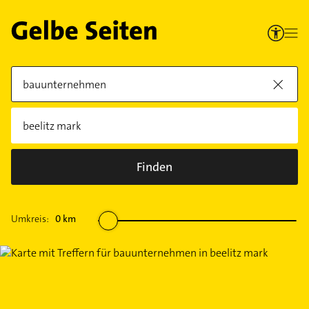
Finden
Umkreis:
0
km