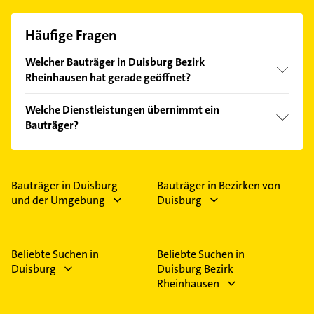
Häufige Fragen
Welcher Bauträger in Duisburg Bezirk
Rheinhausen hat gerade geöffnet?
Im Anbieter-Bereich finden Sie alle
Öffnungszeiten
.
Welche Dienstleistungen übernimmt ein
Bitte beachten Sie, dass diese an Sonn- und
Bauträger?
Feiertagen abweichen können.
Folgende Leistungen werden angeboten:
Bausanierung;, Gebäudeplanung, Hausbau und
Umbauarbeiten.
Bauträger in Duisburg
Bauträger in Bezirken von
und der Umgebung
Duisburg
Beliebte Suchen in
Beliebte Suchen in
Duisburg
Duisburg Bezirk
Rheinhausen