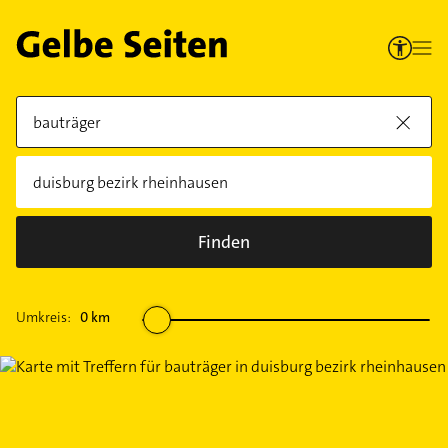
Finden
Umkreis:
0
km