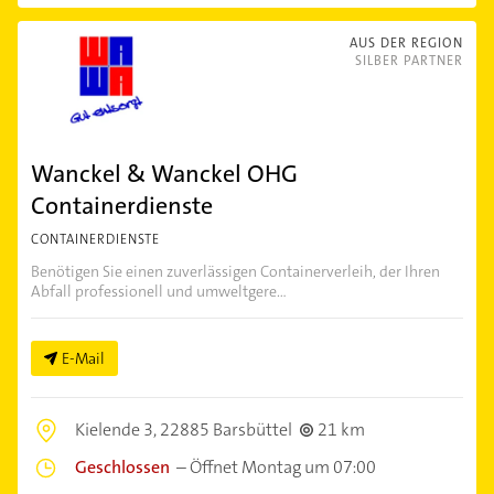
AUS DER REGION
SILBER PARTNER
Wanckel & Wanckel OHG
Containerdienste
CONTAINERDIENSTE
Benötigen Sie einen zuverlässigen Containerverleih, der Ihren
Abfall professionell und umweltgere...
E-Mail
Kielende 3,
22885 Barsbüttel
21 km
Geschlossen
–
Öffnet Montag um 07:00