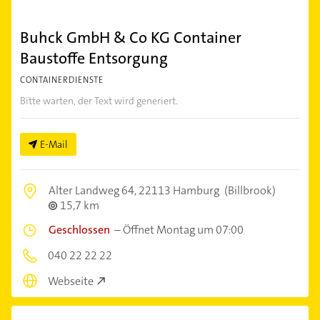
Buhck GmbH & Co KG Container
Baustoffe Entsorgung
CONTAINERDIENSTE
Bitte warten, der Text wird generiert.
E-Mail
Alter Landweg 64,
22113 Hamburg
(Billbrook)
15,7 km
Geschlossen
–
Öffnet Montag um 07:00
040 22 22 22
Webseite