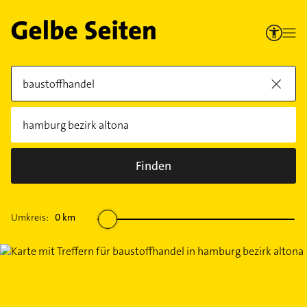
Finden
Umkreis:
0
km