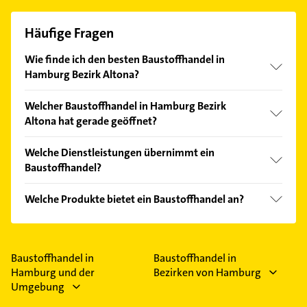
Häufige Fragen
Wie finde ich den besten Baustoffhandel in
Hamburg Bezirk Altona?
Vergleichen Sie alle Anbieter anhand echter
Welcher Baustoffhandel in Hamburg Bezirk
Kundenmeinungen und profitieren Sie von den
Altona hat gerade geöffnet?
Empfehlungen. Die Suchergebnisse können Sie sich
einfach nach
Bewertungen
sortiert anzeigen lassen.
Im Anbieter-Bereich finden Sie alle
Öffnungszeiten
.
Welche Dienstleistungen übernimmt ein
Bitte beachten Sie, dass diese an Sonn- und
Baustoffhandel?
Feiertagen abweichen können.
Folgende Leistungen werden angeboten:
Welche Produkte bietet ein Baustoffhandel an?
Containerdienst.
Das Angebot umfasst unter anderem Haustüren,
Holz, Türen, Fliese und Granit.
Baustoffhandel in
Baustoffhandel in
Hamburg und der
Bezirken von Hamburg
Umgebung