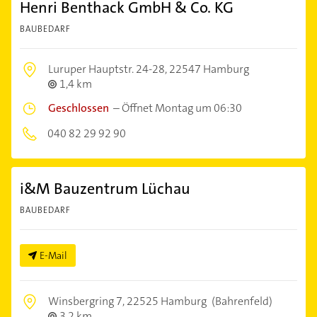
Henri Benthack GmbH & Co. KG
BAUBEDARF
Luruper Hauptstr. 24-28,
22547 Hamburg
1,4 km
Geschlossen
–
Öffnet Montag um 06:30
040 82 29 92 90
i&M Bauzentrum Lüchau
BAUBEDARF
E-Mail
Winsbergring 7,
22525 Hamburg
(Bahrenfeld)
3,2 km