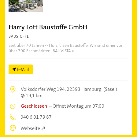
Harry Lott Baustoffe GmbH
BAUSTOFFE
Seit über 70 Jahren -- Holz, Eisen Baustoffe. Wir sind einer von
über 700 Fachmärkten: BAUVISTA u...
E-Mail
Volksdorfer Weg 194,
22393 Hamburg
(Sasel)
19,1 km
Geschlossen
–
Öffnet Montag um 07:00
040 6 01 79 87
Webseite