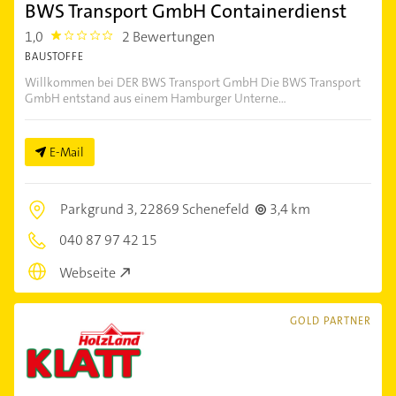
BWS Transport GmbH Containerdienst
1,0
2 Bewertungen
1.0
BAUSTOFFE
Willkommen bei DER BWS Transport GmbH Die BWS Transport
GmbH entstand aus einem Hamburger Unterne...
E-Mail
Parkgrund 3,
22869 Schenefeld
3,4 km
040 87 97 42 15
Webseite
GOLD PARTNER