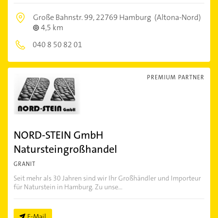
Große Bahnstr. 99,
22769 Hamburg
(Altona-Nord)
4,5 km
040 8 50 82 01
PREMIUM PARTNER
NORD-STEIN GmbH
Natursteingroßhandel
GRANIT
Seit mehr als 30 Jahren sind wir Ihr Großhändler und Importeur
für Naturstein in Hamburg. Zu unse...
E-Mail