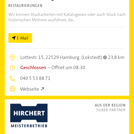
RESTAURIERUNGEN
Wir können Stuckarbeiten mit Katalogware oder auch Stuck nach
historischen Motiven ausführen, da...
E-Mail
Lottestr. 15,
22529 Hamburg
(Lokstedt)
23,8 km
Geschlossen
–
Öffnet um 08:30
040 5 53 88 71
Webseite
AUS DER REGION
SILBER PARTNER