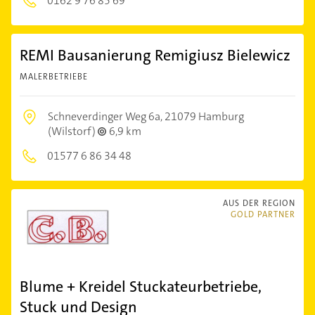
0162 9 76 85 69
REMI Bausanierung Remigiusz Bielewicz
MALERBETRIEBE
Schneverdinger Weg 6a,
21079 Hamburg
(Wilstorf)
6,9 km
01577 6 86 34 48
AUS DER REGION
GOLD PARTNER
Blume + Kreidel Stuckateurbetriebe,
Stuck und Design