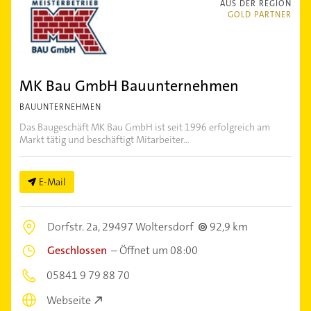
AUS DER REGION
GOLD PARTNER
MK Bau GmbH Bauunternehmen
BAUUNTERNEHMEN
Das Baugeschäft MK Bau GmbH ist seit 1996 erfolgreich am
Markt tätig und beschäftigt Mitarbeiter...
E-Mail
Dorfstr. 2a,
29497 Woltersdorf
92,9 km
Geschlossen
–
Öffnet um 08:00
05841 9 79 88 70
Webseite