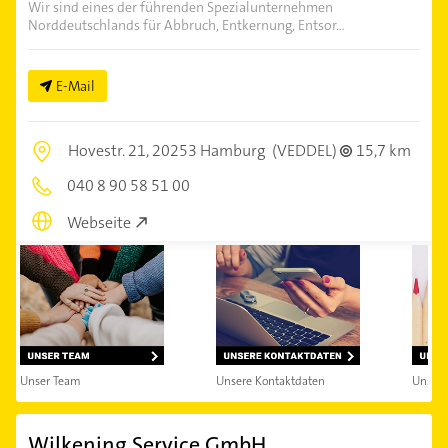
Wir sind eines der führenden Spezialunternehmen
Norddeutschlands für Abbruch, Entkernung, Entsor...
E-Mail
Hovestr. 21,
20253 Hamburg
(VEDDEL)
15,7 km
040 8 90 58 51 00
Webseite
Unser Team
Unsere Kontaktdaten
Unsere
Wilkening Service GmbH