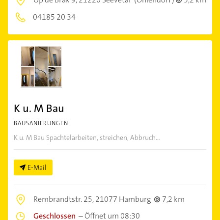
04185 20 34
K u. M Bau
BAUSANIERUNGEN
K u. M Bau Spachtelarbeiten, streichen, Abbruch...
E-Mail
Rembrandtstr. 25,
21077 Hamburg
7,2 km
Geschlossen
–
Öffnet um 08:30