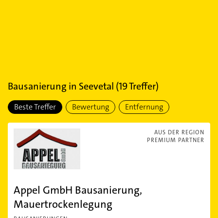
Bausanierung
in
Seevetal
(
19
Treffer)
Beste Treffer
Bewertung
Entfernung
AUS DER REGION
PREMIUM PARTNER
Appel GmbH Bausanierung,
Mauertrockenlegung