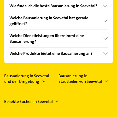
Wie finde ich die beste Bausanierung in Seevetal?
Vergleichen Sie alle Anbieter anhand echter
Welche Bausanierung in Seevetal hat gerade
Kundenmeinungen und profitieren Sie von den
geöffnet?
Empfehlungen. Die Suchergebnisse können Sie sich
einfach nach
Bewertungen
sortiert anzeigen lassen.
Im Anbieter-Bereich finden Sie alle
Öffnungszeiten
.
Welche Dienstleistungen übernimmt eine
Bitte beachten Sie, dass diese an Sonn- und
Bausanierung?
Feiertagen abweichen können.
Folgende Leistungen werden angeboten:
Welche Produkte bietet eine Bausanierung an?
Balkonsanierung, Fassadensanierung,
Fliesenarbeiten, Kellersanierung und
Das Angebot umfasst unter anderem Fenster,
Altbausanierung.
Estrich und Fassaden.
Bausanierung in Seevetal
Bausanierung in
und der Umgebung
Stadtteilen von Seevetal
Beliebte Suchen in Seevetal