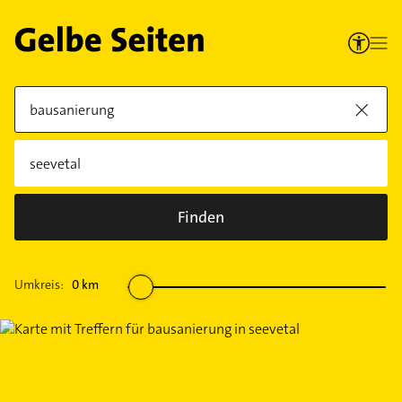
Finden
Umkreis:
0
km