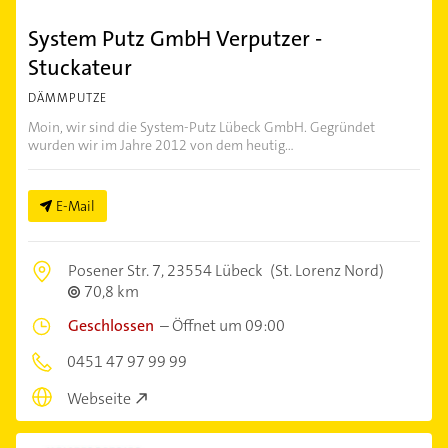
System Putz GmbH Verputzer -
Stuckateur
DÄMMPUTZE
Moin, wir sind die System-Putz Lübeck GmbH. Gegründet
wurden wir im Jahre 2012 von dem heutig...
E-Mail
Posener Str. 7,
23554 Lübeck
(St. Lorenz Nord)
70,8 km
Geschlossen
–
Öffnet um 09:00
0451 47 97 99 99
Webseite