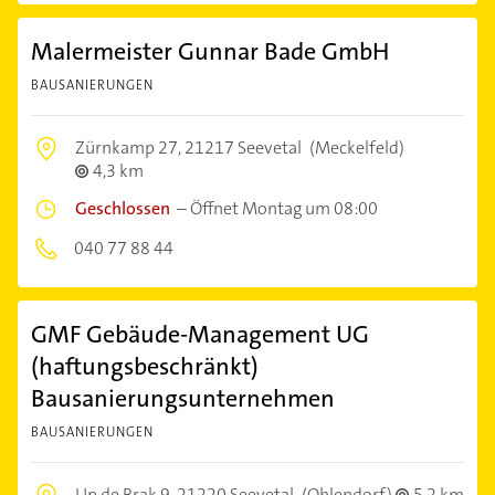
Malermeister Gunnar Bade GmbH
BAUSANIERUNGEN
Zürnkamp 27,
21217 Seevetal
(Meckelfeld)
4,3 km
Geschlossen
–
Öffnet Montag um 08:00
040 77 88 44
GMF Gebäude-Management UG
(haftungsbeschränkt)
Bausanierungsunternehmen
BAUSANIERUNGEN
Up de Brak 9,
21220 Seevetal
(Ohlendorf)
5,2 km