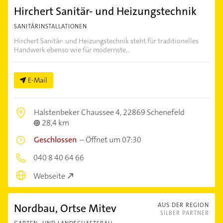
Hirchert Sanitär- und Heizungstechnik
SANITÄRINSTALLATIONEN
Hirchert Sanitär- und Heizungstechnik steht für traditionelles
Handwerk ebenso wie für modernste...
E-Mail
Halstenbeker Chaussee 4,
22869 Schenefeld
28,4 km
Geschlossen
–
Öffnet um 07:30
040 8 40 64 66
Webseite
Nordbau, Ortse Mitev
AUS DER REGION
SILBER PARTNER