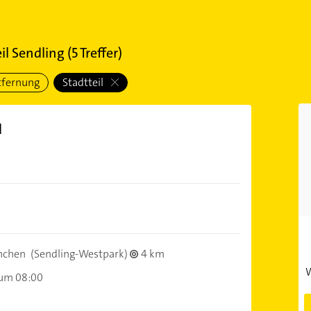
il Sendling
(
5
Treffer)
tfernung
Stadtteil
H
nchen
(Sendling-Westpark)
4 km
W
 um 08:00