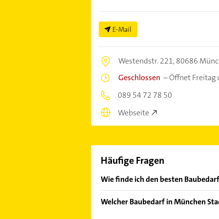
E-Mail
Westendstr. 221,
80686 Münc
Geschlossen
–
Öffnet Freitag
089 54 72 78 50
Webseite
Häufige Fragen
Wie finde ich den besten Baubedarf
Vergleichen Sie alle Anbieter anha
Welcher Baubedarf in München Stad
von den Empfehlungen. Die Sucherg
Bewertungen
sortiert anzeigen lass
Im Anbieter-Bereich finden Sie alle