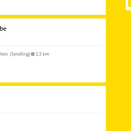
rbe
chen
(Sendling)
1,5 km