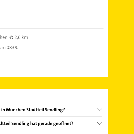
hen
2,6 km
 um 08:00
 in München Stadtteil Sendling?
nd echter Kundenmeinungen und profitieren Sie
tteil Sendling hat gerade geöffnet?
ebnisse können Sie sich einfach nach
en.
Öffnungszeiten
. Bitte beachten Sie, dass diese an