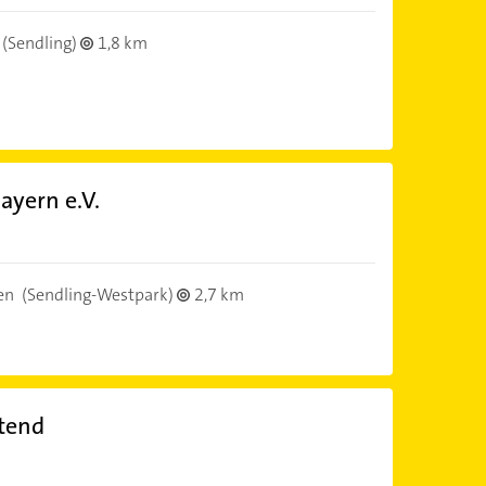
(Sendling)
1,8 km
ayern e.V.
en
(Sendling-Westpark)
2,7 km
tend