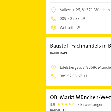
Valleystr. 25,
81371 München
089 7 25 83 29
Webseite
Baustoff-Fachhandels in B
BAUBEDARF
Edelsbergstr. 8,
80686 Münch
089 57 83 67-11
OBI Markt München-Wes
3,9
7 Bewertungen
3.9
BAUSTOFFE