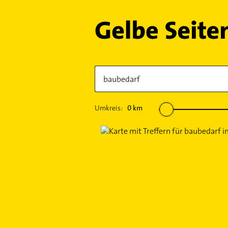
Umkreis:
0
km