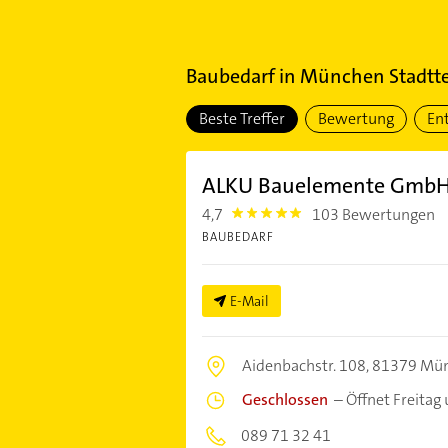
Baubedarf
in
München Stadtte
Beste Treffer
Bewertung
En
ALKU Bauelemente Gmb
4,7
103 Bewertungen
4.7000003
BAUBEDARF
E-Mail
Aidenbachstr. 108,
81379 Mü
Geschlossen
–
Öffnet Freitag
089 71 32 41