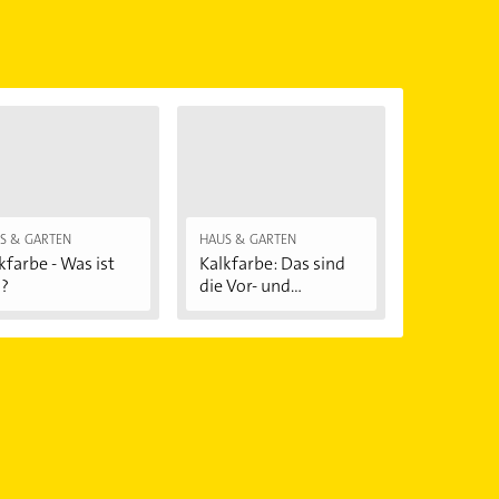
önnen.
S & GARTEN
HAUS & GARTEN
kfarbe - Was ist
Kalkfarbe: Das sind
?
die Vor- und...