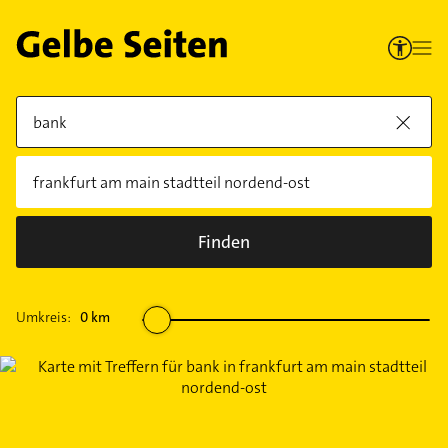
Finden
Umkreis:
0
km