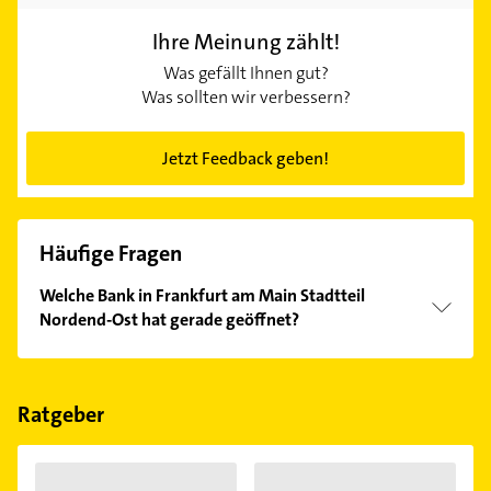
Ihre Meinung zählt!
Was gefällt Ihnen gut?
Was sollten wir verbessern?
Jetzt Feedback geben!
Häufige Fragen
Welche Bank in Frankfurt am Main Stadtteil
Nordend-Ost hat gerade geöffnet?
Im Anbieter-Bereich finden Sie alle
Öffnungszeiten
.
Bitte beachten Sie, dass diese an Sonn- und
Feiertagen abweichen können.
Ratgeber