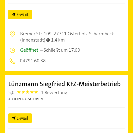
E-Mail
Bremer Str. 109,
27711 Osterholz-Scharmbeck
(Innenstadt)
1,4 km
Geöffnet
–
Schließt um 17:00
04791 60 88
Lünzmann Siegfried KFZ-Meisterbetrieb
5,0
1 Bewertung
5.0
AUTOREPARATUREN
E-Mail