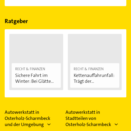
einfach nach
Bewertungen
sortiert anzeigen lassen.
Im Anbieter-Bereich finden Sie alle
Öffnungszeiten
.
Bitte beachten Sie, dass diese an Sonn- und
Feiertagen abweichen können.
Ratgeber
RECHT & FINANZEN
RECHT & FINANZEN
Sichere Fahrt im
Kettenauffahrunfall:
Winter: Bei Glätte...
Trägt der...
Autowerkstatt in
Autowerkstatt in
Osterholz-Scharmbeck
Stadtteilen von
und der Umgebung
Osterholz-Scharmbeck