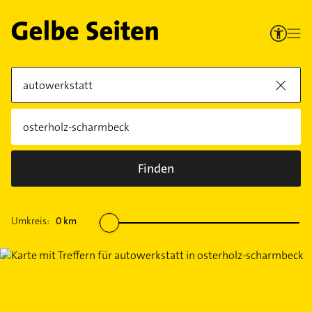
Finden
Umkreis:
0
km