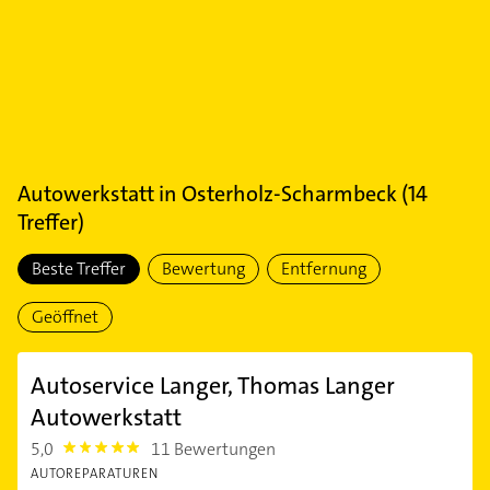
Autowerkstatt
in
Osterholz-Scharmbeck
(
14
Treffer)
Beste Treffer
Bewertung
Entfernung
Geöffnet
Autoservice Langer, Thomas Langer
Autowerkstatt
5,0
11 Bewertungen
5.0
AUTOREPARATUREN