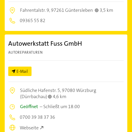
Fahrentalstr. 9,
97261 Güntersleben
3,5 km
09365 55 82
Autowerkstatt Fuss GmbH
AUTOREPARATUREN
E-Mail
Südliche Hafenstr. 5,
97080 Würzburg
(Dürrbachau)
4,6 km
Geöffnet
–
Schließt um 18:00
0700 39 38 37 36
Webseite