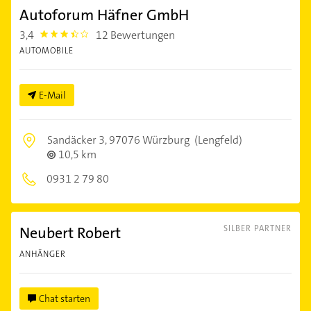
Autoforum Häfner GmbH
3,4
12 Bewertungen
3.4
AUTOMOBILE
E-Mail
Sandäcker 3,
97076 Würzburg
(Lengfeld)
10,5 km
0931 2 79 80
Neubert Robert
SILBER PARTNER
ANHÄNGER
Chat starten