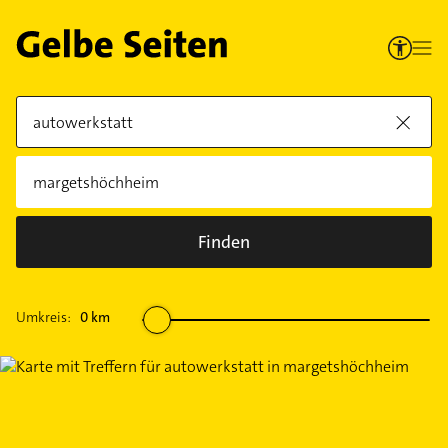
Finden
Umkreis:
0
km