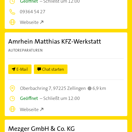
Geöffnet
–
Schließt um 12:00
09364 54 27
Webseite
Amrhein Matthias KFZ-Werkstatt
AUTOREPARATUREN
E-Mail
Chat starten
Oberbachring 7,
97225 Zellingen
6,9 km
Geöffnet
–
Schließt um 12:00
Webseite
Mezger GmbH & Co. KG