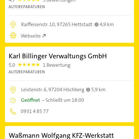
4.7000003
AUTOREPARATUREN
Raiffeisenstr. 10,
97265 Hettstadt
4,9 km
Webseite
Karl Billinger Verwaltungs GmbH
5,0
1 Bewertung
5.0
AUTOREPARATUREN
Leistenstr. 6,
97204 Höchberg
5,9 km
Geöffnet
–
Schließt um 18:00
0931 4 85 77
Waßmann Wolfgang KFZ-Werkstatt