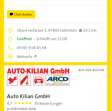
Chat starten
Obere Hofäcker 1,
97840 Hafenlohr
19,3 km
Geöffnet
–
Schließt um 12:00
09391 9 08 85 68
Webseite
AUS DER REGION
Auto Kilian GmbH
4,7
30 Bewertungen
4.7000003
AUTOREPARATUREN