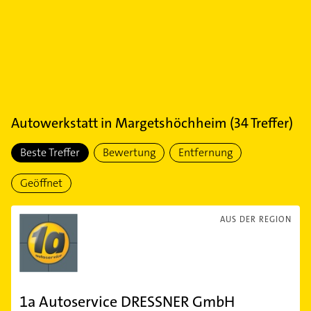
Autowerkstatt
in
Margetshöchheim
(
34
Treffer)
Beste Treffer
Bewertung
Entfernung
Geöffnet
AUS DER REGION
1a Autoservice DRESSNER GmbH