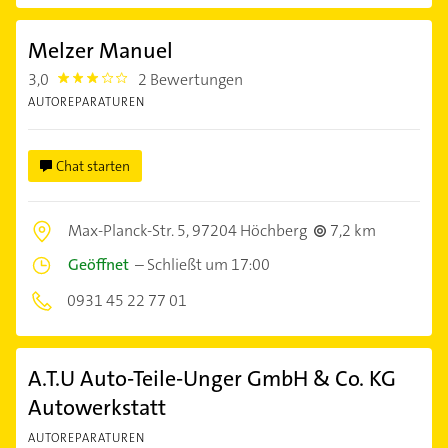
Melzer Manuel
3,0
2 Bewertungen
3.0
AUTOREPARATUREN
Chat starten
Max-Planck-Str. 5,
97204 Höchberg
7,2 km
Geöffnet
–
Schließt um 17:00
0931 45 22 77 01
A.T.U Auto-Teile-Unger GmbH & Co. KG
Autowerkstatt
AUTOREPARATUREN