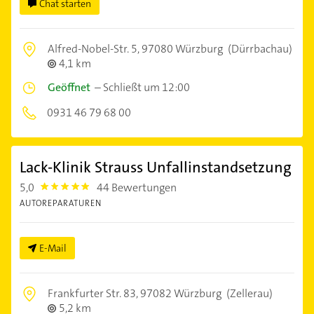
Chat starten
Alfred-Nobel-Str. 5,
97080 Würzburg
(Dürrbachau)
4,1 km
Geöffnet
–
Schließt um 12:00
0931 46 79 68 00
Lack-Klinik Strauss Unfallinstandsetzung
5,0
44 Bewertungen
5.0
AUTOREPARATUREN
E-Mail
Frankfurter Str. 83,
97082 Würzburg
(Zellerau)
5,2 km