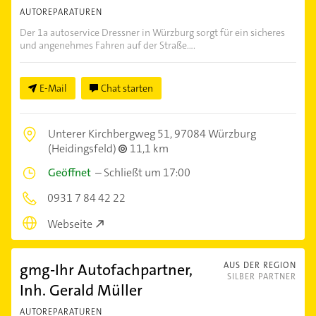
AUTOREPARATUREN
Der 1a autoservice Dressner in Würzburg sorgt für ein sicheres
und angenehmes Fahren auf der Straße....
E-Mail
Chat starten
Unterer Kirchbergweg 51,
97084 Würzburg
(Heidingsfeld)
11,1 km
Geöffnet
–
Schließt um 17:00
0931 7 84 42 22
Webseite
gmg-Ihr Autofachpartner,
AUS DER REGION
SILBER PARTNER
Inh. Gerald Müller
AUTOREPARATUREN