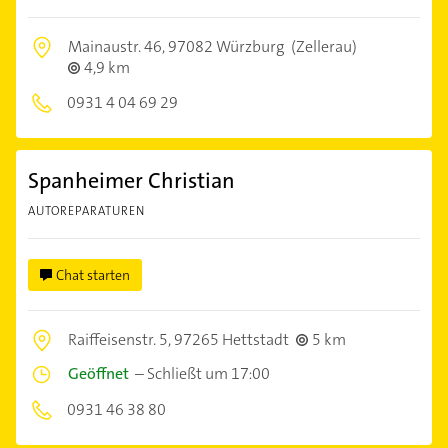
Mainaustr. 46,
97082 Würzburg
(Zellerau)
4,9 km
0931 4 04 69 29
Spanheimer Christian
AUTOREPARATUREN
Chat starten
Raiffeisenstr. 5,
97265 Hettstadt
5 km
Geöffnet
–
Schließt um 17:00
0931 46 38 80