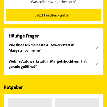
Was sollten wir verbessern?
Jetzt Feedback geben!
Häufige Fragen
Wie finde ich die beste Autowerkstatt in
Margetshöchheim?
Vergleichen Sie alle Anbieter anhand echter
Welche Autowerkstatt in Margetshöchheim hat
Kundenmeinungen und profitieren Sie von den
gerade geöffnet?
Empfehlungen. Die Suchergebnisse können Sie sich
einfach nach
Bewertungen
sortiert anzeigen lassen.
Im Anbieter-Bereich finden Sie alle
Öffnungszeiten
.
Bitte beachten Sie, dass diese an Sonn- und
Feiertagen abweichen können.
Ratgeber