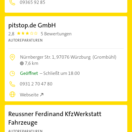
09365 92 85
pitstop.de GmbH
2,8
5 Bewertungen
2.8
AUTOREPARATUREN
Nürnberger Str. 1,
97076 Würzburg
(Grombühl)
7,6 km
Geöffnet
–
Schließt um 18:00
0931 2 70 47 80
Webseite
Reussner Ferdinand KfzWerkstatt
Fahrzeuge
AUTOREPARATUREN