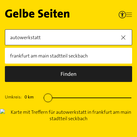
Finden
Umkreis:
0
km