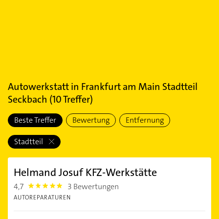
Autowerkstatt
in
Frankfurt am Main Stadtteil
Seckbach
(
10
Treffer)
Beste Treffer
Bewertung
Entfernung
Stadtteil
Helmand Josuf KFZ-Werkstätte
4,7
3 Bewertungen
4.7000003
AUTOREPARATUREN