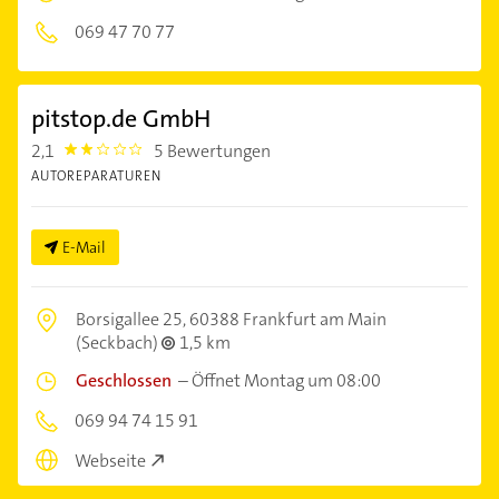
069 47 70 77
pitstop.de GmbH
2,1
5 Bewertungen
2.1000001
AUTOREPARATUREN
E-Mail
Borsigallee 25,
60388 Frankfurt am Main
(Seckbach)
1,5 km
Geschlossen
–
Öffnet Montag um 08:00
069 94 74 15 91
Webseite