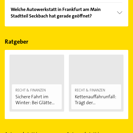
Vergleichen Sie alle Anbieter anhand echter
Welche Autowerkstatt in Frankfurt am Main
Kundenmeinungen und profitieren Sie von den
Stadtteil Seckbach hat gerade geöffnet?
Empfehlungen. Die Suchergebnisse können Sie sich
einfach nach
Bewertungen
sortiert anzeigen lassen.
Im Anbieter-Bereich finden Sie alle
Öffnungszeiten
.
Bitte beachten Sie, dass diese an Sonn- und
Feiertagen abweichen können.
Ratgeber
RECHT & FINANZEN
RECHT & FINANZEN
Sichere Fahrt im
Kettenauffahrunfall:
Winter: Bei Glätte...
Trägt der...