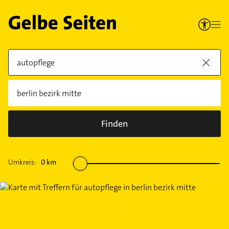
Finden
Umkreis:
0
km