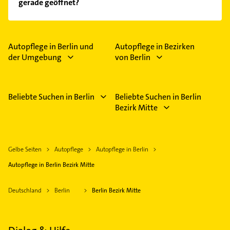
gerade geöffnet?
Im Anbieter-Bereich finden Sie alle
Öffnungszeiten
.
Bitte beachten Sie, dass diese an Sonn- und
Feiertagen abweichen können.
Autopflege in Berlin und
Autopflege in Bezirken
der Umgebung
von Berlin
Beliebte Suchen in Berlin
Beliebte Suchen in Berlin
Bezirk Mitte
Gelbe Seiten
Autopflege
Autopflege in Berlin
Autopflege in Berlin Bezirk Mitte
Deutschland
Berlin
Berlin Bezirk Mitte