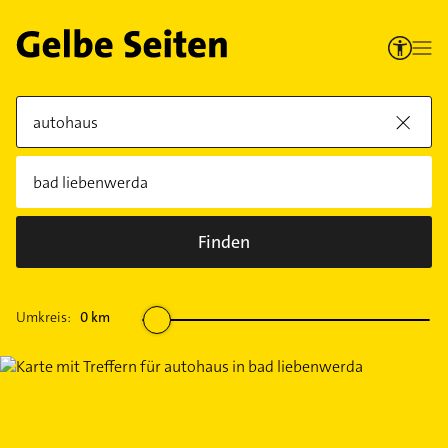
Finden
Umkreis:
0
km