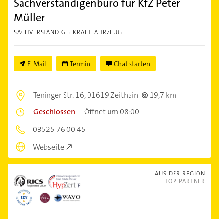
Sachverständigenbüro für KfZ Peter
Müller
SACHVERSTÄNDIGE: KRAFTFAHRZEUGE
E-Mail
Termin
Chat starten
Teninger Str. 16,
01619 Zeithain
19,7 km
Geschlossen
–
Öffnet um 08:00
03525 76 00 45
Webseite
AUS DER REGION
TOP PARTNER