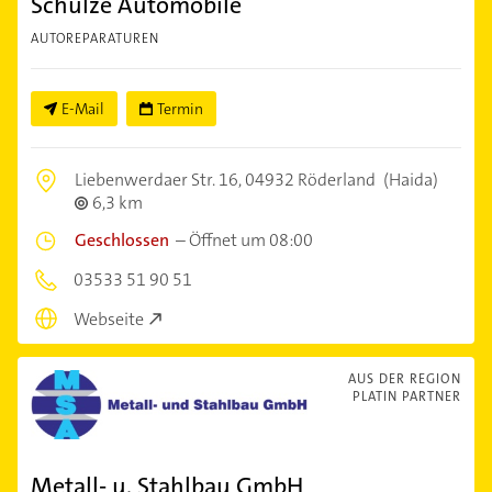
Schulze Automobile
AUTOREPARATUREN
E-Mail
Termin
Liebenwerdaer Str. 16,
04932 Röderland
(Haida)
6,3 km
Geschlossen
–
Öffnet um 08:00
03533 51 90 51
Webseite
AUS DER REGION
PLATIN PARTNER
Metall- u. Stahlbau GmbH