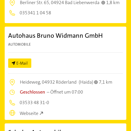
Berliner Str. 65,
04924 Bad Liebenwerda
1,8 km
035341 1 04 58
Autohaus Bruno Widmann GmbH
AUTOMOBILE
E-Mail
Heideweg,
04932 Röderland
(Haida)
7,1 km
Geschlossen
–
Öffnet um 07:00
03533 48 31-0
Webseite