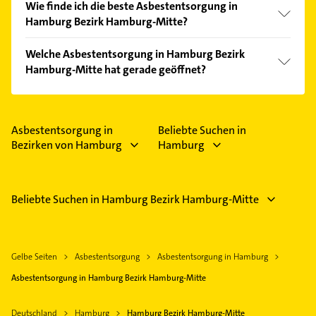
Wie finde ich die beste Asbestentsorgung in
Hamburg Bezirk Hamburg-Mitte?
Vergleichen Sie alle Anbieter anhand echter
Welche Asbestentsorgung in Hamburg Bezirk
Kundenmeinungen und profitieren Sie von den
Hamburg-Mitte hat gerade geöffnet?
Empfehlungen. Die Suchergebnisse können Sie sich
einfach nach
Bewertungen
sortiert anzeigen lassen.
Im Anbieter-Bereich finden Sie alle
Öffnungszeiten
.
Bitte beachten Sie, dass diese an Sonn- und
Feiertagen abweichen können.
Asbestentsorgung in
Beliebte Suchen in
Bezirken von Hamburg
Hamburg
Beliebte Suchen in Hamburg Bezirk Hamburg-Mitte
Gelbe Seiten
Asbestentsorgung
Asbestentsorgung in Hamburg
Asbestentsorgung in Hamburg Bezirk Hamburg-Mitte
Deutschland
Hamburg
Hamburg Bezirk Hamburg-Mitte