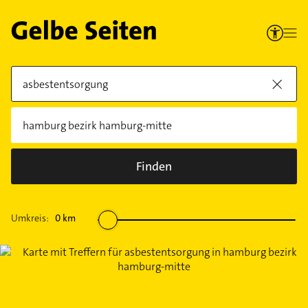
Finden
Umkreis:
0
km