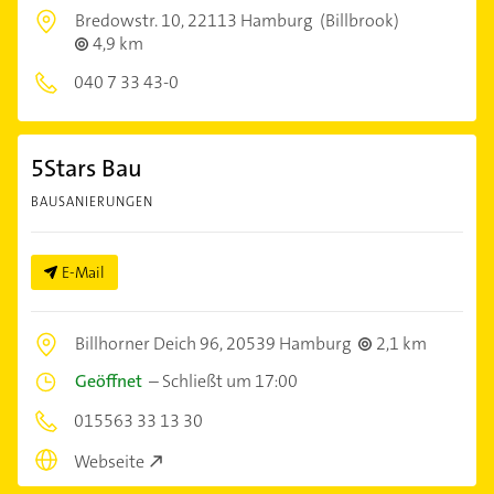
Bredowstr. 10,
22113 Hamburg
(Billbrook)
4,9 km
040 7 33 43-0
5Stars Bau
BAUSANIERUNGEN
E-Mail
Billhorner Deich 96,
20539 Hamburg
2,1 km
Geöffnet
–
Schließt um 17:00
015563 33 13 30
Webseite