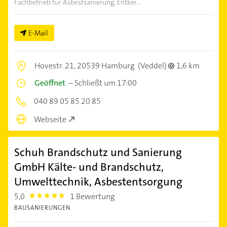
Fachbetrieb für Asbestsanierung, Entker...
E-Mail
Hovestr. 21,
20539 Hamburg
(Veddel)
1,6 km
Geöffnet
–
Schließt um 17:00
040 89 05 85 20 85
Webseite
Schuh Brandschutz und Sanierung
GmbH Kälte- und Brandschutz,
Umwelttechnik, Asbestentsorgung
5,0
1 Bewertung
5.0
BAUSANIERUNGEN