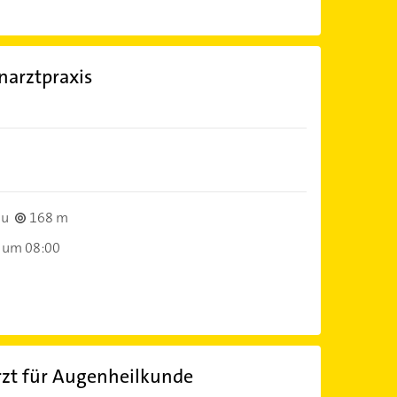
narztpraxis
)
au
168 m
 um 08:00
arzt für Augenheilkunde