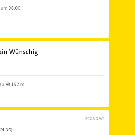
 um 08:00
izin Wünschig
)
au
192 m
ECONOMY
LDUNG)