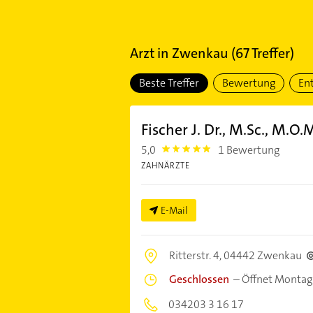
Arzt
in
Zwenkau
(
67
Treffer)
Beste Treffer
Bewertung
En
Fischer J. Dr., M.Sc., M.O.
5,0
1 Bewertung
5.0
ZAHNÄRZTE
E-Mail
Ritterstr. 4,
04442 Zwenkau
Geschlossen
–
Öffnet Montag
034203 3 16 17