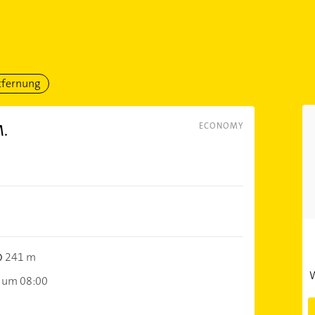
tfernung
M.
ECONOMY
241 m
W
 um 08:00