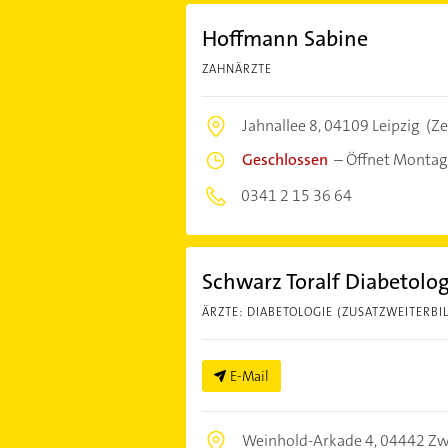
Hoffmann Sabine
ZAHNÄRZTE
Jahnallee 8,
04109 Leipzig
(Z
Geschlossen
–
Öffnet Montag
0341 2 15 36 64
Schwarz Toralf Diabetolo
ÄRZTE: DIABETOLOGIE (ZUSATZWEITERBI
E-Mail
Weinhold-Arkade 4,
04442 Z