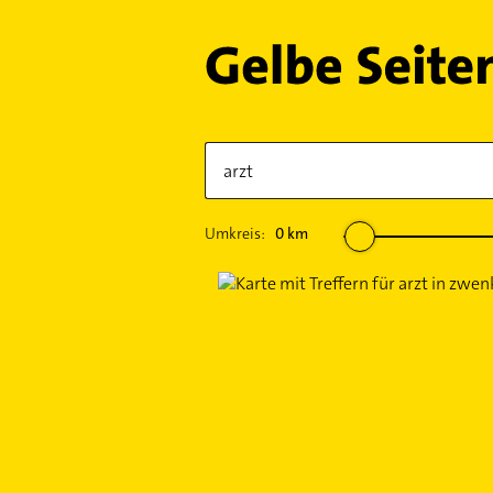
Umkreis:
0
km