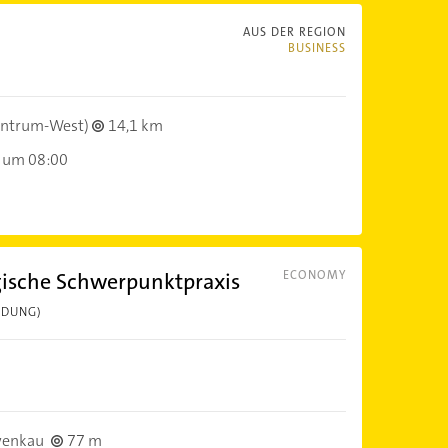
AUS DER REGION
BUSINESS
entrum-West)
14,1 km
 um 08:00
gische Schwerpunktpraxis
ECONOMY
LDUNG)
wenkau
77 m