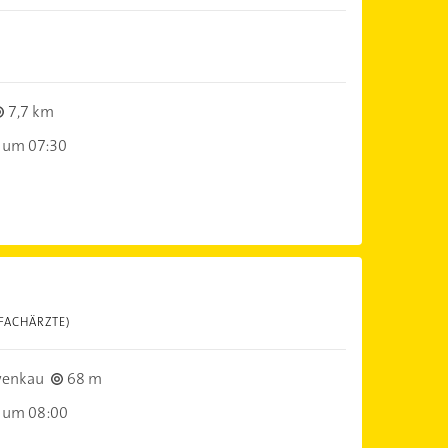
7,7 km
 um 07:30
FACHÄRZTE)
wenkau
68 m
 um 08:00