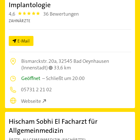
Implantologie
4,6
36 Bewertungen
4.6
ZAHNÄRZTE
E-Mail
Bismarckstr. 20a,
32545 Bad Oeynhausen
(Innenstadt)
33,6 km
Geöffnet
–
Schließt um 20:00
05731 2 21 02
Webseite
Hischam Sobhi El Facharzt für
Allgemeinmedizin
ÄRZTE: ALLGEMEINMEDIZIN (FACHÄRZTE)