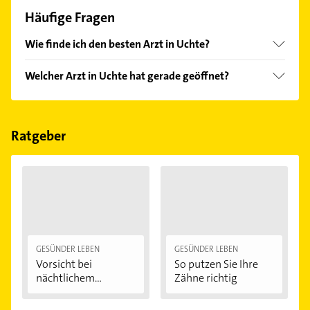
Häufige Fragen
Wie finde ich den besten Arzt in Uchte?
Vergleichen Sie alle Anbieter anhand echter
Welcher Arzt in Uchte hat gerade geöffnet?
Kundenmeinungen und profitieren Sie von den
Empfehlungen. Die Suchergebnisse können Sie sich
Im Anbieter-Bereich finden Sie alle
Öffnungszeiten
.
einfach nach
Bewertungen
sortiert anzeigen lassen.
Bitte beachten Sie, dass diese an Sonn- und
Feiertagen abweichen können.
Ratgeber
GESÜNDER LEBEN
GESÜNDER LEBEN
Vorsicht bei
So putzen Sie Ihre
nächtlichem
Zähne richtig
Zähneknirschen:...