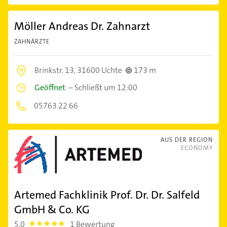
Möller Andreas Dr. Zahnarzt
ZAHNÄRZTE
Brinkstr. 13,
31600 Uchte
173 m
Geöffnet
–
Schließt um 12:00
05763 22 66
AUS DER REGION
ECONOMY
Artemed Fachklinik Prof. Dr. Dr. Salfeld
GmbH & Co. KG
5,0
1 Bewertung
5.0