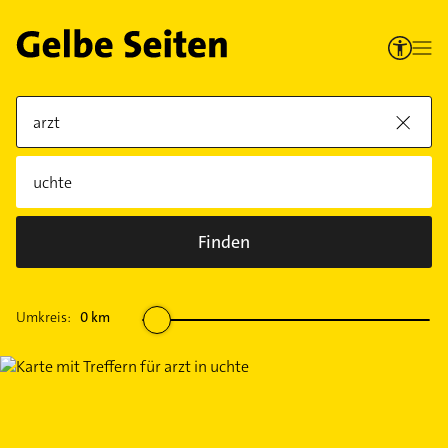
Finden
Umkreis:
0
km