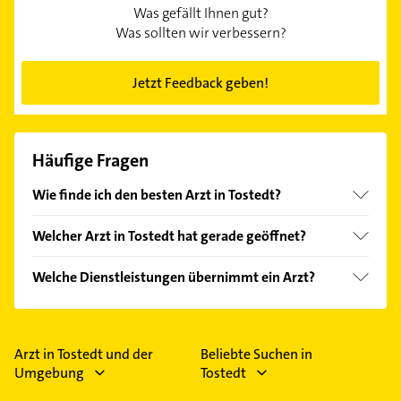
Was gefällt Ihnen gut?
Was sollten wir verbessern?
Jetzt Feedback geben!
Häufige Fragen
Wie finde ich den besten Arzt in Tostedt?
Vergleichen Sie alle Anbieter anhand echter
Welcher Arzt in Tostedt hat gerade geöffnet?
Kundenmeinungen und profitieren Sie von den
Empfehlungen. Die Suchergebnisse können Sie sich
Im Anbieter-Bereich finden Sie alle
Öffnungszeiten
.
Welche Dienstleistungen übernimmt ein Arzt?
einfach nach
Bewertungen
sortiert anzeigen lassen.
Bitte beachten Sie, dass diese an Sonn- und
Feiertagen abweichen können.
Folgende Leistungen werden angeboten: Blutbild,
Blutdruckmessung, Bluthochdruck,
Blutzuckerbestimmung und Diagnostik.
Arzt in Tostedt und der
Beliebte Suchen in
Umgebung
Tostedt