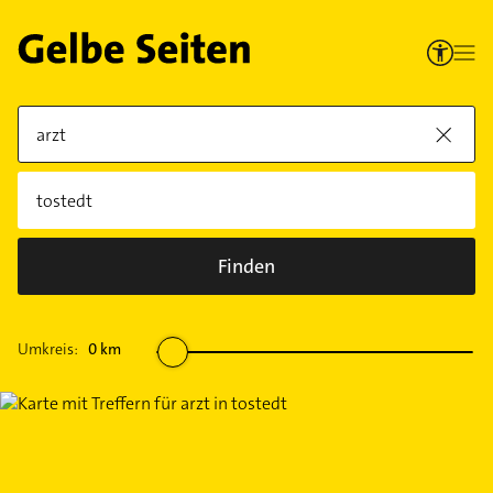
Finden
Umkreis:
0
km