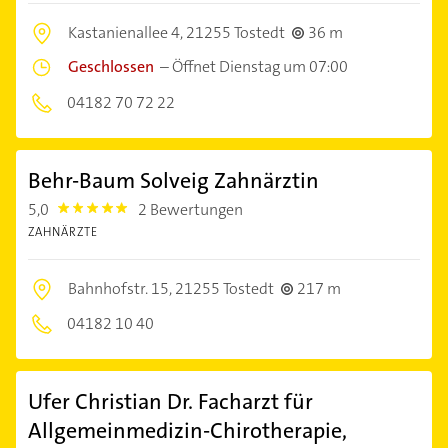
Kastanienallee 4,
21255 Tostedt
36 m
Geschlossen
–
Öffnet Dienstag um 07:00
04182 70 72 22
Behr-Baum Solveig Zahnärztin
5,0
2 Bewertungen
5.0
ZAHNÄRZTE
Bahnhofstr. 15,
21255 Tostedt
217 m
04182 10 40
Ufer Christian Dr. Facharzt für
Allgemeinmedizin-Chirotherapie,