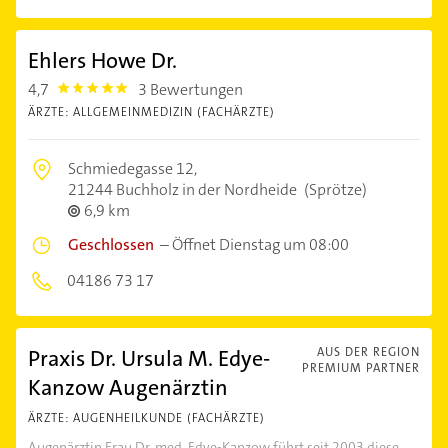
Ehlers Howe Dr.
4,7
3 Bewertungen
4.7000003
ÄRZTE: ALLGEMEINMEDIZIN (FACHÄRZTE)
Schmiedegasse 12,
21244 Buchholz in der Nordheide
(Sprötze)
6,9 km
Geschlossen
–
Öffnet Dienstag um 08:00
04186 73 17
Praxis Dr. Ursula M. Edye-
AUS DER REGION
PREMIUM PARTNER
Kanzow Augenärztin
ÄRZTE: AUGENHEILKUNDE (FACHÄRZTE)
Augenärztin Frau Dr. med. Edye-Kanzow führt seit 2003 diese