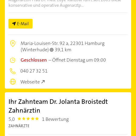
konservative und operative Augenarztp...
E-Mail
Maria-Louisen-Str. 92 a,
22301 Hamburg
(Winterhude)
39,1 km
Geschlossen
–
Öffnet Dienstag um 09:00
040 27 32 51
Webseite
Ihr Zahnteam Dr. Jolanta Broistedt
Zahnärztin
5,0
1 Bewertung
5.0
ZAHNÄRZTE