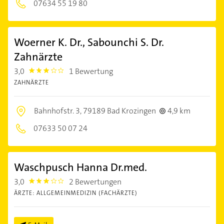
07634 55 19 80
Woerner K. Dr., Sabounchi S. Dr.
Zahnärzte
3,0
1 Bewertung
3.0
ZAHNÄRZTE
Bahnhofstr. 3,
79189 Bad Krozingen
4,9 km
07633 50 07 24
Waschpusch Hanna Dr.med.
3,0
2 Bewertungen
3.0
ÄRZTE: ALLGEMEINMEDIZIN (FACHÄRZTE)