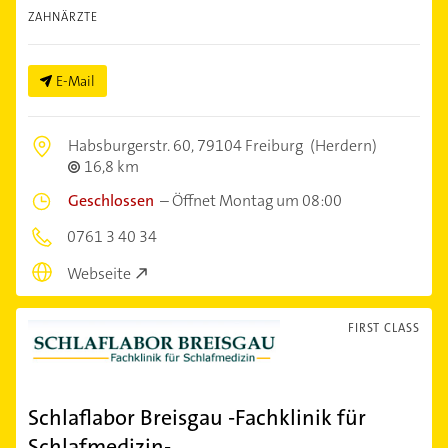
ZAHNÄRZTE
E-Mail
Habsburgerstr. 60,
79104 Freiburg
(Herdern)
16,8 km
Geschlossen
–
Öffnet Montag um 08:00
0761 3 40 34
Webseite
FIRST CLASS
Schlaflabor Breisgau -Fachklinik für
Schlafmedizin-