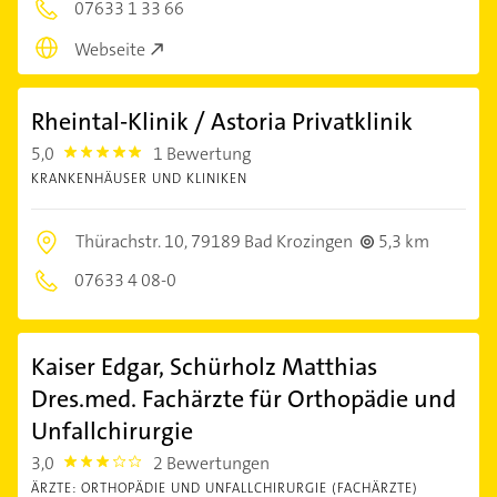
07633 1 33 66
Webseite
Rheintal-Klinik / Astoria Privatklinik
5,0
1 Bewertung
5.0
KRANKENHÄUSER UND KLINIKEN
Thürachstr. 10,
79189 Bad Krozingen
5,3 km
07633 4 08-0
Kaiser Edgar, Schürholz Matthias
Dres.med. Fachärzte für Orthopädie und
Unfallchirurgie
3,0
2 Bewertungen
3.0
ÄRZTE: ORTHOPÄDIE UND UNFALLCHIRURGIE (FACHÄRZTE)