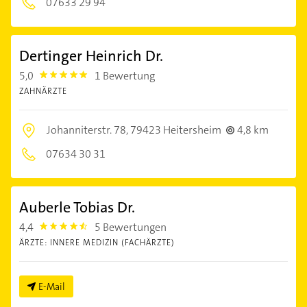
07633 29 94
Dertinger Heinrich Dr.
5,0
1 Bewertung
5.0
ZAHNÄRZTE
Johanniterstr. 78,
79423 Heitersheim
4,8 km
07634 30 31
Auberle Tobias Dr.
4,4
5 Bewertungen
4.4
ÄRZTE: INNERE MEDIZIN (FACHÄRZTE)
E-Mail