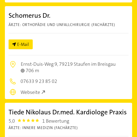
Schomerus Dr.
ÄRZTE: ORTHOPÄDIE UND UNFALLCHIRURGIE (FACHÄRZTE)
E-Mail
Ernst-Duis-Weg 9,
79219 Staufen im Breisgau
706 m
07633 9 23 85 02
Webseite
Tiede Nikolaus Dr.med. Kardiologe Praxis
5,0
1 Bewertung
5.0
ÄRZTE: INNERE MEDIZIN (FACHÄRZTE)