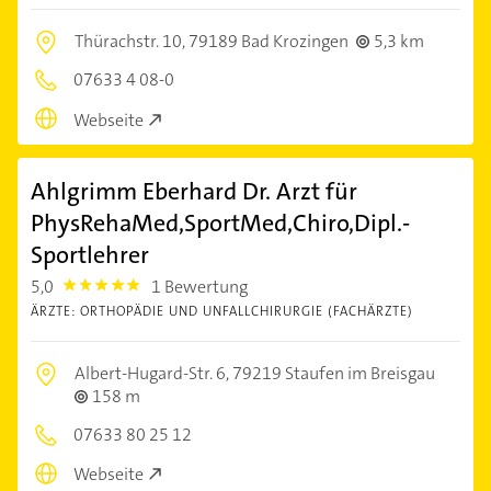
Thürachstr. 10,
79189 Bad Krozingen
5,3 km
07633 4 08-0
Webseite
Ahlgrimm Eberhard Dr. Arzt für
PhysRehaMed,SportMed,Chiro,Dipl.-
Sportlehrer
5,0
1 Bewertung
5.0
ÄRZTE: ORTHOPÄDIE UND UNFALLCHIRURGIE (FACHÄRZTE)
Albert-Hugard-Str. 6,
79219 Staufen im Breisgau
158 m
07633 80 25 12
Webseite