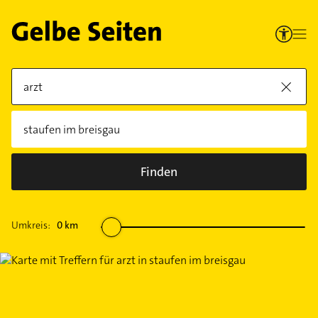
Finden
Umkreis:
0
km