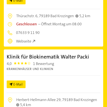
E-Mail
Thürachstr. 6,
79189 Bad Krozingen
5,2 km
Geschlossen
–
Öffnet Montag um 08:00
07633 9 11 90
Webseite
Klinik für Biokinematik Walter Packi
4,0
1 Bewertung
4.0
KRANKENHÄUSER UND KLINIKEN
E-Mail
Herbert-Hellmann-Allee 29,
79189 Bad Krozingen
5,4 km