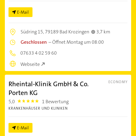
E-Mail
Südring 15,
79189 Bad Krozingen
3,7 km
Geschlossen
–
Öffnet Montag um 08:00
07633 4 02 59 60
Webseite
Rheintal-Klinik GmbH & Co.
ECONOMY
Porten KG
5,0
1 Bewertung
5.0
KRANKENHÄUSER UND KLINIKEN
E-Mail