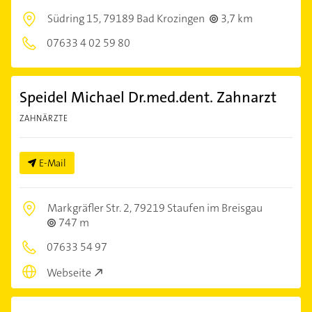
Südring 15,
79189 Bad Krozingen
3,7 km
07633 4 02 59 80
Speidel Michael Dr.med.dent. Zahnarzt
ZAHNÄRZTE
E-Mail
Markgräfler Str. 2,
79219 Staufen im Breisgau
747 m
07633 54 97
Webseite