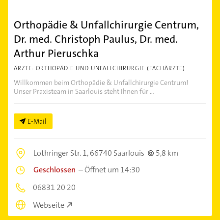
Orthopädie & Unfallchirurgie Centrum,
Dr. med. Christoph Paulus, Dr. med.
Arthur Pieruschka
ÄRZTE: ORTHOPÄDIE UND UNFALLCHIRURGIE (FACHÄRZTE)
Willkommen beim Orthopädie & Unfallchirurgie Centrum!
Unser Praxisteam in Saarlouis steht Ihnen für ...
E-Mail
Lothringer Str. 1,
66740 Saarlouis
5,8 km
Geschlossen
–
Öffnet um 14:30
06831 20 20
Webseite