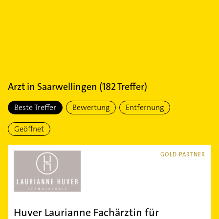
Arzt
in
Saarwellingen
(
182
Treffer)
Beste Treffer
Bewertung
Entfernung
Geöffnet
GOLD PARTNER
Huver Laurianne Fachärztin für