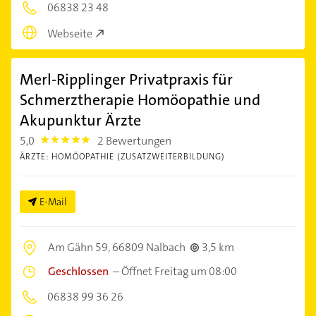
06838 23 48
Webseite
Merl-Ripplinger Privatpraxis für
Schmerztherapie Homöopathie und
Akupunktur Ärzte
5,0
2 Bewertungen
5.0
ÄRZTE: HOMÖOPATHIE (ZUSATZWEITERBILDUNG)
E-Mail
Am Gähn 59,
66809 Nalbach
3,5 km
Geschlossen
–
Öffnet Freitag um 08:00
06838 99 36 26