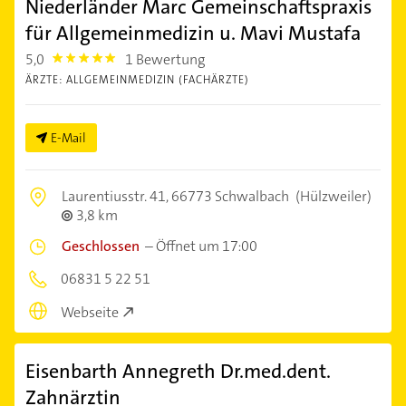
Niederländer Marc Gemeinschaftspraxis
für Allgemeinmedizin u. Mavi Mustafa
5,0
1 Bewertung
5.0
ÄRZTE: ALLGEMEINMEDIZIN (FACHÄRZTE)
E-Mail
Laurentiusstr. 41,
66773 Schwalbach
(Hülzweiler)
3,8 km
Geschlossen
–
Öffnet um 17:00
06831 5 22 51
Webseite
Eisenbarth Annegreth Dr.med.dent.
Zahnärztin