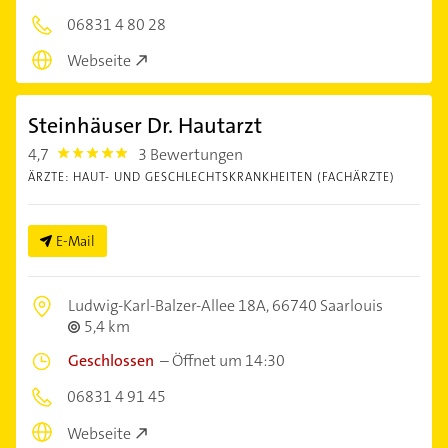
06831 4 80 28
Webseite
Steinhäuser Dr. Hautarzt
4,7
3 Bewertungen
4.7000003
ÄRZTE: HAUT- UND GESCHLECHTSKRANKHEITEN (FACHÄRZTE)
E-Mail
Ludwig-Karl-Balzer-Allee 18A,
66740 Saarlouis
5,4 km
Geschlossen
–
Öffnet um 14:30
06831 4 91 45
Webseite