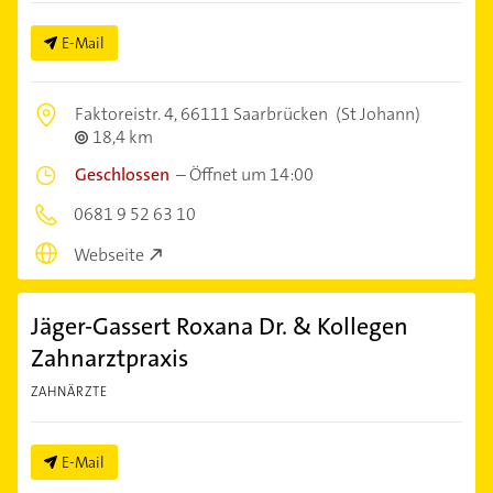
E-Mail
Faktoreistr. 4,
66111 Saarbrücken
(St Johann)
18,4 km
Geschlossen
–
Öffnet um 14:00
0681 9 52 63 10
Webseite
Jäger-Gassert Roxana Dr. & Kollegen
Zahnarztpraxis
ZAHNÄRZTE
E-Mail