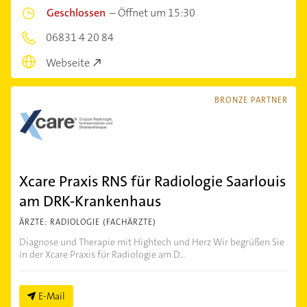
Geschlossen
–
Öffnet um 15:30
06831 4 20 84
Webseite
BRONZE PARTNER
Xcare Praxis RNS für Radiologie Saarlouis
am DRK-Krankenhaus
ÄRZTE: RADIOLOGIE (FACHÄRZTE)
Diagnose und Therapie mit Hightech und Herz Wir begrüßen Sie
in der Xcare Praxis für Radiologie am D...
E-Mail