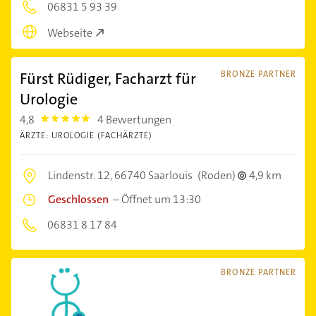
06831 5 93 39
Webseite
Fürst Rüdiger, Facharzt für
BRONZE PARTNER
Urologie
4,8
4 Bewertungen
4.8
ÄRZTE: UROLOGIE (FACHÄRZTE)
Lindenstr. 12,
66740 Saarlouis
(Roden)
4,9 km
Geschlossen
–
Öffnet um 13:30
06831 8 17 84
BRONZE PARTNER