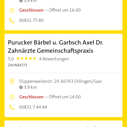
3,9 km
Geschlossen
–
Öffnet um 16:00
06831 75 80
Purucker Bärbel u. Garbsch Axel Dr.
Zahnärzte Gemeinschaftspraxis
5,0
4 Bewertungen
5.0
ZAHNÄRZTE
Düppenweilerstr. 29,
66763 Dillingen/Saar
3,9 km
Geschlossen
–
Öffnet um 14:00
06831 7 44 44