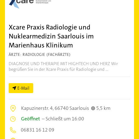
Xcare Praxis Radiologie und
Nuklearmedizin Saarlouis im
Marienhaus Klinikum
ÄRZTE: RADIOLOGIE (FACHÄRZTE)
DIAGNOSE UND THERAPIE MIT HIGHTECH UND HERZ Wir
begrüßen Sie in der Xcare Praxis für Radiologie und ...
E-Mail
Kapuzinerstr. 4,
66740 Saarlouis
5,5 km
Geöffnet
–
Schließt um 16:00
06831 16 12 09