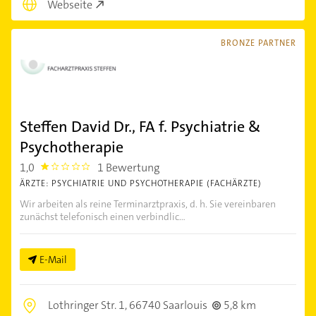
Webseite
BRONZE PARTNER
Steffen David Dr., FA f. Psychiatrie &
Psychotherapie
1,0
1 Bewertung
1.0
ÄRZTE: PSYCHIATRIE UND PSYCHOTHERAPIE (FACHÄRZTE)
Wir arbeiten als reine Terminarztpraxis, d. h. Sie vereinbaren
zunächst telefonisch einen verbindlic...
E-Mail
Lothringer Str. 1,
66740 Saarlouis
5,8 km