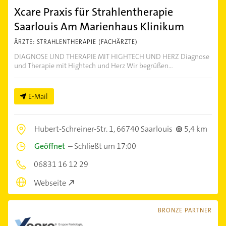
Xcare Praxis für Strahlentherapie
Saarlouis Am Marienhaus Klinikum
ÄRZTE: STRAHLENTHERAPIE (FACHÄRZTE)
DIAGNOSE UND THERAPIE MIT HIGHTECH UND HERZ Diagnose
und Therapie mit Hightech und Herz Wir begrüßen...
E-Mail
Hubert-Schreiner-Str. 1,
66740 Saarlouis
5,4 km
Geöffnet
–
Schließt um 17:00
06831 16 12 29
Webseite
BRONZE PARTNER