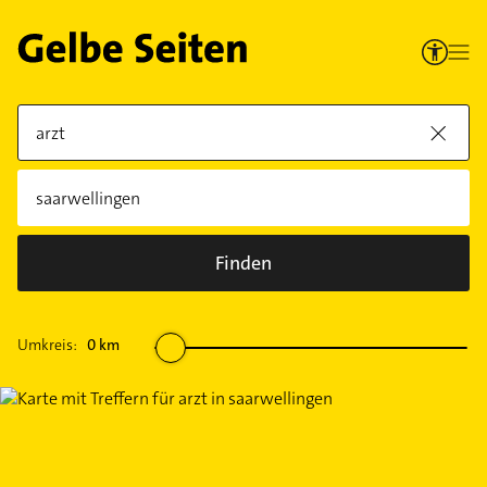
Finden
Umkreis:
0
km