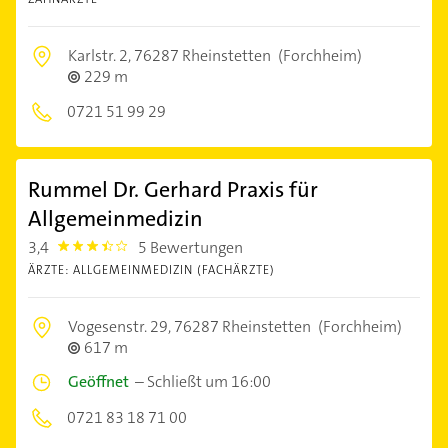
Karlstr. 2,
76287 Rheinstetten
(Forchheim)
229 m
0721 51 99 29
Rummel Dr. Gerhard Praxis für
Allgemeinmedizin
3,4
5 Bewertungen
3.4
ÄRZTE: ALLGEMEINMEDIZIN (FACHÄRZTE)
Vogesenstr. 29,
76287 Rheinstetten
(Forchheim)
617 m
Geöffnet
–
Schließt um 16:00
0721 83 18 71 00