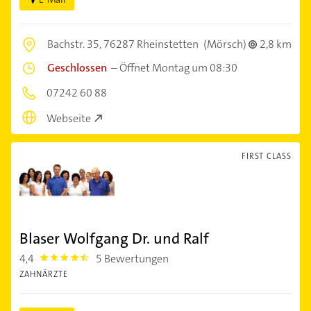
Bachstr. 35,
76287 Rheinstetten
(Mörsch)
2,8 km
Geschlossen
–
Öffnet Montag um 08:30
07242 60 88
Webseite
FIRST CLASS
Blaser Wolfgang Dr. und Ralf
4,4
5 Bewertungen
4.4
ZAHNÄRZTE