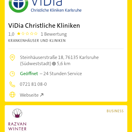
ViDia Christliche Kliniken
1,0
1 Bewertung
1.0
KRANKENHÄUSER UND KLINIKEN
Steinhäuserstraße 18,
76135 Karlsruhe
(Südweststadt)
5,6 km
Geöffnet
–
24 Stunden Service
0721 81 08-0
Webseite
BUSINESS