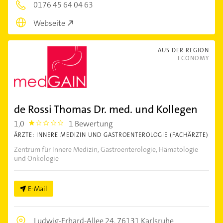
0176 45 64 04 63
Webseite
AUS DER REGION
ECONOMY
de Rossi Thomas Dr. med. und Kollegen
1,0
1 Bewertung
1.0
ÄRZTE: INNERE MEDIZIN UND GASTROENTEROLOGIE (FACHÄRZTE)
Zentrum für Innere Medizin, Gastroenterologie, Hämatologie
und Onkologie
E-Mail
Ludwig-Erhard-Allee 24,
76131 Karlsruhe