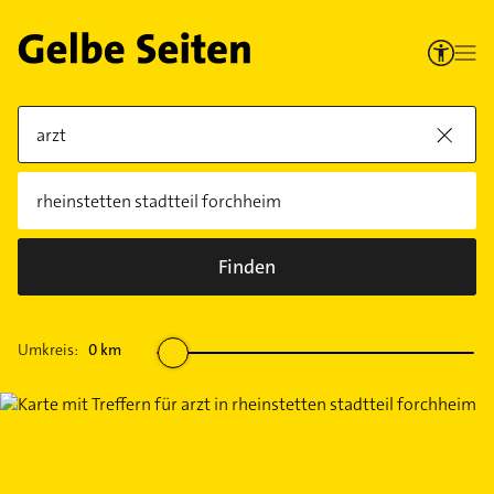
Finden
Umkreis:
0
km