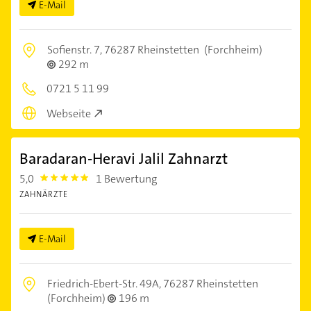
E-Mail
Sofienstr. 7,
76287 Rheinstetten
(Forchheim)
292 m
0721 5 11 99
Webseite
Baradaran-Heravi Jalil Zahnarzt
5,0
1 Bewertung
5.0
ZAHNÄRZTE
E-Mail
Friedrich-Ebert-Str. 49A,
76287 Rheinstetten
(Forchheim)
196 m