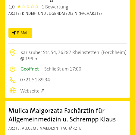
1,0
1 Bewertung
1.0
ÄRZTE: KINDER- UND JUGENDMEDIZIN (FACHÄRZTE)
E-Mail
Karlsruher Str. 54,
76287 Rheinstetten
(Forchheim)
199 m
Geöffnet
–
Schließt um 17:00
0721 51 89 34
Webseite
Mulica Malgorzata Fachärztin für
Allgemeinmedizin u. Schrempp Klaus
ÄRZTE: ALLGEMEINMEDIZIN (FACHÄRZTE)