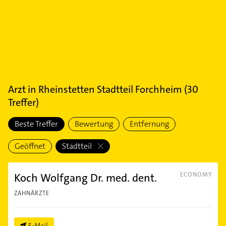
Arzt
in
Rheinstetten Stadtteil Forchheim
(
30
Treffer)
Beste Treffer
Bewertung
Entfernung
Geöffnet
Stadtteil
Koch Wolfgang Dr. med. dent.
ECONOMY
ZAHNÄRZTE
E-Mail