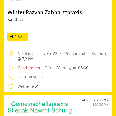
Winter Razvan Zahnarztpraxis
ZAHNÄRZTE
E-Mail
Nikolaus-Lenau-Str. 22,
76199 Karlsruhe
(Rüppurr)
7,2 km
Geschlossen
–
Öffnet Montag um 08:00
0721 88 58 85
Webseite
AUS DER REGION
ECONOMY