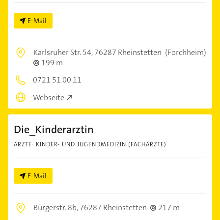
E-Mail
Karlsruher Str. 54,
76287 Rheinstetten
(Forchheim)
199 m
0721 51 00 11
Webseite
Die_Kinderarztin
ÄRZTE: KINDER- UND JUGENDMEDIZIN (FACHÄRZTE)
E-Mail
Bürgerstr. 8b,
76287 Rheinstetten
217 m