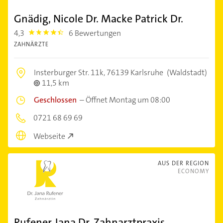
Gnädig, Nicole Dr. Macke Patrick Dr.
4,3
6 Bewertungen
4.3
ZAHNÄRZTE
Insterburger Str. 11k,
76139 Karlsruhe
(Waldstadt)
11,5 km
Geschlossen
–
Öffnet Montag um 08:00
0721 68 69 69
Webseite
AUS DER REGION
ECONOMY
Rufener Jana Dr. Zahnarztpraxis