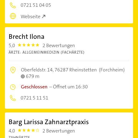
0721 51 04 05
Webseite
Brecht Ilona
5,0
2 Bewertungen
5.0
ÄRZTE: ALLGEMEINMEDIZIN (FACHÄRZTE)
Oberfeldstr. 14,
76287 Rheinstetten
(Forchheim)
679 m
Geschlossen
–
Öffnet um 16:30
0721 5 11 51
Barg Larissa Zahnarztpraxis
4,0
2 Bewertungen
4.0
ZAHNÄRZTE