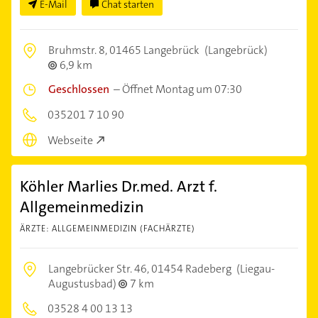
E-Mail
Chat starten
Bruhmstr. 8,
01465 Langebrück
(Langebrück)
6,9 km
Geschlossen
–
Öffnet Montag um 07:30
035201 7 10 90
Webseite
Köhler Marlies Dr.med. Arzt f.
Allgemeinmedizin
ÄRZTE: ALLGEMEINMEDIZIN (FACHÄRZTE)
Langebrücker Str. 46,
01454 Radeberg
(Liegau-
Augustusbad)
7 km
03528 4 00 13 13