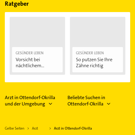
Feiertagen abweichen können.
Ratgeber
GESÜNDER LEBEN
GESÜNDER LEBEN
Vorsicht bei
So putzen Sie Ihre
nächtlichem
Zähne richtig
Zähneknirschen:...
Arzt in Ottendorf-Okrilla
Beliebte Suchen in
und der Umgebung
Ottendorf-Okrilla
Gelbe Seiten
Arzt
Arzt in Ottendorf-Okrilla