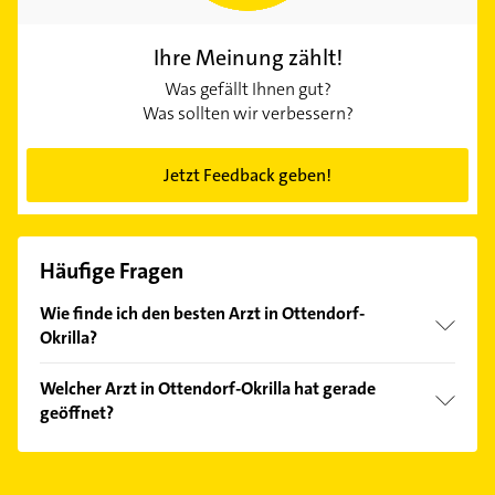
Ihre Meinung zählt!
Was gefällt Ihnen gut?
Was sollten wir verbessern?
Jetzt Feedback geben!
Häufige Fragen
Wie finde ich den besten Arzt in Ottendorf-
Okrilla?
Vergleichen Sie alle Anbieter anhand echter
Welcher Arzt in Ottendorf-Okrilla hat gerade
Kundenmeinungen und profitieren Sie von den
geöffnet?
Empfehlungen. Die Suchergebnisse können Sie sich
einfach nach
Bewertungen
sortiert anzeigen lassen.
Im Anbieter-Bereich finden Sie alle
Öffnungszeiten
.
Bitte beachten Sie, dass diese an Sonn- und