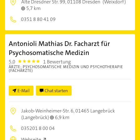
Alte Dresdner Str. 99,
01108 Dresden
(Weixdorf)
5,7 km
0351 8 80 41 09
Antonioli Mathias Dr. Facharzt für
Psychosomatische Medizin
5,0
1 Bewertung
5.0
ÄRZTE: PSYCHOSOMATISCHE MEDIZIN UND PSYCHOTHERAPIE
(FACHÄRZTE)
E-Mail
Chat starten
Jakob-Weinheimer-Str. 6,
01465 Langebrück
(Langebrück)
6,9 km
035201 8 00 04
Webseite