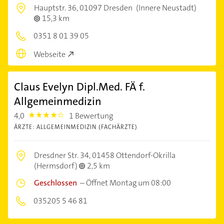
Hauptstr. 36,
01097 Dresden
(Innere Neustadt)
15,3 km
0351 8 01 39 05
Webseite
Claus Evelyn Dipl.Med. FÄ f.
Allgemeinmedizin
4,0
1 Bewertung
4.0
ÄRZTE: ALLGEMEINMEDIZIN (FACHÄRZTE)
Dresdner Str. 34,
01458 Ottendorf-Okrilla
(Hermsdorf)
2,5 km
Geschlossen
–
Öffnet Montag um 08:00
035205 5 46 81