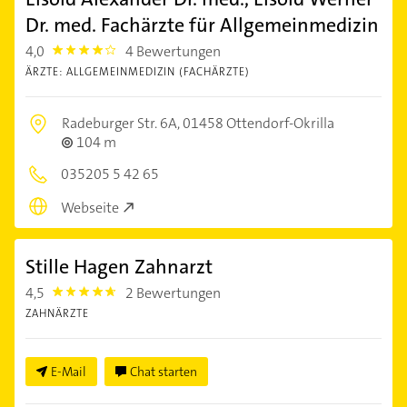
Dr. med. Fachärzte für Allgemeinmedizin
4,0
4 Bewertungen
4.0
ÄRZTE: ALLGEMEINMEDIZIN (FACHÄRZTE)
Radeburger Str. 6A,
01458 Ottendorf-Okrilla
104 m
035205 5 42 65
Webseite
Stille Hagen Zahnarzt
4,5
2 Bewertungen
4.5
ZAHNÄRZTE
E-Mail
Chat starten