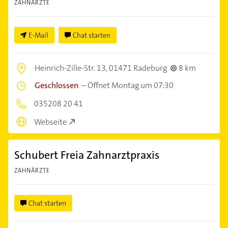
ZAHNÄRZTE
E-Mail
Chat starten
Heinrich-Zille-Str. 13,
01471 Radeburg
8 km
Geschlossen
–
Öffnet Montag um 07:30
035208 20 41
Webseite
Schubert Freia Zahnarztpraxis
ZAHNÄRZTE
Chat starten