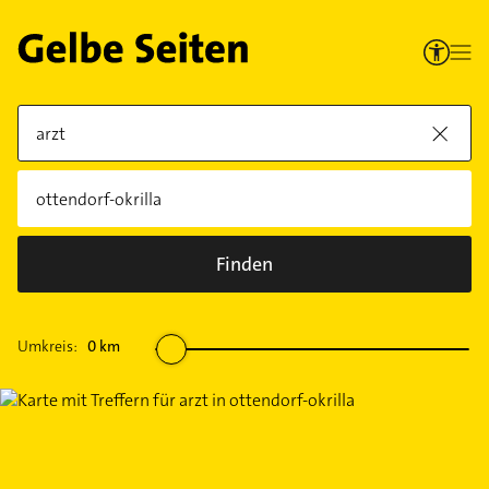
Finden
Umkreis:
0
km