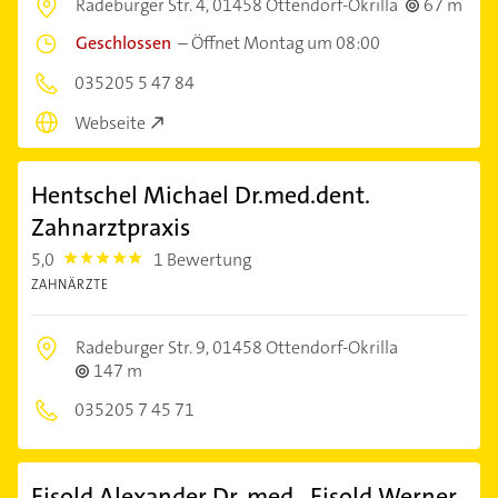
Radeburger Str. 4,
01458 Ottendorf-Okrilla
67 m
Geschlossen
–
Öffnet Montag um 08:00
035205 5 47 84
Webseite
Hentschel Michael Dr.med.dent.
Zahnarztpraxis
5,0
1 Bewertung
5.0
ZAHNÄRZTE
Radeburger Str. 9,
01458 Ottendorf-Okrilla
147 m
035205 7 45 71
Eisold Alexander Dr. med., Eisold Werner