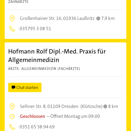
ZAHNÄRZTE
Großenhainer Str. 16,
01936 Laußnitz
7,9 km
035795 3 08 51
Hofmann Rolf Dipl.-Med. Praxis für
Allgemeinmedizin
ÄRZTE: ALLGEMEINMEDIZIN (FACHÄRZTE)
Chat starten
Selliner Str. 8,
01109 Dresden
(Klotzsche)
8 km
Geschlossen
–
Öffnet Montag um 09:00
0351 65 38 94 69