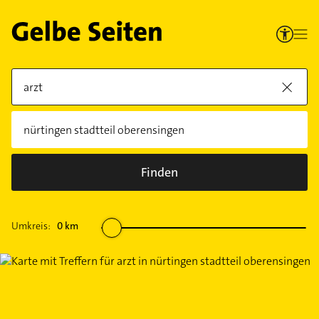
Finden
Umkreis:
0
km