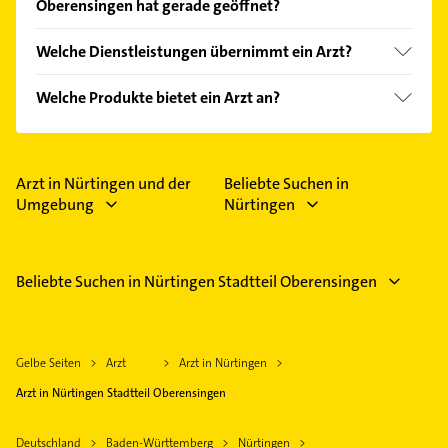
Oberensingen hat gerade geöffnet?
Empfehlungen. Die Suchergebnisse können Sie sich
einfach nach
Bewertungen
sortiert anzeigen lassen.
Im Anbieter-Bereich finden Sie alle
Öffnungszeiten
.
Welche Dienstleistungen übernimmt ein Arzt?
Bitte beachten Sie, dass diese an Sonn- und
Feiertagen abweichen können.
Folgende Leistungen werden angeboten:
Welche Produkte bietet ein Arzt an?
Allgemeine Vorsorge, Belastungs-EKG,
Blutdruckmessung, Diabetes und Diagnose.
Das Angebot umfasst unter anderem Check-Up,
Ultraschall und gutachten.
Arzt in Nürtingen und der
Beliebte Suchen in
Umgebung
Nürtingen
Beliebte Suchen in Nürtingen Stadtteil Oberensingen
Gelbe Seiten
Arzt
Arzt in Nürtingen
Arzt in Nürtingen Stadtteil Oberensingen
Deutschland
Baden-Württemberg
Nürtingen