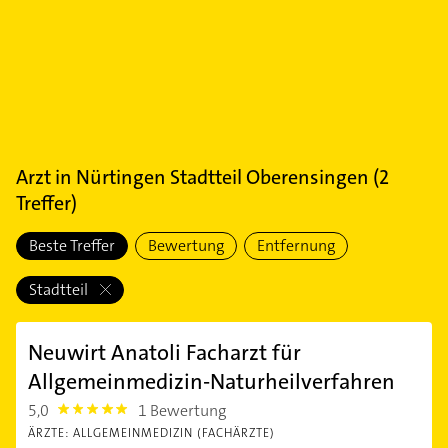
Arzt
in
Nürtingen Stadtteil Oberensingen
(
2
Treffer)
Beste Treffer
Bewertung
Entfernung
Stadtteil
Neuwirt Anatoli Facharzt für
Allgemeinmedizin-Naturheilverfahren
5,0
1 Bewertung
5.0
ÄRZTE: ALLGEMEINMEDIZIN (FACHÄRZTE)