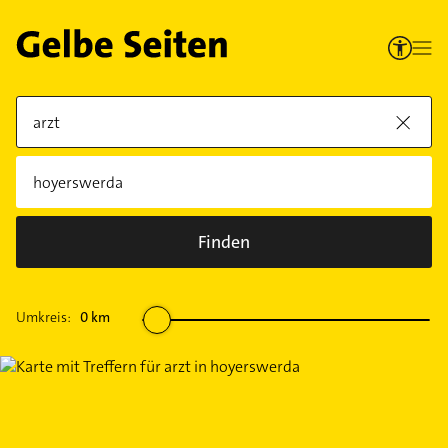
Finden
Umkreis:
0
km