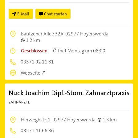
E-Mail
Chat starten
Bautzener Allee 32A,
02977 Hoyerswerda
1,2 km
Geschlossen
–
Öffnet Montag um 08:00
03571 92 11 81
Webseite
Nuck Joachim Dipl.-Stom. Zahnarztpraxis
ZAHNÄRZTE
Herweghstr. 1,
02977 Hoyerswerda
1,3 km
03571 41 66 36