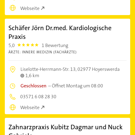
Webseite
Schäfer Jörn Dr.med. Kardiologische
Praxis
5,0
1 Bewertung
5.0
ÄRZTE: INNERE MEDIZIN (FACHÄRZTE)
Liselotte-Herrmann-Str. 13,
02977 Hoyerswerda
1,6 km
Geschlossen
–
Öffnet Montag um 08:00
03571 6 08 28 30
Webseite
Zahnarzpraxis Kubitz Dagmar und Nuck