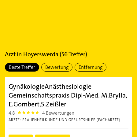
Arzt
in
Hoyerswerda
(
56
Treffer)
Beste Treffer
Bewertung
Entfernung
GynäkologieAnästhesiologie
Gemeinschaftspraxis Dipl-Med. M.Brylla,
E.Gombert,S.Zeißler
4,8
4 Bewertungen
4.8
ÄRZTE: FRAUENHEILKUNDE UND GEBURTSHILFE (FACHÄRZTE)