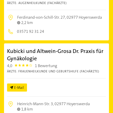
ÄRZTE: AUGENHEILKUNDE (FACHÄRZTE)
Ferdinand-von-Schill-Str. 27,
02977 Hoyerswerda
2,2 km
03571 92 31 24
Kubicki und Altwein-Grosa Dr. Praxis für
Gynäkologie
4,0
1 Bewertung
4.0
ÄRZTE: FRAUENHEILKUNDE UND GEBURTSHILFE (FACHÄRZTE)
E-Mail
Heinrich-Mann-Str. 3,
02977 Hoyerswerda
1,8 km