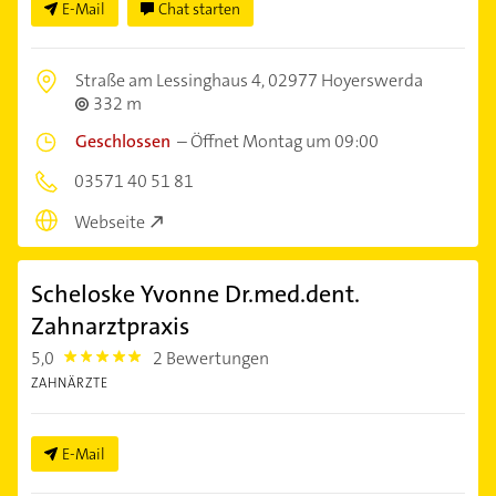
E-Mail
Chat starten
Straße am Lessinghaus 4,
02977 Hoyerswerda
332 m
Geschlossen
–
Öffnet Montag um 09:00
03571 40 51 81
Webseite
Scheloske Yvonne Dr.med.dent.
Zahnarztpraxis
5,0
2 Bewertungen
5.0
ZAHNÄRZTE
E-Mail