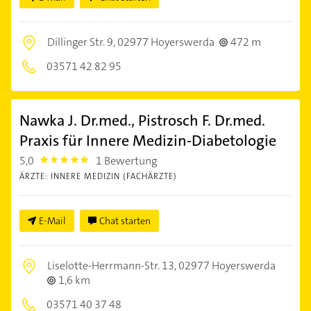
Dillinger Str. 9,
02977 Hoyerswerda
472 m
03571 42 82 95
Nawka J. Dr.med., Pistrosch F. Dr.med.
Praxis für Innere Medizin-Diabetologie
5,0
1 Bewertung
5.0
ÄRZTE: INNERE MEDIZIN (FACHÄRZTE)
E-Mail
Chat starten
Liselotte-Herrmann-Str. 13,
02977 Hoyerswerda
1,6 km
03571 40 37 48