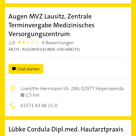
Augen MVZ Lausitz, Zentrale
Terminvergabe Medizinisches
Versorgungszentrum
2,0
6 Bewertungen
2.0
ÄRZTE: AUGENHEILKUNDE (FACHÄRZTE)
Chat starten
Liselotte-Herrmann-Str. 28A,
02977 Hoyerswerda
1,5 km
03571 43 48 21-0
Lübke Cordula Dipl.med. Hautarztpraxis