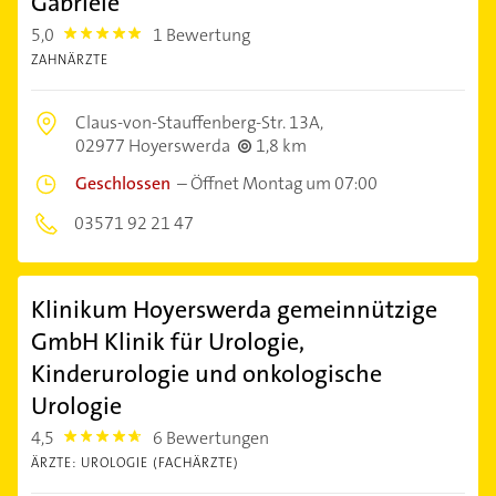
Gabriele
5,0
1 Bewertung
5.0
ZAHNÄRZTE
Claus-von-Stauffenberg-Str. 13A,
02977 Hoyerswerda
1,8 km
Geschlossen
–
Öffnet Montag um 07:00
03571 92 21 47
Klinikum Hoyerswerda gemeinnützige
GmbH Klinik für Urologie,
Kinderurologie und onkologische
Urologie
4,5
6 Bewertungen
4.5
ÄRZTE: UROLOGIE (FACHÄRZTE)