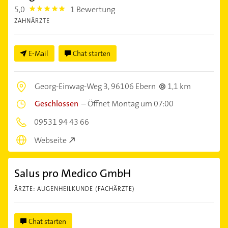
5,0
1 Bewertung
5.0
ZAHNÄRZTE
E-Mail
Chat starten
Georg-Einwag-Weg 3,
96106 Ebern
1,1 km
Geschlossen
–
Öffnet Montag um 07:00
09531 94 43 66
Webseite
Salus pro Medico GmbH
ÄRZTE: AUGENHEILKUNDE (FACHÄRZTE)
Chat starten