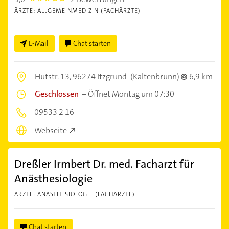
ÄRZTE: ALLGEMEINMEDIZIN (FACHÄRZTE)
E-Mail
Chat starten
Hutstr. 13,
96274 Itzgrund
(Kaltenbrunn)
6,9 km
Geschlossen
–
Öffnet Montag um 07:30
09533 2 16
Webseite
Dreßler Irmbert Dr. med. Facharzt für
Anästhesiologie
ÄRZTE: ANÄSTHESIOLOGIE (FACHÄRZTE)
Chat starten