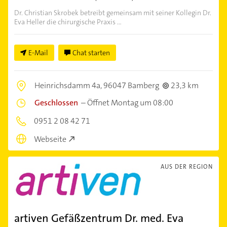
Dr. Christian Skrobek betreibt gemeinsam mit seiner Kollegin Dr.
Eva Heller die chirurgische Praxis ...
E-Mail
Chat starten
Heinrichsdamm 4a,
96047 Bamberg
23,3 km
Geschlossen
–
Öffnet Montag um 08:00
0951 2 08 42 71
Webseite
AUS DER REGION
artiven Gefäßzentrum Dr. med. Eva