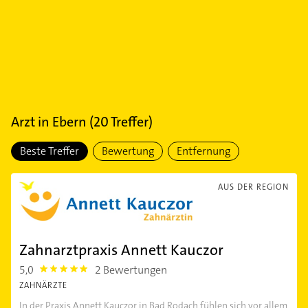
Arzt
in
Ebern
(
20
Treffer)
Beste Treffer
Bewertung
Entfernung
AUS DER REGION
Zahnarztpraxis Annett Kauczor
5,0
2 Bewertungen
5.0
ZAHNÄRZTE
In der Praxis Annett Kauczor in Bad Rodach fühlen sich vor allem