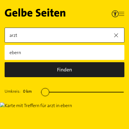
Finden
Umkreis:
0
km