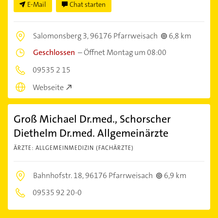
E-Mail
Chat starten
Salomonsberg 3,
96176 Pfarrweisach
6,8 km
Geschlossen
–
Öffnet Montag um 08:00
09535 2 15
Webseite
Groß Michael Dr.med., Schorscher
Diethelm Dr.med. Allgemeinärzte
ÄRZTE: ALLGEMEINMEDIZIN (FACHÄRZTE)
Bahnhofstr. 18,
96176 Pfarrweisach
6,9 km
09535 92 20-0