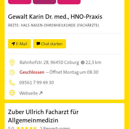
Gewalt Karin Dr. med., HNO-Praxis
ÄRZTE: HALS-NASEN-OHRENHEILKUNDE (FACHÄRZTE)
E-Mail
Chat starten
Bahnhofstr. 28,
96450 Coburg
22,3 km
Geschlossen
–
Öffnet Montag um 08:30
09561 7 99 49 30
Webseite
Zuber Ullrich Facharzt für
Allgemeinmedizin
5,0
2 Bewertungen
5.0