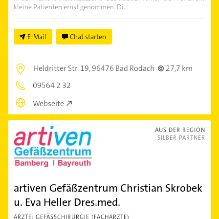
kleine Patienten ernst genommen. Di...
E-Mail
Chat starten
Heldritter Str. 19,
96476 Bad Rodach
27,7 km
09564 2 32
Webseite
AUS DER REGION
SILBER PARTNER
artiven Gefäßzentrum Christian Skrobek
u. Eva Heller Dres.med.
ÄRZTE: GEFÄSSCHIRURGIE (FACHÄRZTE)