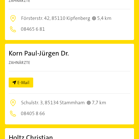
ZAHNÄRZTE
Försterstr. 42,
85110 Kipfenberg
5,4 km
08465 6 81
Korn Paul-Jürgen Dr.
ZAHNÄRZTE
E-Mail
Schulstr. 3,
85134 Stammham
7,7 km
08405 8 66
Holtz Christian