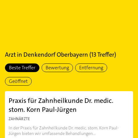
Arzt
in
Denkendorf Oberbayern
(
13
Treffer)
Beste Treffer
Bewertung
Entfernung
Geöffnet
Praxis für Zahnheilkunde Dr. medic.
stom. Korn Paul-Jürgen
ZAHNÄRZTE
In der Praxis für Zahnheilkunde Dr. medic. stom. Korn Paul-
Jürgen bieten wir umfassende Behandlungen...