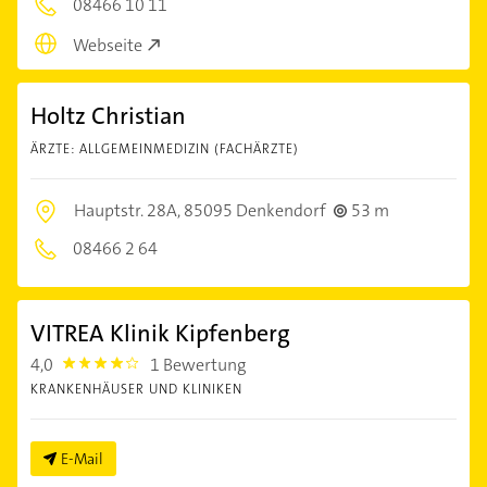
08466 10 11
Webseite
Holtz Christian
ÄRZTE: ALLGEMEINMEDIZIN (FACHÄRZTE)
Hauptstr. 28A,
85095 Denkendorf
53 m
08466 2 64
VITREA Klinik Kipfenberg
4,0
1 Bewertung
4.0
KRANKENHÄUSER UND KLINIKEN
E-Mail