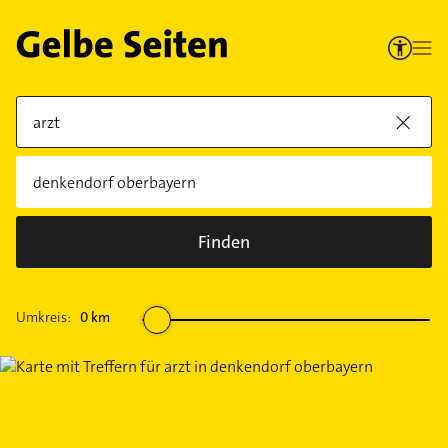
Finden
Umkreis:
0
km