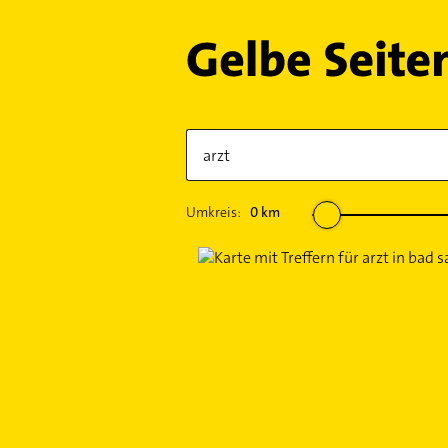
Umkreis:
0
km