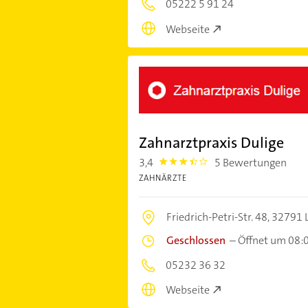
05222 5 91 24
Webseite
Zahnarztpraxis Dulige
3,4
5 Bewertungen
3.4
ZAHNÄRZTE
Friedrich-Petri-Str. 48,
32791 
Geschlossen
–
Öffnet um 08:
05232 36 32
Webseite