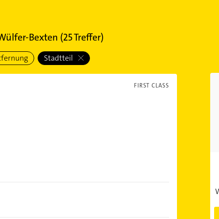
 Wülfer-Bexten
(
25
Treffer)
tfernung
Stadtteil
FIRST CLASS
W