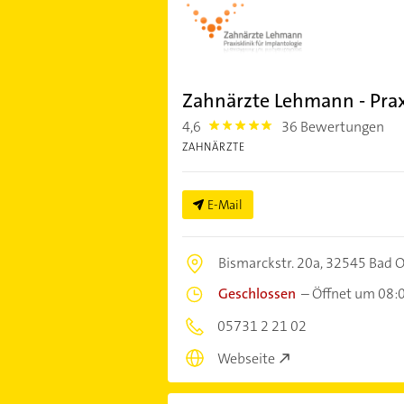
Zahnärzte Lehmann - Praxi
4,6
36 Bewertungen
4.6
ZAHNÄRZTE
E-Mail
Bismarckstr. 20a,
32545 Bad 
Geschlossen
–
Öffnet um 08:
05731 2 21 02
Webseite