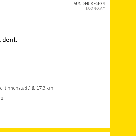
AUS DER REGION
ECONOMY
. dent.
ld
(Innenstadt)
17,3 km
30