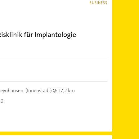
BUSINESS
sklinik für Implantologie
Oeynhausen
(Innenstadt)
17,2 km
00