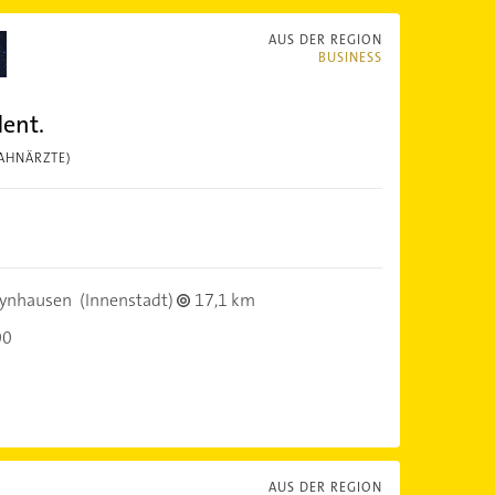
AUS DER REGION
BUSINESS
dent.
AHNÄRZTE)
eynhausen
(Innenstadt)
17,1 km
00
AUS DER REGION