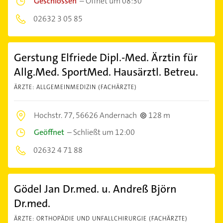
Geschlossen
–
Öffnet um 08:30
02632 3 05 85
Gerstung Elfriede Dipl.-Med. Ärztin für
Allg.Med. SportMed. Hausärztl. Betreu.
ÄRZTE: ALLGEMEINMEDIZIN (FACHÄRZTE)
Hochstr. 77,
56626 Andernach
128 m
Geöffnet
–
Schließt um 12:00
02632 4 71 88
Gödel Jan Dr.med. u. Andreß Björn
Dr.med.
ÄRZTE: ORTHOPÄDIE UND UNFALLCHIRURGIE (FACHÄRZTE)