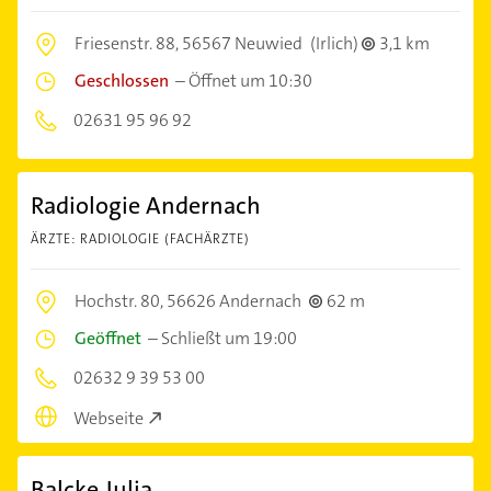
Friesenstr. 88,
56567 Neuwied
(Irlich)
3,1 km
Geschlossen
–
Öffnet um 10:30
02631 95 96 92
Radiologie Andernach
ÄRZTE: RADIOLOGIE (FACHÄRZTE)
Hochstr. 80,
56626 Andernach
62 m
Geöffnet
–
Schließt um 19:00
02632 9 39 53 00
Webseite
Balcke Julia