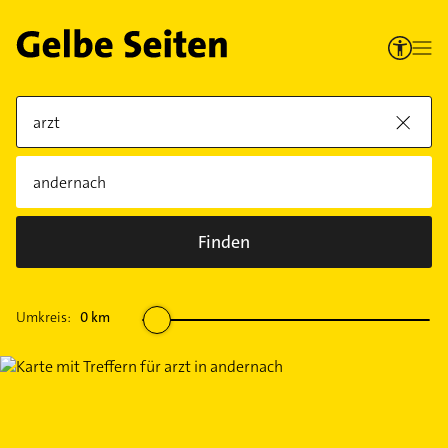
Finden
Umkreis:
0
km