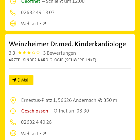
Geöffnet
–
Schließt um 12:00
02632 49 13 07
Webseite
Weinzheimer Dr.med. Kinderkardiologe
3,3
3 Bewertungen
3.3
ÄRZTE: KINDER-KARDIOLOGIE (SCHWERPUNKT)
E-Mail
Ernestus-Platz 1,
56626 Andernach
350 m
Geschlossen
–
Öffnet um 08:30
02632 4 40 28
Webseite