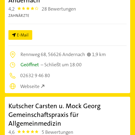
Andernach
4,2
28 Bewertungen
4.2000003
ZAHNÄRZTE
E-Mail
Rennweg 68,
56626 Andernach
1,9 km
Geöffnet
–
Schließt um 18:00
02632 9 46 80
Webseite
Kutscher Carsten u. Mock Georg
Gemeinschaftspraxis für
Allgemeinmedizin
4,6
5 Bewertungen
4.6