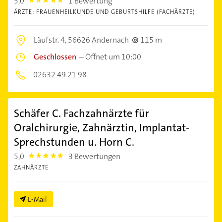
5,0
1 Bewertung
5.0
ÄRZTE: FRAUENHEILKUNDE UND GEBURTSHILFE (FACHÄRZTE)
Läufstr. 4,
56626 Andernach
115 m
Geschlossen
–
Öffnet um 10:00
02632 49 21 98
Schäfer C. Fachzahnärzte für
Oralchirurgie, Zahnärztin, Implantat-
Sprechstunden u. Horn C.
5,0
3 Bewertungen
5.0
ZAHNÄRZTE
E-Mail