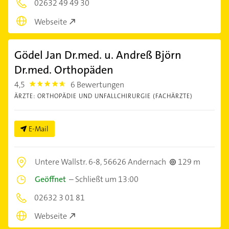
02632 49 49 30
Webseite
Gödel Jan Dr.med. u. Andreß Björn
Dr.med. Orthopäden
4,5
6 Bewertungen
4.5
ÄRZTE: ORTHOPÄDIE UND UNFALLCHIRURGIE (FACHÄRZTE)
E-Mail
Untere Wallstr. 6-8,
56626 Andernach
129 m
Geöffnet
–
Schließt um 13:00
02632 3 01 81
Webseite