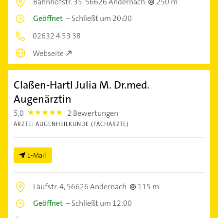
Bahnhofstr. 35,
56626 Andernach
250 m
Geöffnet
–
Schließt um 20:00
02632 4 53 38
Webseite
Claßen-Hartl Julia M. Dr.med.
Augenärztin
5,0
2 Bewertungen
5.0
ÄRZTE: AUGENHEILKUNDE (FACHÄRZTE)
E-Mail
Läufstr. 4,
56626 Andernach
115 m
Geöffnet
–
Schließt um 12:00