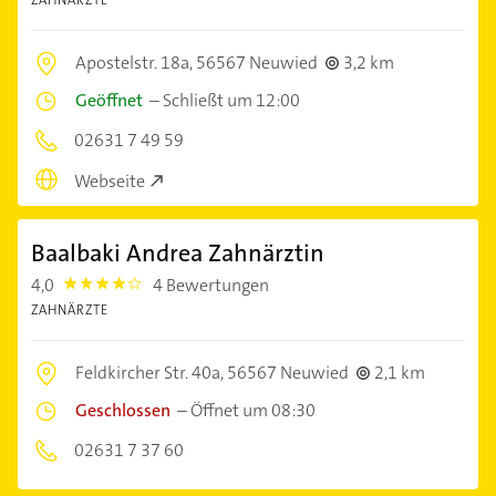
ZAHNÄRZTE
Apostelstr. 18a,
56567 Neuwied
3,2 km
Geöffnet
–
Schließt um 12:00
02631 7 49 59
Webseite
Baalbaki Andrea Zahnärztin
4,0
4 Bewertungen
4.0
ZAHNÄRZTE
Feldkircher Str. 40a,
56567 Neuwied
2,1 km
Geschlossen
–
Öffnet um 08:30
02631 7 37 60