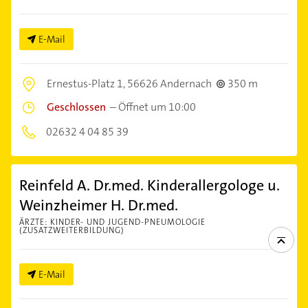
E-Mail
Ernestus-Platz 1,
56626 Andernach
350 m
Geschlossen
–
Öffnet um 10:00
02632 4 04 85 39
Reinfeld A. Dr.med. Kinderallergologe u.
Weinzheimer H. Dr.med.
ÄRZTE: KINDER- UND JUGEND-PNEUMOLOGIE
(ZUSATZWEITERBILDUNG)
E-Mail