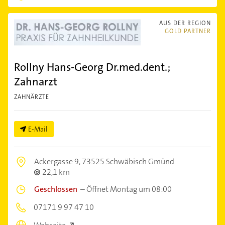
AUS DER REGION
GOLD PARTNER
Rollny Hans-Georg Dr.med.dent.;
Zahnarzt
ZAHNÄRZTE
E-Mail
Ackergasse 9,
73525 Schwäbisch Gmünd
22,1 km
Geschlossen
–
Öffnet Montag um 08:00
07171 9 97 47 10