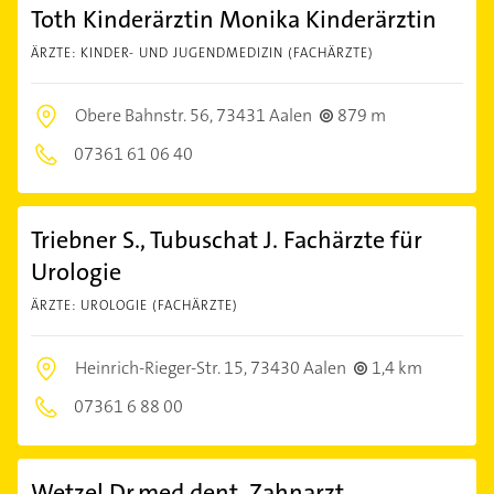
Toth Kinderärztin Monika Kinderärztin
ÄRZTE: KINDER- UND JUGENDMEDIZIN (FACHÄRZTE)
Obere Bahnstr. 56,
73431 Aalen
879 m
07361 61 06 40
Triebner S., Tubuschat J. Fachärzte für
Urologie
ÄRZTE: UROLOGIE (FACHÄRZTE)
Heinrich-Rieger-Str. 15,
73430 Aalen
1,4 km
07361 6 88 00
Wetzel Dr.med.dent. Zahnarzt