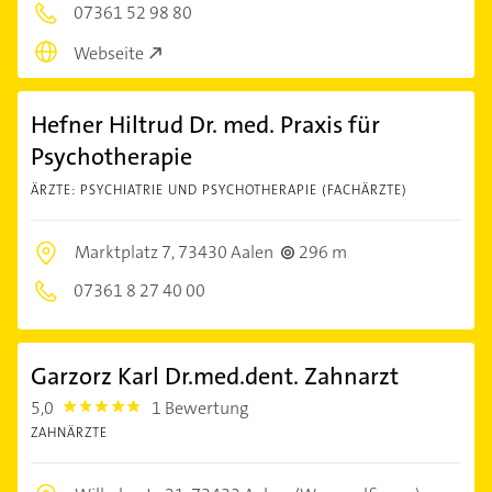
07361 52 98 80
Webseite
Hefner Hiltrud Dr. med. Praxis für
Psychotherapie
ÄRZTE: PSYCHIATRIE UND PSYCHOTHERAPIE (FACHÄRZTE)
Marktplatz 7,
73430 Aalen
296 m
07361 8 27 40 00
Garzorz Karl Dr.med.dent. Zahnarzt
5,0
1 Bewertung
5.0
ZAHNÄRZTE