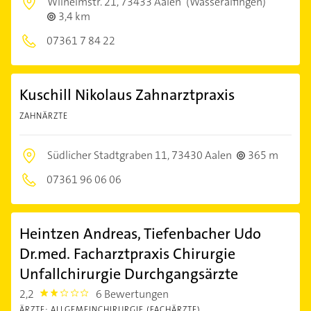
Wilhelmstr. 21,
73433 Aalen
(Wasseralfingen)
3,4 km
07361 7 84 22
Kuschill Nikolaus Zahnarztpraxis
ZAHNÄRZTE
Südlicher Stadtgraben 11,
73430 Aalen
365 m
07361 96 06 06
Heintzen Andreas, Tiefenbacher Udo
Dr.med. Facharztpraxis Chirurgie
Unfallchirurgie Durchgangsärzte
2,2
6 Bewertungen
2.2
ÄRZTE: ALLGEMEINCHIRURGIE (FACHÄRZTE)