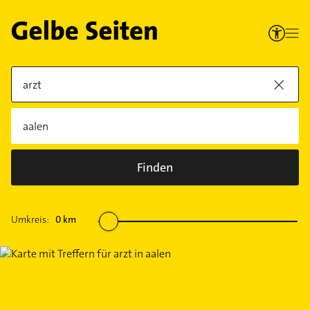
Finden
Umkreis:
0
km