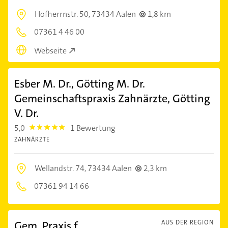
Hofherrnstr. 50,
73434 Aalen
1,8 km
07361 4 46 00
Webseite
Esber M. Dr., Götting M. Dr.
Gemeinschaftspraxis Zahnärzte, Götting
V. Dr.
5,0
1 Bewertung
5.0
ZAHNÄRZTE
Wellandstr. 74,
73434 Aalen
2,3 km
07361 94 14 66
Gem. Praxis f.
AUS DER REGION