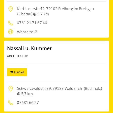
Kartäuserstr. 49,
79102 Freiburg im Breisgau
(Oberau)
5,7 km
0761 21 71 67 40
Webseite
Nassall u. Kummer
ARCHITEKTUR
E-Mail
Schwarzwaldstr. 39,
79183 Waldkirch
(Buchholz)
5,7 km
07681 66 27