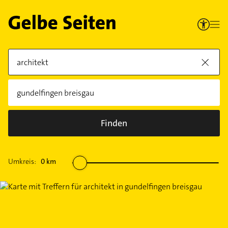
Finden
Umkreis:
0
km