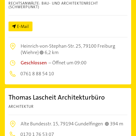
RECHTSANWÄLTE: BAU- UND ARCHITEKTENRECHT
(SCHWERPUNKT)
E-Mail
Heinrich-von-Stephan-Str. 25,
79100 Freiburg
(Wiehre)
6,2 km
Geschlossen
–
Öffnet um 09:00
0761 8 88 54 10
Thomas Lascheit Architekturbüro
ARCHITEKTUR
Alte Bundesstr. 15,
79194 Gundelfingen
394 m
0170 1 76 53 07