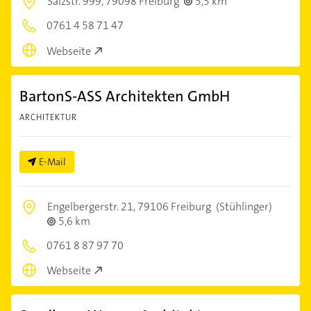
Salzstr. 999,
79098 Freiburg
5,5 km
0761 4 58 71 47
Webseite
BartonS-ASS Architekten GmbH
ARCHITEKTUR
E-Mail
Engelbergerstr. 21,
79106 Freiburg
(Stühlinger)
5,6 km
0761 8 87 97 70
Webseite