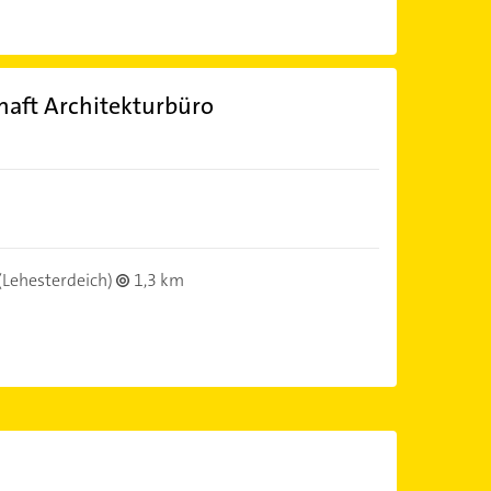
haft Architekturbüro
(Lehesterdeich)
1,3 km