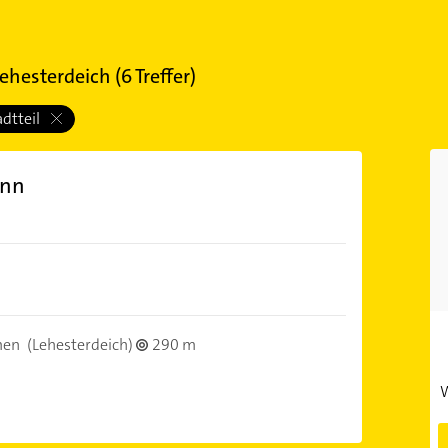
Lehesterdeich
(
6
Treffer)
adtteil
ann
men
(Lehesterdeich)
290 m
W