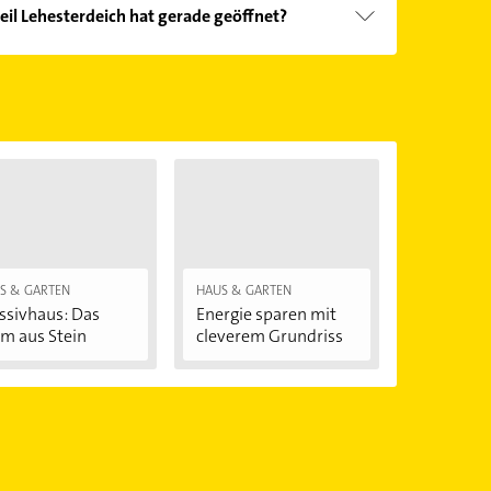
eil Lehesterdeich hat gerade geöffnet?
Öffnungszeiten
. Bitte beachten Sie, dass diese an
önnen.
S & GARTEN
HAUS & GARTEN
sivhaus: Das
Energie sparen mit
m aus Stein
cleverem Grundriss