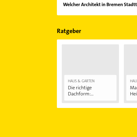
Welcher Architekt in Bremen Stadtt
Im Anbieter-Bereich finden Sie alle
Sonn- und Feiertagen abweichen k
Ratgeber
HAUS & GARTEN
HAU
Die richtige
Mas
Dachform:
Hei
Satteldach,...