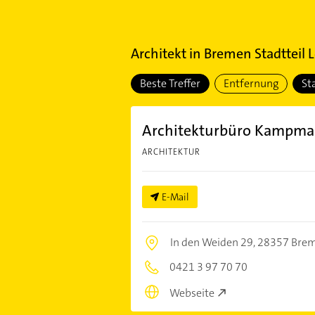
Architekt
in
Bremen Stadtteil 
Beste Treffer
Entfernung
St
Architekturbüro Kampm
ARCHITEKTUR
E-Mail
In den Weiden 29,
28357 Bre
0421 3 97 70 70
Webseite