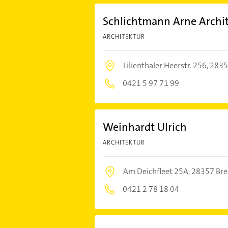
Schlichtmann Arne Archi
ARCHITEKTUR
Lilienthaler Heerstr. 256,
2835
0421 5 97 71 99
Weinhardt Ulrich
ARCHITEKTUR
Am Deichfleet 25A,
28357 Br
0421 2 78 18 04