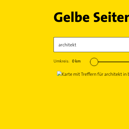
Umkreis:
0
km