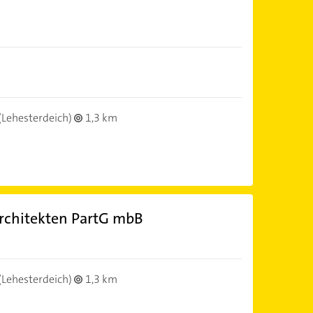
(Lehesterdeich)
1,3 km
rchitekten PartG mbB
(Lehesterdeich)
1,3 km