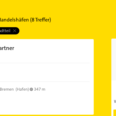
 Handelshäfen
(
8
Treffer)
adtteil
artner
 Bremen
(Hafen)
347 m
W