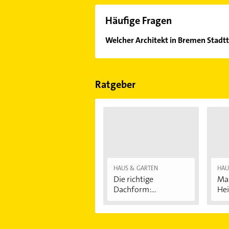
Häufige Fragen
Welcher Architekt in Bremen Stadtt
Im Anbieter-Bereich finden Sie alle
Sonn- und Feiertagen abweichen k
Ratgeber
HAUS & GARTEN
HAU
Die richtige
Mas
Dachform:
Hei
Satteldach,...