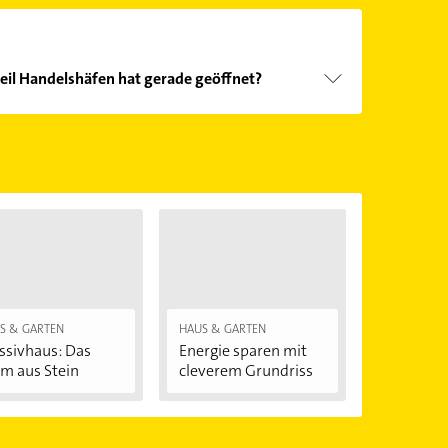
eil Handelshäfen hat gerade geöffnet?
Öffnungszeiten
. Bitte beachten Sie, dass diese an
önnen.
S & GARTEN
HAUS & GARTEN
sivhaus: Das
Energie sparen mit
m aus Stein
cleverem Grundriss