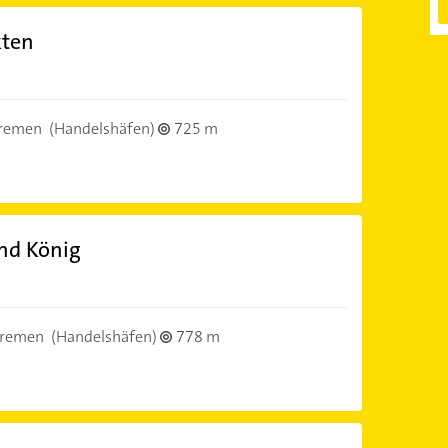
kten
remen
(Handelshäfen)
725 m
nd König
Bremen
(Handelshäfen)
778 m