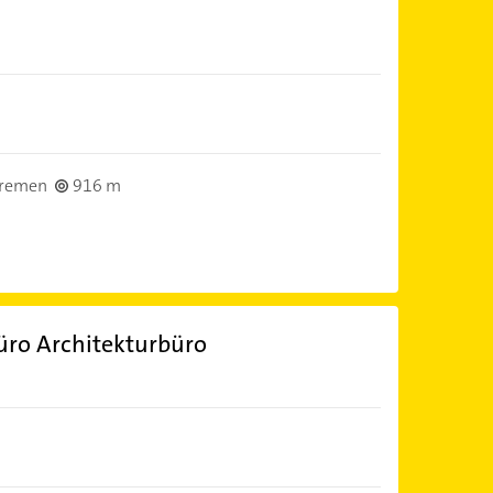
Bremen
916 m
üro Architekturbüro