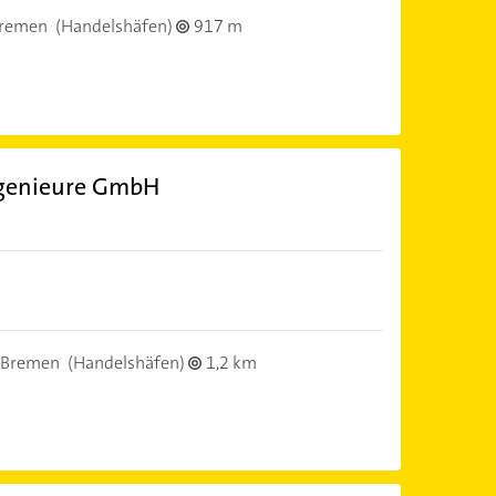
Bremen
(Handelshäfen)
917 m
Ingenieure GmbH
 Bremen
(Handelshäfen)
1,2 km