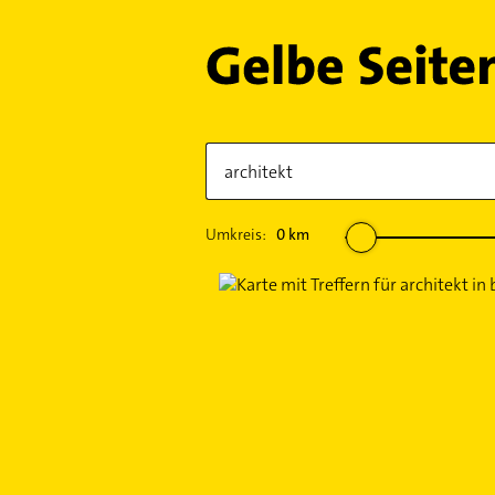
Umkreis:
0
km