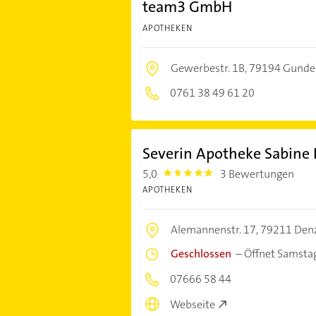
team3 GmbH
APOTHEKEN
Gewerbestr. 1B,
79194 Gundel
0761 38 49 61 20
Severin Apotheke Sabine
5,0
3 Bewertungen
5.0
APOTHEKEN
Alemannenstr. 17,
79211 Denz
Geschlossen
–
Öffnet Samsta
07666 58 44
Webseite