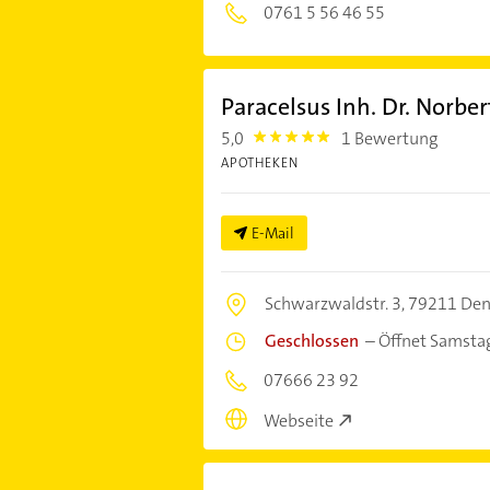
0761 5 56 46 55
Paracelsus Inh. Dr. Norbe
5,0
1 Bewertung
5.0
APOTHEKEN
E-Mail
Schwarzwaldstr. 3,
79211 Den
Geschlossen
–
Öffnet Samsta
07666 23 92
Webseite