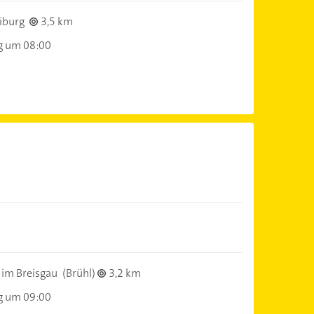
iburg
3,5 km
g um 08:00
 im Breisgau
(Brühl)
3,2 km
g um 09:00