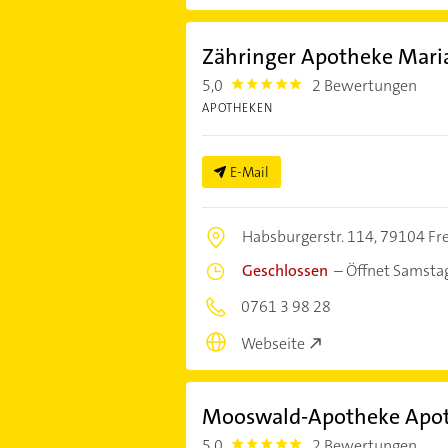
Zähringer Apotheke Mari
5,0
2 Bewertungen
5.0
APOTHEKEN
E-Mail
Habsburgerstr. 114,
79104 Fre
Geschlossen
–
Öffnet Samsta
0761 3 98 28
Webseite
Mooswald-Apotheke Apo
5,0
2 Bewertungen
5.0