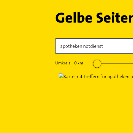
Umkreis:
0
km