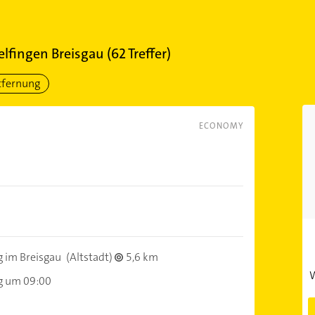
lfingen Breisgau
(
62
Treffer)
tfernung
ECONOMY
 im Breisgau
(Altstadt)
5,6 km
W
g um 09:00