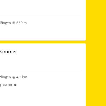
fingen
669 m
 Kimmer
lingen
4,2 km
g um 08:30