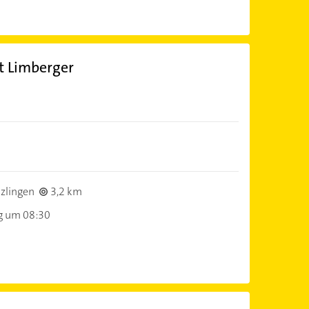
rt Limberger
zlingen
3,2 km
g um 08:30