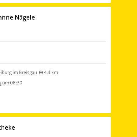
anne Nägele
iburg im Breisgau
4,4 km
g um 08:30
theke