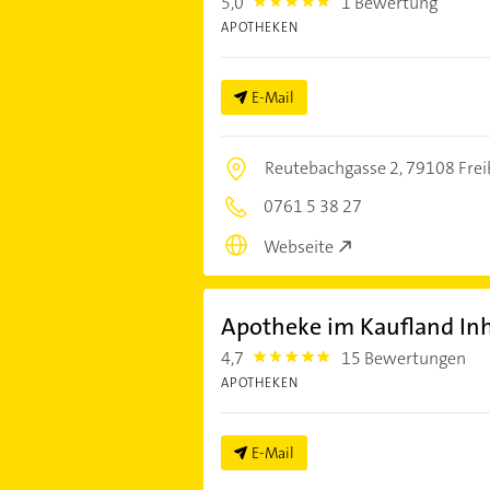
5,0
1 Bewertung
5.0
APOTHEKEN
E-Mail
Reutebachgasse 2,
79108 Frei
0761 5 38 27
Webseite
Apotheke im Kaufland Inh
4,7
15 Bewertungen
4.7000003
APOTHEKEN
E-Mail