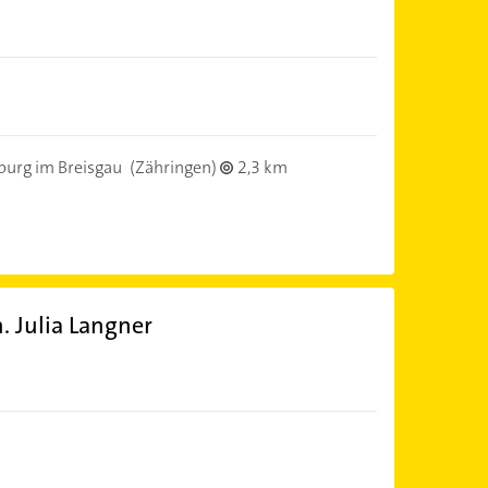
burg im Breisgau
(Zähringen)
2,3 km
. Julia Langner