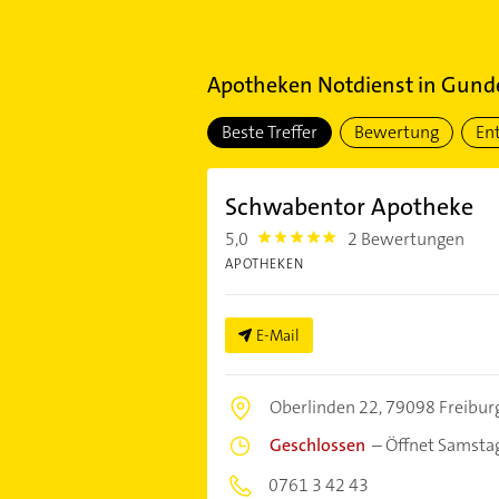
Apotheken Notdienst
in
Gunde
Beste Treffer
Bewertung
En
Schwabentor Apotheke
5,0
2 Bewertungen
5.0
APOTHEKEN
E-Mail
Oberlinden 22,
79098 Freiburg
Geschlossen
–
Öffnet Samsta
0761 3 42 43