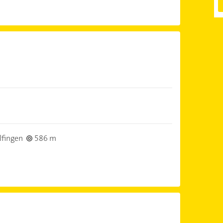
fingen
586 m