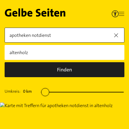
Finden
Umkreis:
0
km