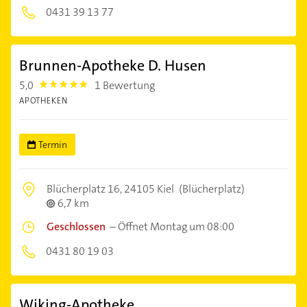
0431 39 13 77
Brunnen-Apotheke D. Husen
5,0
1 Bewertung
5.0
APOTHEKEN
Termin
Blücherplatz 16,
24105 Kiel
(Blücherplatz)
6,7 km
Geschlossen
–
Öffnet Montag um 08:00
0431 80 19 03
Wiking-Apotheke