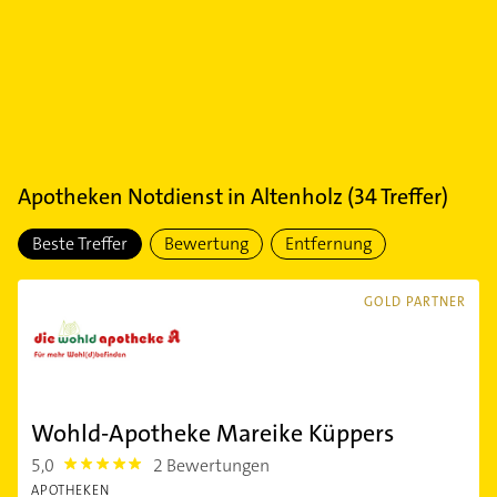
Apotheken Notdienst
in
Altenholz
(
34
Treffer)
Beste Treffer
Bewertung
Entfernung
GOLD PARTNER
Wohld-Apotheke Mareike Küppers
5,0
2 Bewertungen
5.0
APOTHEKEN