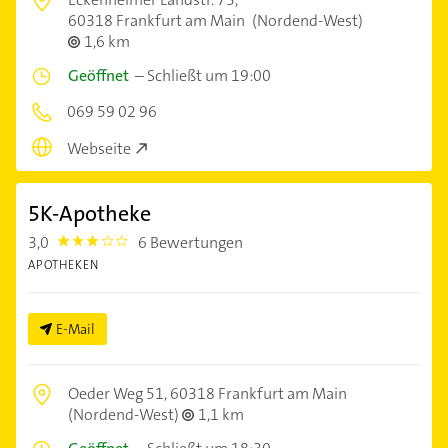
60318 Frankfurt am Main
(Nordend-West)
1,6 km
Geöffnet
–
Schließt um 19:00
069 59 02 96
Webseite
5K-Apotheke
3,0
6 Bewertungen
3.0
APOTHEKEN
E-Mail
Oeder Weg 51,
60318 Frankfurt am Main
(Nordend-West)
1,1 km