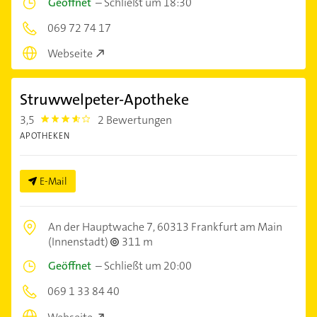
Geöffnet
–
Schließt um 18:30
069 72 74 17
Webseite
Struwwelpeter-Apotheke
3,5
2 Bewertungen
3.5
APOTHEKEN
E-Mail
An der Hauptwache 7,
60313 Frankfurt am Main
(Innenstadt)
311 m
Geöffnet
–
Schließt um 20:00
069 1 33 84 40