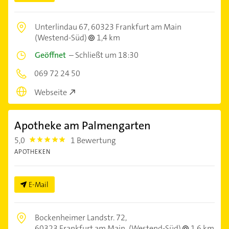
Unterlindau 67,
60323 Frankfurt am Main
(Westend-Süd)
1,4 km
Geöffnet
–
Schließt um 18:30
069 72 24 50
Webseite
Apotheke am Palmengarten
5,0
1 Bewertung
5.0
APOTHEKEN
E-Mail
Bockenheimer Landstr. 72,
60323 Frankfurt am Main
(Westend-Süd)
1,6 km