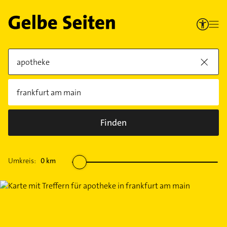
Finden
Umkreis:
0
km