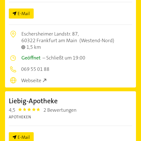
E-Mail
Eschersheimer Landstr. 87,
60322 Frankfurt am Main
(Westend-Nord)
1,5 km
Geöffnet
–
Schließt um 19:00
069 55 01 88
Webseite
Liebig-Apotheke
4,5
2 Bewertungen
4.5
APOTHEKEN
E-Mail