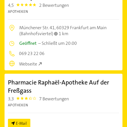
4,5
2 Bewertungen
4.5
APOTHEKEN
Münchener Str. 41,
60329 Frankfurt am Main
(Bahnhofsviertel)
1 km
Geöffnet
–
Schließt um 20:00
069 23 22 06
Webseite
Pharmacie Raphaël-Apotheke Auf der
Freßgass
3,3
7 Bewertungen
3.3
APOTHEKEN
E-Mail