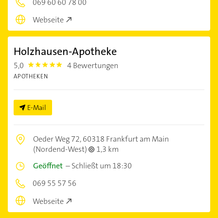
069 60 60 78 00
Webseite
Holzhausen-Apotheke
5,0
4 Bewertungen
5.0
APOTHEKEN
E-Mail
Oeder Weg 72,
60318 Frankfurt am Main
(Nordend-West)
1,3 km
Geöffnet
–
Schließt um 18:30
069 55 57 56
Webseite