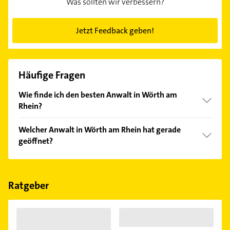
Was sollten wir verbessern?
Jetzt Feedback geben!
Häufige Fragen
Wie finde ich den besten Anwalt in Wörth am
Rhein?
Vergleichen Sie alle Anbieter anhand echter
Welcher Anwalt in Wörth am Rhein hat gerade
Kundenmeinungen und profitieren Sie von den
geöffnet?
Empfehlungen. Die Suchergebnisse können Sie sich
einfach nach
Bewertungen
sortiert anzeigen lassen.
Im Anbieter-Bereich finden Sie alle
Öffnungszeiten
.
Bitte beachten Sie, dass diese an Sonn- und
Feiertagen abweichen können.
Ratgeber