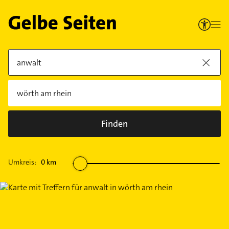
Finden
Umkreis:
0
km