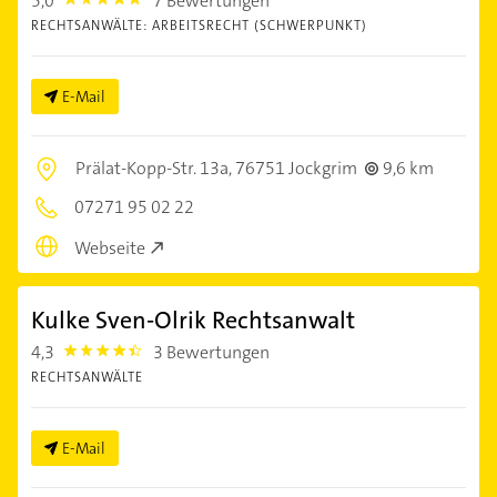
5,0
7 Bewertungen
5.0
RECHTSANWÄLTE: ARBEITSRECHT (SCHWERPUNKT)
E-Mail
Prälat-Kopp-Str. 13a,
76751 Jockgrim
9,6 km
07271 95 02 22
Webseite
Kulke Sven-Olrik Rechtsanwalt
4,3
3 Bewertungen
4.3
RECHTSANWÄLTE
E-Mail