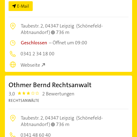
E-Mail
Taubestr. 2,
04347 Leipzig
(Schönefeld-
Abtnaundorf)
736 m
Geschlossen
–
Öffnet um 09:00
0341 2 34 18 00
Webseite
Othmer Bernd Rechtsanwalt
3,0
2 Bewertungen
3.0
RECHTSANWÄLTE
Taubestr. 2,
04347 Leipzig
(Schönefeld-
Abtnaundorf)
736 m
0341 48 60 40