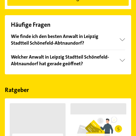
Häufige Fragen
Wie finde ich den besten Anwalt in Leipzig
Stadtteil Schönefeld-Abtnaundorf?
Vergleichen Sie alle Anbieter anhand echter
Welcher Anwalt in Leipzig Stadtteil Schönefeld-
Kundenmeinungen und profitieren Sie von den
Abtnaundorf hat gerade geöffnet?
Empfehlungen. Die Suchergebnisse können Sie sich
einfach nach
Bewertungen
sortiert anzeigen lassen.
Im Anbieter-Bereich finden Sie alle
Öffnungszeiten
.
Bitte beachten Sie, dass diese an Sonn- und
Feiertagen abweichen können.
Ratgeber