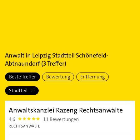
Anwalt
in
Leipzig Stadtteil Schönefeld-
Abtnaundorf
(
3
Treffer)
Beste Treffer
Bewertung
Entfernung
Stadtteil
Anwaltskanzlei Razeng Rechtsanwälte
4,6
11 Bewertungen
4.6
RECHTSANWÄLTE