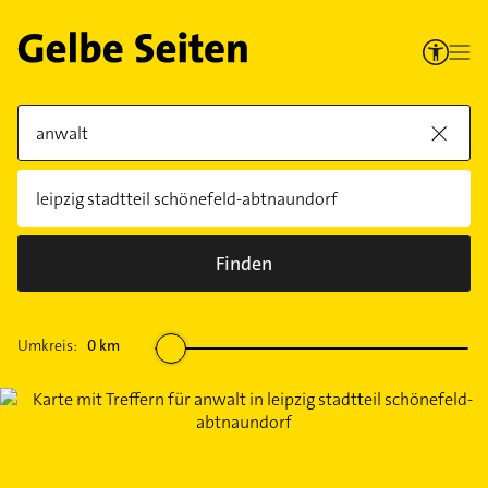
Finden
Umkreis:
0
km