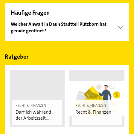
Häufige Fragen
Welcher Anwalt in Daun Stadtteil Pützborn hat
gerade geöffnet?
Im Anbieter-Bereich finden Sie alle
Öffnungszeiten
.
Bitte beachten Sie, dass diese an Sonn- und
Feiertagen abweichen können.
Ratgeber
RECHT & FINANZEN
RECHT & FINANZEN
Darf ich während
Recht & Finanzen
der Arbeitszeit...