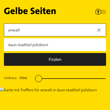
Finden
Umkreis:
0
km